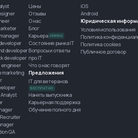
alyst
Цены
iOS
esigner
Отзывы
Android
neer
О нас
Юридическая информ
marketer
Блог
Условия использования
 manager
Карьера
HIRING
Политика конфиденциал
developer
Состояние рынка IT
Политика cookies
nd developer
Вопросы и ответы
Публичное договор
ack developer
про IT
 engineer
Что о нас говорят
e marketing
Предложения
r
IT для ветеранов
veloper
БЕСПЛАТНО
 Analyst
Нанять выпускника
er
Карьерная поддержка
nager
Обучение полного дня
 Recruiter
nager
ion QA