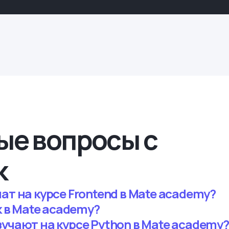
ые вопросы с
к
ат на курсе Frontend в Mate academy?
ck в Mate academy?
зучают на курсе Python в Mate academy?