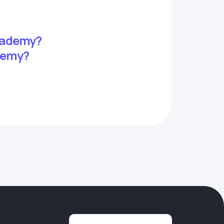
academy?
demy?