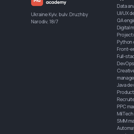
Data an
UI/UX d
Ukraine Kyiv, bulv. Druzhby
QA engi
Narodiv, 18/7
Digital 
Project
Python 
Front-e
Full-st
DevOps
Creativ
manage
Java de
Product
Recruit
PPC ma
MilTech
SMM ma
Automat