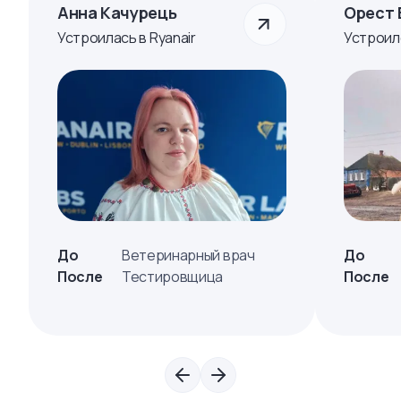
Анна Качурець
Орест 
Устроилась в Ryanair
Устроил
До
Ветеринарный врач
До
После
Тестировщица
После