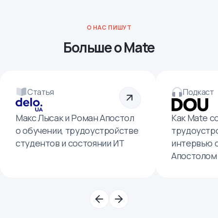
О НАС ПИШУТ
Больше о Mate
Статья
Подкаст
Макс Лысак и Роман Апостол
Как Mate с
о обучении, трудоустройстве
трудоустро
студентов и состоянии ИТ
интервью 
Апостолом