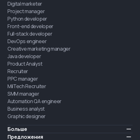
Digital marketer
Project manager
Python developer
Front-end developer
Full-stack developer
DevOps engineer
Creative marketing manager
Java developer
Product Analyst
Recruiter
PPC manager
MilTech Recruiter
SMM manager
Automation QA engineer
Business analyst
Graphic designer
Больше
Цены
Предложения