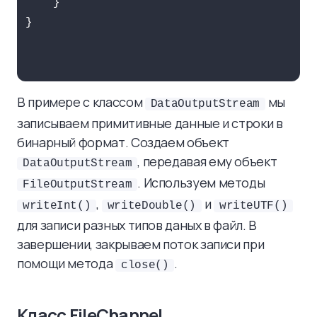
    }

}

В примере с классом
мы
DataOutputStream
записываем примитивные данные и строки в
бинарный формат. Создаем объект
, передавая ему объект
DataOutputStream
. Используем методы
FileOutputStream
,
и
writeInt()
writeDouble()
writeUTF()
для записи разных типов даных в файл. В
завершении, закрываем поток записи при
помощи метода
.
close()
Класс FileChannel