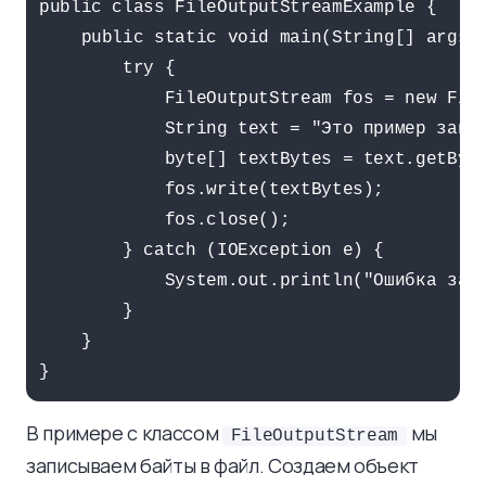
public class FileOutputStreamExample {

    public static void main(String[] args) 
        try {

            FileOutputStream fos = new File
            String text = "Это пример запис
            byte[] textBytes = text.getByte
            fos.write(textBytes);

            fos.close();

        } catch (IOException e) {

            System.out.println("Ошибка запи
        }

    }

В примере с классом
мы
FileOutputStream
записываем байты в файл. Создаем объект