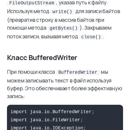
, указав путь к файлу.
FileOutputStream
Используя метод
для записи байтов
write()
(превратив строку в массив байтов при
помощи метода
). Закрываем
getBytes()
поток записи, вызывая метод
.
close()
Класс BufferedWriter
При помощи класса
мы
BufferedWriter
можем записывать текст в файл используя
буфер. Это обеспечивает более эффективную
запись:
import java.io.BufferedWriter;

import java.io.FileWriter;

import java.io.IOException;
