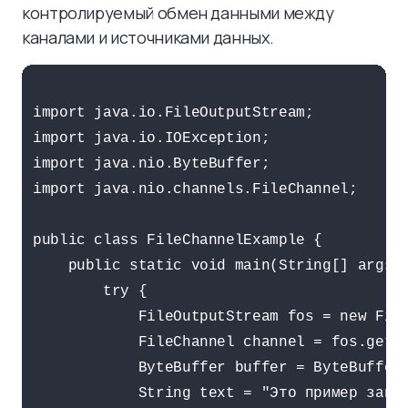
контролируемый обмен данными между
каналами и источниками данных.
import java.io.FileOutputStream;

import java.io.IOException;

import java.nio.ByteBuffer;

import java.nio.channels.FileChannel;

public class FileChannelExample {

    public static void main(String[] args) 
        try {

            FileOutputStream fos = new File
            FileChannel channel = fos.getCh
            ByteBuffer buffer = ByteBuffer.
            String text = "Это пример запис