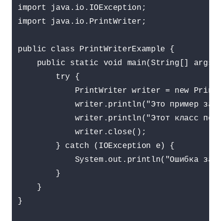
import java.io.IOException;

import java.io.PrintWriter;

public class PrintWriterExample {

    public static void main(String[] args) 
        try {

            PrintWriter writer = new PrintW
            writer.println("Это пример запи
            writer.println("Этот класс позв
            writer.close();

        } catch (IOException e) {

            System.out.println("Ошибка запи
        }

    }

}
