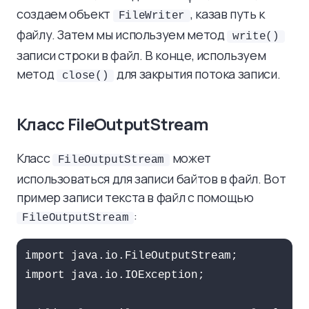
создаем объект
, казав путь к
FileWriter
файлу. Затем мы используем метод
write()
записи строки в файл. В конце, используем
метод
для закрытия потока записи.
close()
Класс FileOutputStream
Класс
может
FileOutputStream
использоваться для записи байтов в файл. Вот
пример записи текста в файл с помощью
:
FileOutputStream
import java.io.FileOutputStream;

import java.io.IOException;
