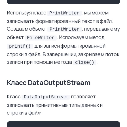
Используя класс
, мы можем
PrintWriter
записывать форматированный текст в файл.
Создаем объект
, передавая ему
PrintWriter
объект
. Используем метод
FileWriter
для записи форматированной
printf()
строки в файл. В завершении, закрываем поток
записи при помощи метода
.
close()
Класс DataOutputStream
Класс
позволяет
DataOutputStream
записывать примитивные типы данных и
строки в файл: