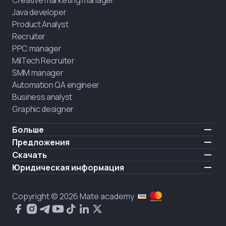
Creative marketing manager
Java developer
Product Analyst
Recruiter
PPC manager
MilTech Recruiter
SMM manager
Automation QA engineer
Business analyst
Graphic designer
Больше
Цены
Предложения
Отзывы
IT для ветеранов
Скачать
БЕСПЛАТНО
О нас
Нанять выпускника
iOS
Юридическая информация
Блог
Карьерная поддержка
Android
Условия использования
Карьера
Обучение полного дня
Политика конфиденциальности
HIRING
Copyright © 2026 Mate academy
Состояние рынка IT
Политика cookies
Вопросы и ответы про IT
Публичное договор