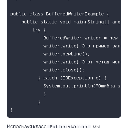
public class BufferedWriterExample {

    public static void main(String[] args) 
        try {

            BufferedWriter writer = new Buf
            writer.write("Это пример записи
            writer.newLine();

            writer.write("Этот метод исполь
            writer.close();

          } catch (IOException e) {

            System.out.println("Ошибка запи
            }

          }

Используя класс
, мы
BufferedWriter