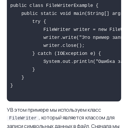
public class FileWriterExample {

    public static void main(String[] args) 
        try {

            FileWriter writer = new FileWri
            writer.write("Это пример записи
            writer.close();

        } catch (IOException e) {

            System.out.println("Ошибка запи
        }

    }

}

УВ этом примере мы используем класс
, который является классом для
FileWriter
записи символьных данных в файл. Сначала мы