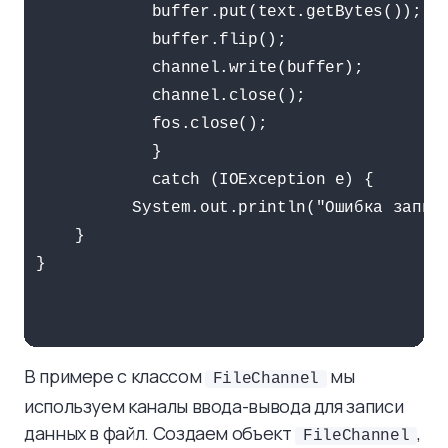
            buffer.put(text.getBytes());

            buffer.flip();

            channel.write(buffer);

            channel.close();

            fos.close();

            } 

            catch (IOException e) {

          System.out.println("Ошибка записи
    }

}

В примере с классом
мы
FileChannel
используем каналы ввода-вывода для записи
данных в файл. Создаем объект
,
FileChannel