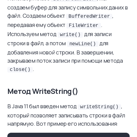
создаем буфер для запису символьних даних в
файл. Создаем объект
,
BufferedWriter
передавая ему объект
.
FileWriter
Используем метод
для записи
write()
строки в файл, а потом
для
newLine()
добавления новой строки. В завершении,
закрываем поток записи при помощи метода
.
close()
Метод WriteString()
В Java 11 был введен метод
,
writeString()
который позволяет записывать строки в файл
напрямую. Вот пример его использования: