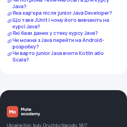
Java?
Яка карʼєра після junior Java Developer?
Що таке JUnit і чому його вивчають на
курсі Java?
Які бази даних у стеку курсу Java?
Чи можна з Java перейти на Android-
розробку?
Чи варто junior Java вчити Kotlin або
Scala?
Ukraine Kyiv, bulv. Druzhby Narodiv, 18/7