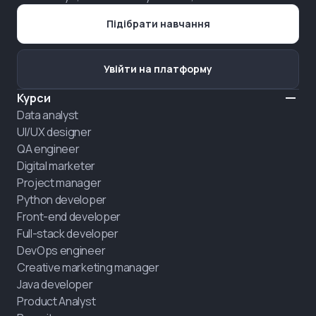
Підібрати навчання
Увійти на платформу
Курси
Data analyst
UI/UX designer
QA engineer
Digital marketer
Project manager
Python developer
Front-end developer
Full-stack developer
DevOps engineer
Creative marketing manager
Java developer
Product Analyst