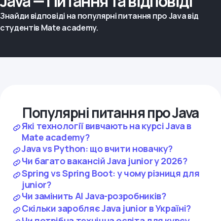
Java — Питання та відповіді
Знайди відповіді на популярні питання про Java від
студентів Mate academy.
Популярні питання про Java
Які технології вивчають на курсі Java в
Mate academy?
Java vs Python: що вчити новачку?
Чи багато вакансій Java junior у 2026?
Spring vs Spring Boot: у чому різниця для
junior?
Чи замінить AI Java-розробників?
Скільки заробляє Java junior в Україні?
Чи потрібна технічна освіта для курсу