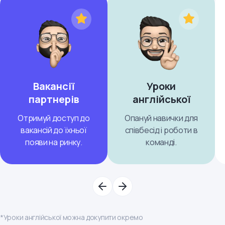
Вакансії
Уроки
партнерів
англійської
Отримуй доступ до
Опануй навички для
вакансій до їхньої
співбесід і роботи в
появи на ринку.
команді.
*Уроки англійської можна докупити окремо