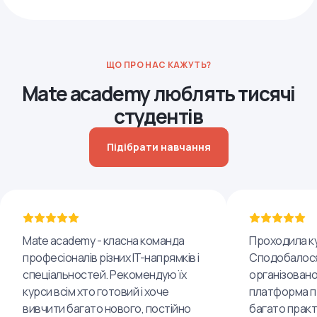
ЩО ПРО НАС КАЖУТЬ?
Mate academy люблять тисячі
студентів
Підібрати навчання
Mate academy - класна команда
Проходила ку
професіоналів різних IT-напрямків і
Сподобалося
спеціальностей. Рекомендую їх
організовано
курси всім хто готовий і хоче
платформа пр
вивчити багато нового, постійно
багато практ