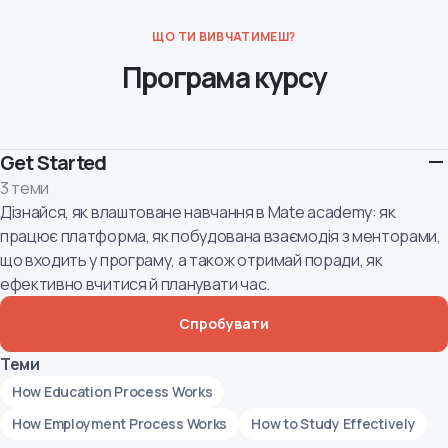
ЩО ТИ ВИВЧАТИМЕШ?
Програма курсу
Get Started
3 теми
Дізнайся, як влаштоване навчання в Mate academy: як
працює платформа, як побудована взаємодія з менторами,
що входить у програму, а також отримай поради, як
ефективно вчитися й планувати час.
Спробувати
Теми
How Education Process Works
How Employment Process Works
How to Study Effectively