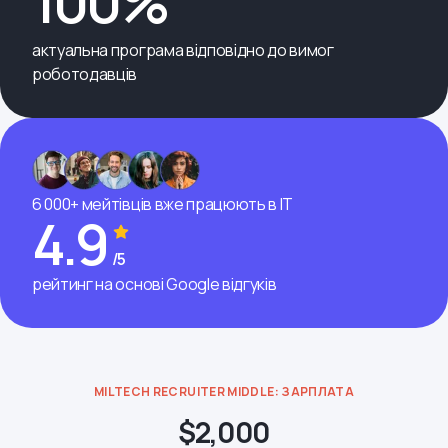
100%
актуальна програма відповідно до вимог
роботодавців
6 000+ мейтівців вже працюють в ІТ
4.9
/5
рейтинг на основі Google відгуків
MILTECH RECRUITER MIDDLE: ЗАРПЛАТА
$2,000