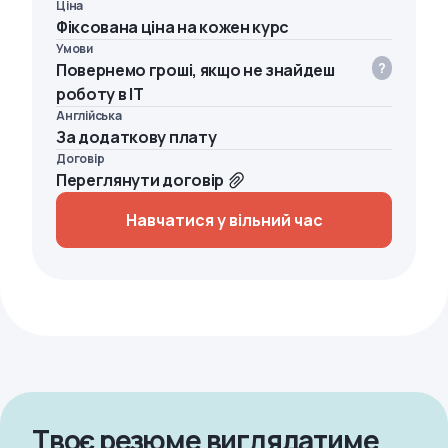
Ціна
Фіксована ціна на кожен курс
Умови
Повернемо гроші, якщо не знайдеш
роботу в IT
Англійська
За додаткову плату
Договір
Переглянути договір
Навчатися у вільний час
Твоє резюме виглядатиме