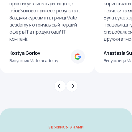
практикуватись і вірити що це
корисні чати,
обов'язково принесе результат.
техчеки та м
Завдяки курсам і підтримці Mate
Була дуже хо
academy я отримав свій перший
працевлашту
офер в IT в продуктовый IT-
сподобалася
компанії.
дружня атмо
Kostya Gorlov
Anastasia S
Випускник Mate academy
Випускниця M
ЗВ'ЯЖИСЯ З НАМИ