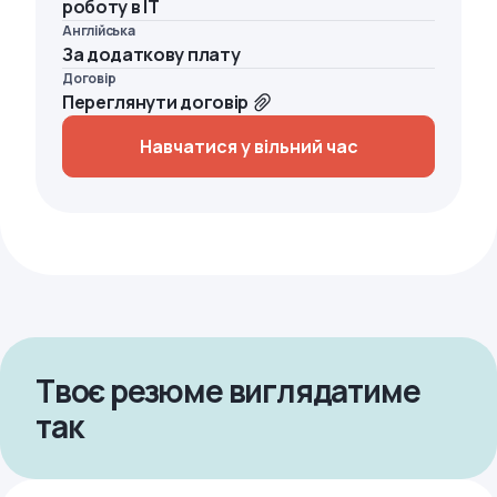
роботу в IT
Англійська
За додаткову плату
Договір
Переглянути договір
Навчатися у вільний час
Твоє резюме виглядатиме
так