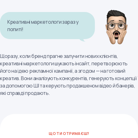
Креативні маркетологи зараз у
попиті!
Щоразу, коли бренд прагне залучити нових клієнтів,
креативні маркетологи шукають інсайт, перетворюють
його на ідею рекламної кампанії, а згодом — на готовий
креатив. Вони аналізують конкурентів, генерують концепції
за допомогою ШІ та керують продакшеном відео й банерів,
які справді продають.
ЩО ТИ ОТРИМАЄШ?