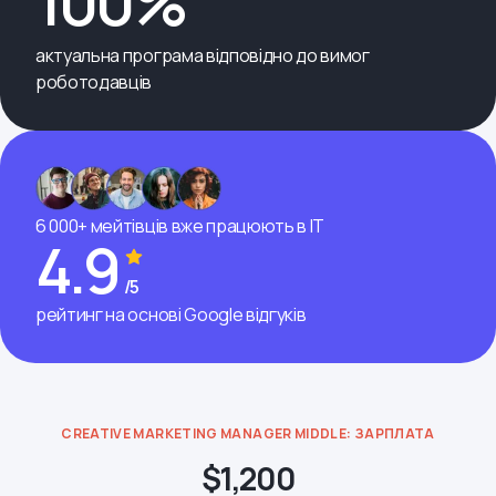
100%
актуальна програма відповідно до вимог
роботодавців
6 000+ мейтівців вже працюють в ІТ
4.9
/5
рейтинг на основі Google відгуків
CREATIVE MARKETING MANAGER MIDDLE: ЗАРПЛАТА
$1,200