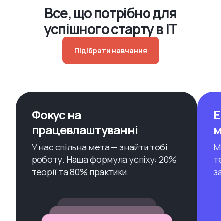
Все, що потрібно для
успішного старту в IT
Підібрати навчання
Фокус на
Е
працевлаштуванні
м
У нас спільна мета — знайти тобі
М
роботу. Наша формула успіху: 20%
т
теорії та 80% практики.
з