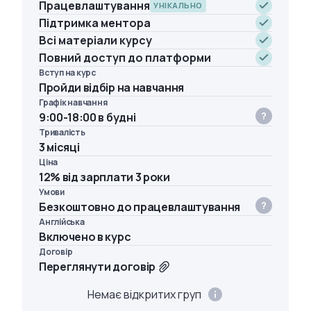
Працевлаштування
УНІКАЛЬНО
Підтримка ментора
Всі матеріали курсу
Повний доступ до платформи
Вступ на курс
Пройди відбір на навчання
Графік навчання
9:00-18:00 в будні
Тривалість
3 місяці
Ціна
12% від зарплати 3 роки
Умови
Безкоштовно до працевлаштування
Англійська
Включено в курс
Договір
Переглянути договір
Немає відкритих груп