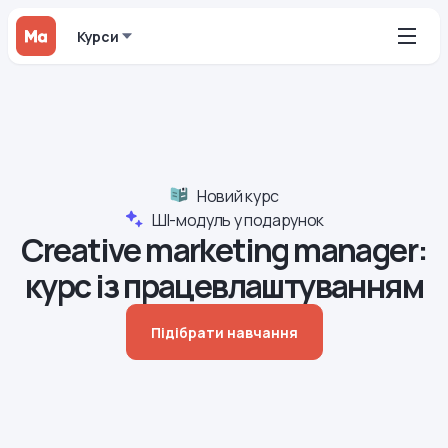
Курси
Новий курс
ШІ-модуль у подарунок
Creative marketing manager:
курс із працевлаштуванням
Підібрати навчання