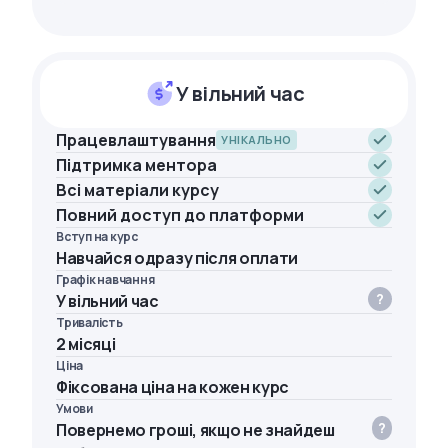
У вільний час
Працевлаштування
УНІКАЛЬНО
Підтримка ментора
Всі матеріали курсу
Повний доступ до платформи
Вступ на курс
Навчайся одразу після оплати
Графік навчання
У вільний час
Тривалість
2 місяці
Ціна
Фіксована ціна на кожен курс
Умови
Повернемо гроші, якщо не знайдеш