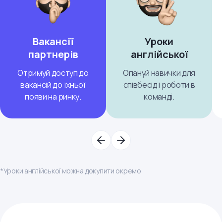
Вакансії
Уроки
партнерів
англійської
Отримуй доступ до
Опануй навички для
вакансій до їхньої
співбесід і роботи в
появи на ринку.
команді.
*Уроки англійської можна докупити окремо