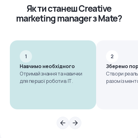
Як ти станеш Creative
marketing manager з Mate?
1
2
Навчимо необхідного
Зберемо по
Отримай знання та навички
Створи реаль
для першої роботи в ІТ.
разом із мент