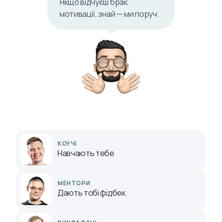
Якщо відчуєш брак
мотивації, знай — ми поруч.
КОУЧІ
Навчають тебе
МЕНТОРИ
Дають тобі фідбек