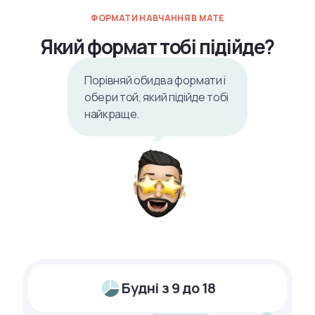
ФОРМАТИ НАВЧАННЯ В MATE
Який формат тобі підійде?
Порівняй обидва формати і
обери той, який підійде тобі
найкраще.
Будні з 9 до 18