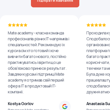
Підібрати навчання
Mate academy - класна команда
Проходила ку
професіоналів різних IT-напрямків і
Сподобалося
спеціальностей. Рекомендую їх
організовано
курси всім хто готовий і хоче
платформа пр
вивчити багато нового, постійно
багато практ
практикуватись і вірити що це
корисні чати,
обов'язково принесе результат.
техчеки та м
Завдяки курсам і підтримці Mate
Була дуже хо
academy я отримав свій перший
працевлашту
офер в IT в продуктовый IT-
сподобалася
компанії.
дружня атмо
Kostya Gorlov
Anastasia S
Випускник Mate academy
Випускниця M