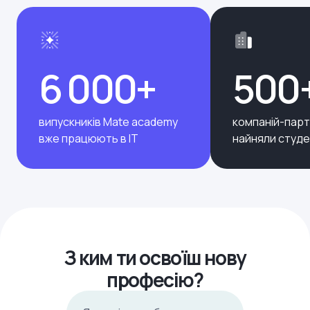
6 000+
500
випускників Mate academy
компаній-парт
вже працюють в ІТ
найняли студе
З ким ти освоїш нову
професію?