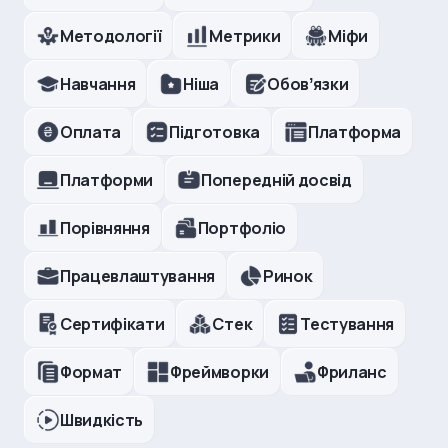
Методології
Метрики
Міфи
Навчання
Ніша
Обовʼязки
Оплата
Підготовка
Платформа
Платформи
Попередній досвід
Порівняння
Портфоліо
Працевлаштування
Ринок
Сертифікати
Стек
Тестування
Формат
Фреймворки
Фриланс
Швидкість