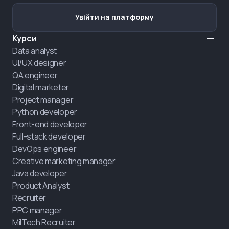
Увійти на платформу
Курси
Data analyst
UI/UX designer
QA engineer
Digital marketer
Project manager
Python developer
Front-end developer
Full-stack developer
DevOps engineer
Creative marketing manager
Java developer
Product Analyst
Recruiter
PPC manager
MilTech Recruiter