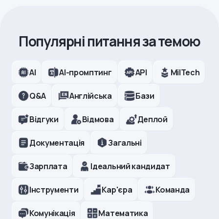
Популярні питання за темою
AI
AI-промптинг
API
MilTech
Q&A
Англійська
Бази
Відгуки
Відмова
Деплой
Документація
Загальні
Зарплата
Ідеальний кандидат
Інструменти
Кар'єра
Команда
Комунікація
Математика