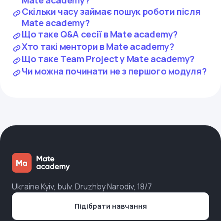
Скільки часу займає пошук роботи після
Mate academy?
Що таке Q&A сесії в Mate academy?
Хто такі ментори в Mate academy?
Що таке Team Project у Mate academy?
Чи можна починати не з першого модуля?
Ukraine Kyiv, bulv. Druzhby Narodiv, 18/7
Підібрати навчання