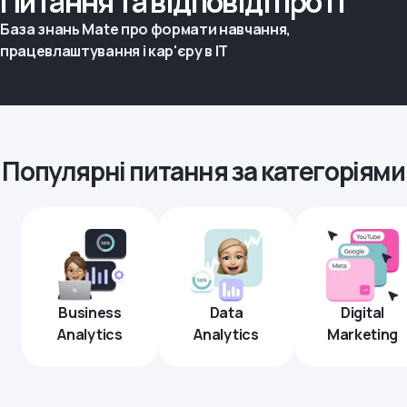
Питання та відповіді про IT
База знань Mate про формати навчання,
працевлаштування і кар'єру в IT
Популярні питання за категоріями
Business
Data
Digital
Analytics
Analytics
Marketing