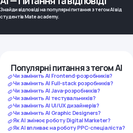
AI — Питання та відповіді
Знайди відповіді на популярні питання з тегом AI від
студентів Mate academy.
Популярні питання з тегом AI
Чи замінить AI Frontend-розробників?
Чи замінить AI Full-stack розробників?
Чи замінить AI Java-розробників?
Чи замінить AI тестувальників?
Чи замінить AI UI/UX дизайнерів?
Чи замінить AI Graphic Designers?
Як AI змінює роботу Digital Marketer?
Як AI впливає на роботу PPC-спеціаліста?