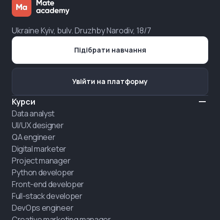
Ukraine Kyiv, bulv. Druzhby Narodiv, 18/7
Підібрати навчання
Увійти на платформу
Курси
Data analyst
UI/UX designer
QA engineer
Digital marketer
Project manager
Python developer
Front-end developer
Full-stack developer
DevOps engineer
Creative marketing manager