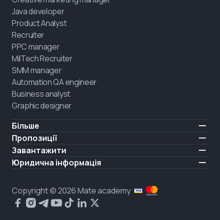
Java developer
Product Analyst
Recruiter
PPC manager
MilTech Recruiter
SMM manager
Automation QA engineer
Business analyst
Graphic designer
Більше
Ціни
Пропозиції
Відгуки
IT для ветеранів
Завантажити
БЕЗКОШТОВНО
Про нас
Найняти випускника
iOS
Юридична інформація
Блог
Кар'єрна підтримка
Android
Умови користування
Кар'єра
Навчання повного дня
Політика конфіденційності
HIRING
Copyright © 2026 Mate academy
Стан ринку IT
Політика cookies
Питання і відповіді про IT
Публічний договір
Що про нас кажуть