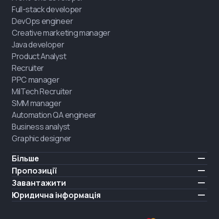
Full-stack developer
DevOps engineer
Creative marketing manager
Java developer
Product Analyst
Recruiter
PPC manager
MilTech Recruiter
SMM manager
Automation QA engineer
Business analyst
Graphic designer
Більше
Ціни
Пропозиції
Відгуки
IT для ветеранів
Завантажити
БЕЗКОШТОВНО
Про нас
Найняти випускника
iOS
Юридична інформація
Блог
Кар'єрна підтримка
Android
Умови користування
Кар'єра
Навчання повного дня
Політика конфіденційності
HIRING