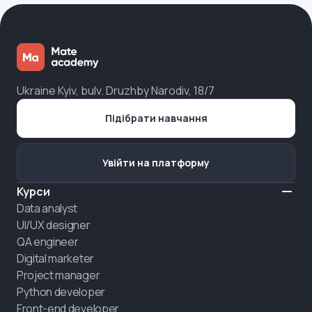
Ukraine Kyiv, bulv. Druzhby Narodiv, 18/7
Підібрати навчання
Увійти на платформу
Курси
Data analyst
UI/UX designer
QA engineer
Digital marketer
Project manager
Python developer
Front-end developer