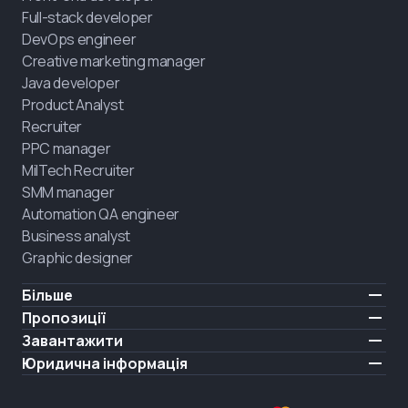
Full-stack developer
DevOps engineer
Creative marketing manager
Java developer
Product Analyst
Recruiter
PPC manager
MilTech Recruiter
SMM manager
Automation QA engineer
Business analyst
Graphic designer
Більше
Ціни
Пропозиції
Відгуки
IT для ветеранів
Завантажити
БЕЗКОШТОВНО
Про нас
Найняти випускника
iOS
Юридична інформація
Блог
Кар'єрна підтримка
Android
Умови користування
Кар'єра
Навчання повного дня
Політика конфіденційності
HIRING