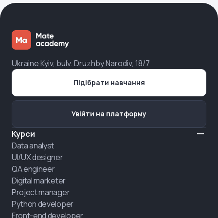
Ukraine Kyiv, bulv. Druzhby Narodiv, 18/7
Підібрати навчання
Увійти на платформу
Курси
Data analyst
UI/UX designer
QA engineer
Digital marketer
Project manager
Python developer
Front-end developer