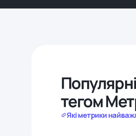
Популярні
тегом Мет
Які метрики найваж