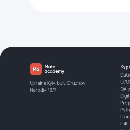
Кур
Data
UI/U
Ukraine Kyiv, bulv. Druzhby
QA e
Narodiv, 18/7
Digi
Proj
Pyth
Fron
Full