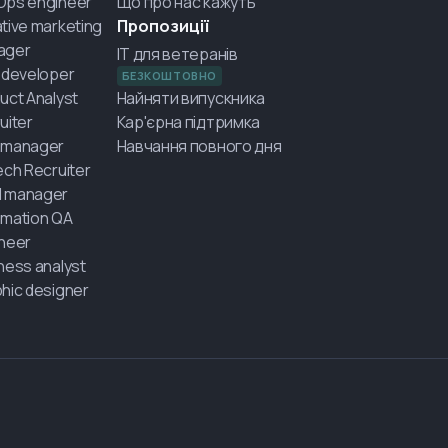
Ops engineer
Що про нас кажуть
tive marketing
Пропозиції
ager
IT для ветеранів
 developer
БЕЗКОШТОВНО
uct Analyst
Найняти випускника
uiter
Кар'єрна підтримка
 manager
Навчання повного дня
ech Recruiter
 manager
mation QA
neer
ness analyst
hic designer