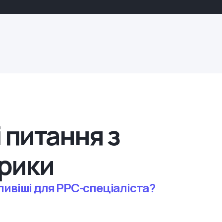
 питання з
рики
ливіші для PPC-спеціаліста?