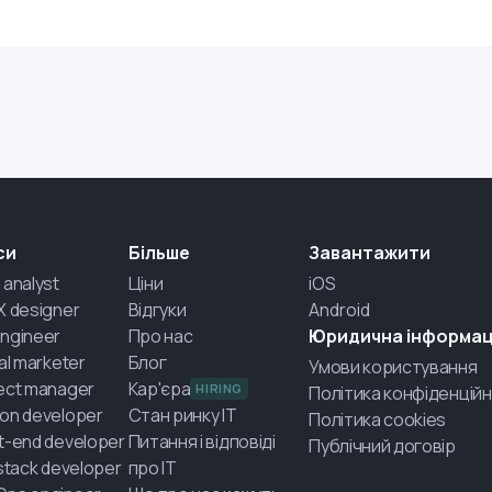
си
Більше
Завантажити
 analyst
Ціни
iOS
X designer
Відгуки
Android
ngineer
Про нас
Юридична інформац
tal marketer
Блог
Умови користування
ect manager
Кар'єра
HIRING
Політика конфіденційн
on developer
Стан ринку IT
Політика cookies
t-end developer
Питання і відповіді
Публічний договір
-stack developer
про IT