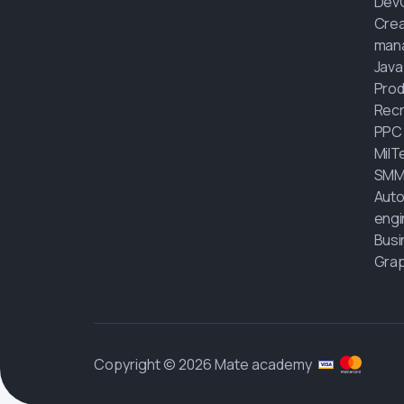
Dev
Crea
man
Java
Prod
Recr
PPC
MilT
SMM
Auto
engi
Busi
Grap
Copyright © 2026 Mate academy