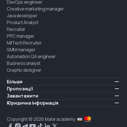
DevOps engineer
Creative marketing manager
Java developer
Product Analyst
Recruiter
PPC manager
MilTech Recruiter
SMM manager
Automation QA engineer
Business analyst
Graphic designer
Більше
Ціни
Пропозиції
Відгуки
IT для ветеранів
Завантажити
БЕЗКОШТОВНО
Про нас
Найняти випускника
iOS
Юридична інформація
Блог
Кар'єрна підтримка
Android
Умови користування
Кар'єра
Навчання повного дня
Політика конфіденційності
HIRING
Copyright © 2026 Mate academy
Стан ринку IT
Політика cookies