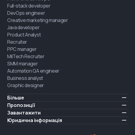
Full-stack developer
DevOps engineer
Creative marketing manager
Java developer
Product Analyst
Recruiter
PPC manager
MilTech Recruiter
SMM manager
Automation QA engineer
Business analyst
Graphic designer
Більше
Ціни
Пропозиції
Відгуки
IT для ветеранів
Завантажити
БЕЗКОШТОВНО
Про нас
Найняти випускника
iOS
Юридична інформація
Блог
Кар'єрна підтримка
Android
Умови користування
Кар'єра
Навчання повного дня
Політика конфіденційності
HIRING