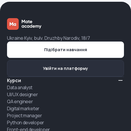
Ukraine Kyiv, bulv. Druzhby Narodiv, 18/7
Підібрати навчання
Увійти на платформу
Курси
Data analyst
UI/UX designer
QA engineer
Digital marketer
Project manager
Python developer
Front-end developer