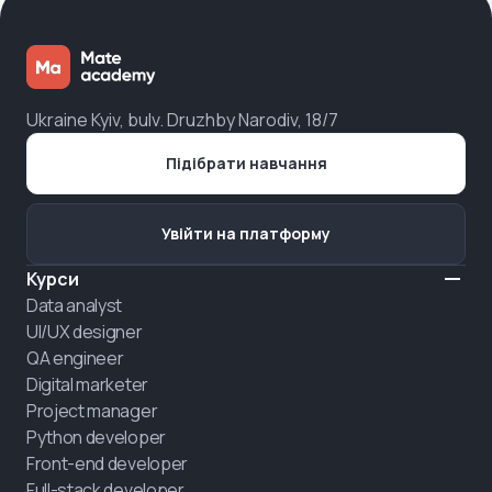
Ukraine Kyiv, bulv. Druzhby Narodiv, 18/7
Підібрати навчання
Увійти на платформу
Курси
Data analyst
UI/UX designer
QA engineer
Digital marketer
Project manager
Python developer
Front-end developer
Full-stack developer