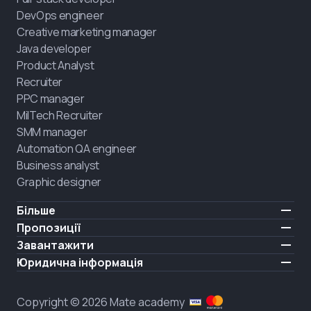
DevOps engineer
Creative marketing manager
Java developer
Product Analyst
Recruiter
PPC manager
MilTech Recruiter
SMM manager
Automation QA engineer
Business analyst
Graphic designer
Більше
Ціни
Пропозиції
Відгуки
IT для ветеранів
Завантажити
БЕЗКОШТОВНО
Про нас
Найняти випускника
iOS
Юридична інформація
Блог
Кар'єрна підтримка
Android
Умови користування
Кар'єра
Навчання повного дня
Політика конфіденційності
HIRING
Copyright © 2026 Mate academy
Стан ринку IT