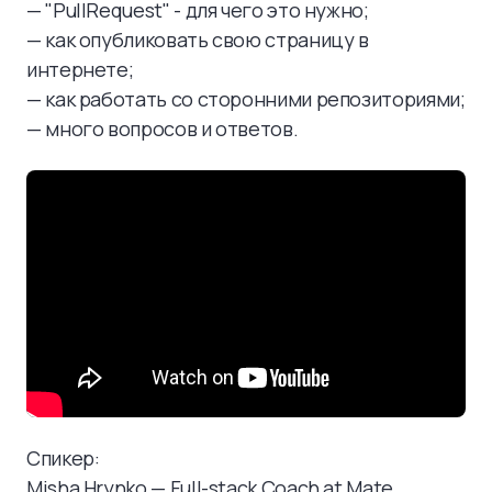
— "PullRequest" - для чего это нужно;
— как опубликовать свою страницу в
интернете;
— как работать со сторонними репозиториями;
— много вопросов и ответов.
Спикер:
Misha Hrynko — Full-stack Coach at
Mate