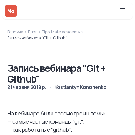
Головна
Блог
Про Mate academy
Запись вебинара "Git + Github"
Запись вебинара "Git +
Github"
21 червня 2019 р.
Kostiantyn Kononenko
На вебинаре были рассмотрены темы:
— самые частые команды "git";
— как работать с "github";