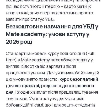
під час вступного інтерв'ю – варто мати їх
напоготові, хоча спершу достатньо просто
заявити про статус УБД.
Безкоштовне навчання для УБД у
Mate academy: умови вступу у
2026 році
Стандартна модель курсу повного дня (Full
time) в Mate academy передбачає оплату у
вигляді відсотка від зарплати після
працевлаштування. Для учасників бойових дій
цю умову знято повністю:
курс безоплатний
для ветерана від першого до останнього
дня
, і жодних виплат після працевлаштування
теж немає. Умови вступу для учасників
бойових дій ті самі, що і для решти студентів