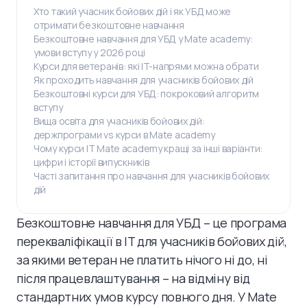
Хто такий учасник бойових дій і як УБД може
отримати безкоштовне навчання
Безкоштовне навчання для УБД у Mate academy:
умови вступу у 2026 році
Курси для ветеранів: які IT-напрями можна обрати
Як проходить навчання для учасників бойових дій
Безкоштовні курси для УБД: покроковий алгоритм
вступу
Вища освіта для учасників бойових дій:
держпрограми vs курси в Mate academy
Чому курси IT Mate academy кращі за інші варіанти:
цифри і історії випускників
Часті запитання про навчання для учасників бойових
дій
Безкоштовне навчання для УБД – це програма
перекваліфікації в IT для учасників бойових дій,
за якими ветеран не платить нічого ні до, ні
після працевлаштування – на відміну від
стандартних умов курсу повного дня. У Mate