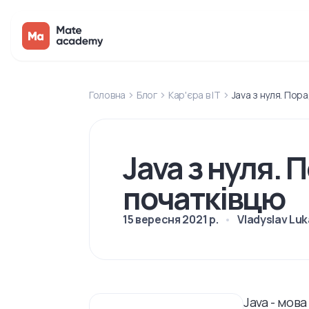
Головна
Блог
Кар'єра в IT
Java з нуля. Пор
Java з нуля. 
початківцю
15 вересня 2021 р.
Vladyslav Lu
Java - мова