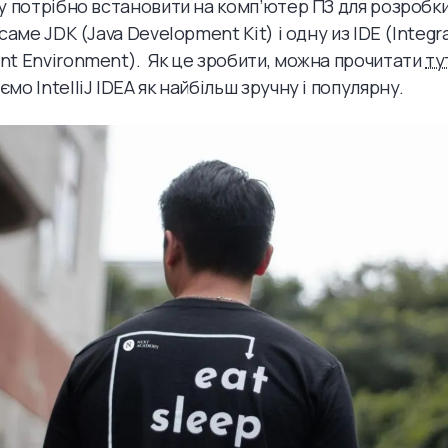
у потрібно встановити на комп’ютер ПЗ для розробки 
саме JDK (Java Development Kit) і одну из IDE (Integr
t Environment). Як це зробити, можна прочитати
ту
о IntelliJ IDEA як найбільш зручну і популярну.