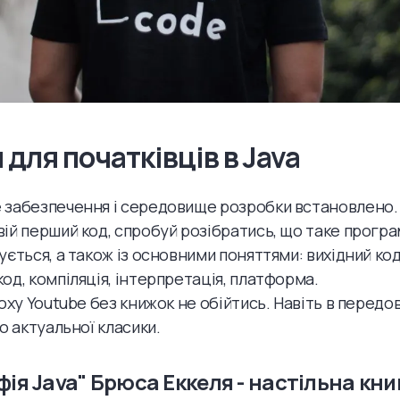
 для початківців в Java
забезпечення і середовище розробки встановлено. 
ій перший код, спробуй розібратись, що таке програм
ується, а також із основними поняттями: вихідний код
од, компіляція, інтерпретація, платформа.
оху Youtube без книжок не обійтись. Навіть в передов
о актуальної класики.
фія Java" Брюса Еккеля - настільна кни