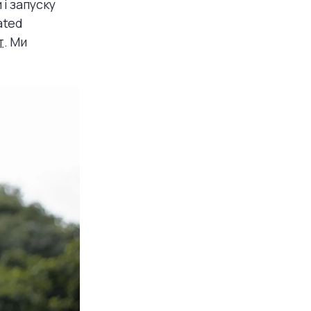
і запуску
ated
т
. Ми