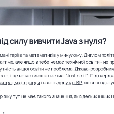
ід силу вивчити Java з нуля?
уманітаріїв та математиків у минулому. Диплом політ
жатиме, але якщо в тебе немає технічної освіти - не 
сутність вищої освіти не проблема. Джава-розробни
хто, і це не мотивашка в стилі “Just do it”. Підтверд
чителі
,
міліціонери
і навіть
депутат ВР
, які сьогодні 
.
ор віку тут не має такого значення, як в деяких інших 