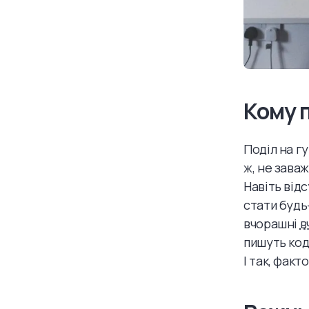
Кому п
Поділ на г
ж, не зава
Навіть від
стати будь-
вчорашні
в
пишуть код
І так, факт