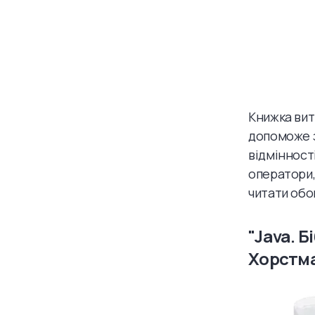
Книжка вит
допоможе з
відмінності
оператори,
читати обо
"Java. Б
Хорстм