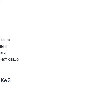
сикою.
льні
ди і
початківцю
 Кей