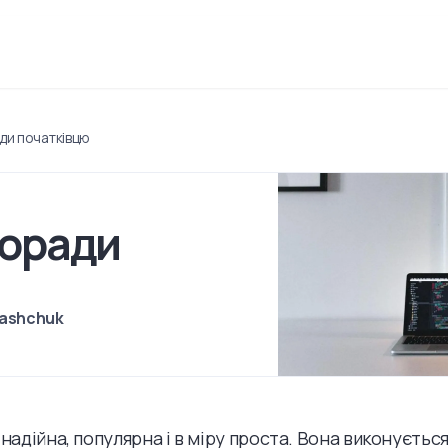
ади початківцю
Поради
kashchuk
 надійна, популярна і в міру проста. Вона виконується