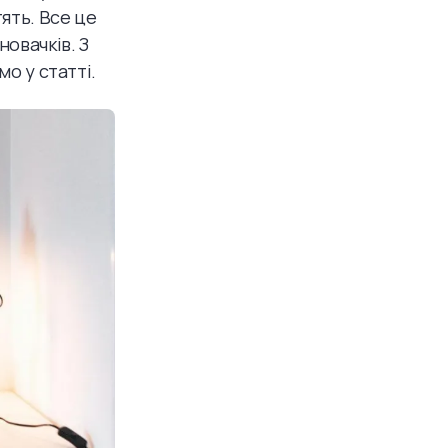
тять. Все це
овачків. З
мо у статті.