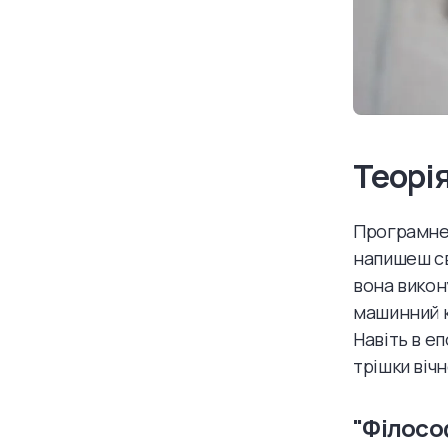
Теорія
Програмне 
напишеш св
вона викон
машинний к
Навіть в еп
трішки вічн
"Філосо