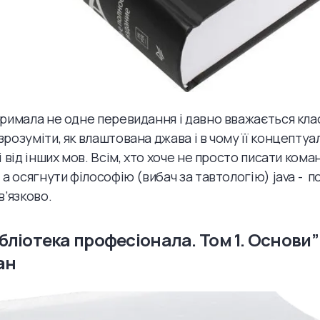
римала не одне перевидання і давно вважається кла
розуміти, як влаштована джава і в чому її концептуа
 від інших мов. Всім, хто хоче не просто писати коман
 а осягнути філософію (вибач за тавтологію) java - 
в’язково.
ібліотека професіонала. Том 1. Основи”
ан