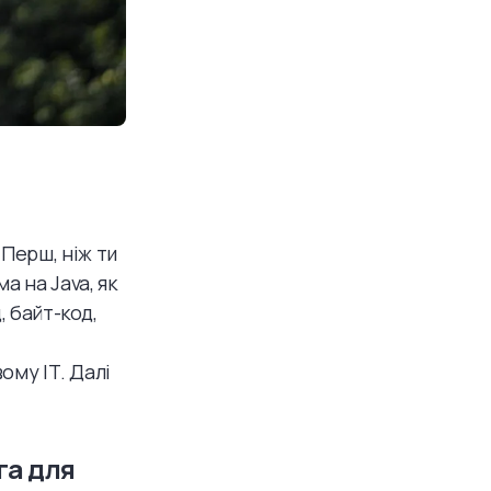
Перш, ніж ти
а на Java, як
, байт-код,
ому ІТ. Далі
га для