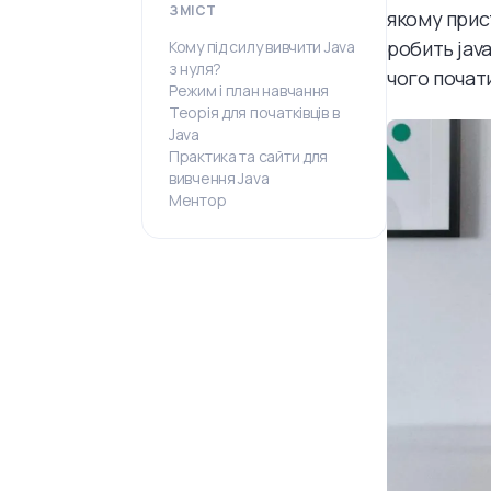
ЗМІСТ
якому прис
робить jav
Кому під силу вивчити Java
з нуля?
чого почати
Режим і план навчання
Теорія для початківців в
Java
Практика та сайти для
вивчення Java
Ментор