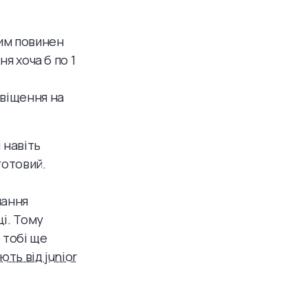
шим повинен
я хоча б по 1
овіщення на
 навіть
готовий.
чання
і. Тому
 тобі ще
ють від junior