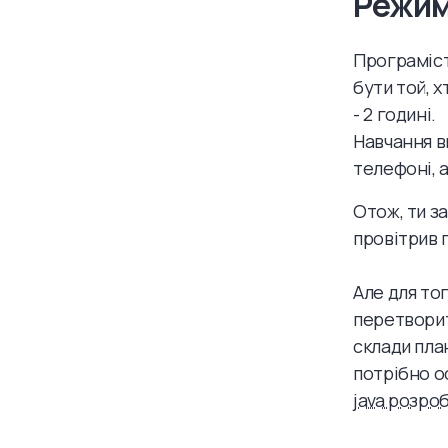
Режим
Програміст
бути той, х
- 2 годині.
Навчання в
телефоні, а
Отож, ти за
провітрив 
Але для то
перетворит
склади план
потрібно ос
java розро