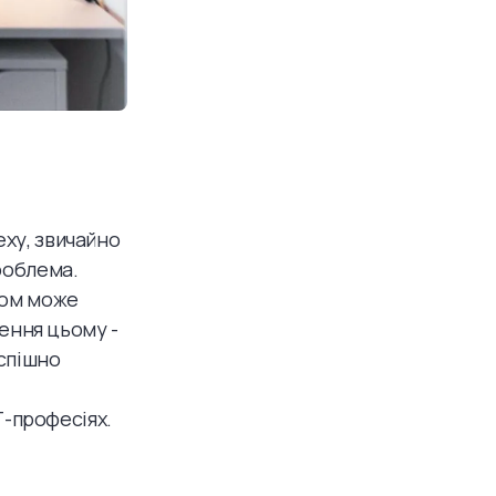
еху, звичайно
проблема.
ком може
ження цьому -
успішно
ІТ-професіях.