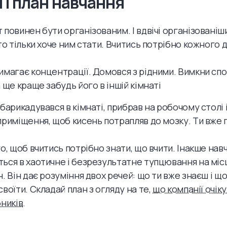
 і план навчання
 повинен бути організованим. І вдвічі організовані
то тільки хоче ним стати. Вчитись потрібно кожного дн
имагає концентрації. Домовся з рідними. Вимкни сп
 ще краще забудь його в іншій кімнаті
барикадувався в кімнаті, прибрав на робочому столі і
приміщення, щоб кисень потрапляв до мозку. Ти вже 
го, щоб вчитись потрібно знати, що вчити. Інакше нав
ься в хаотичне і безрезультатне тупцювання на місц
. Він дає розуміння двох речей: що ти вже знаєш і що
воїти. Складай план з огляду на те,
що компанії очіку
бників
.