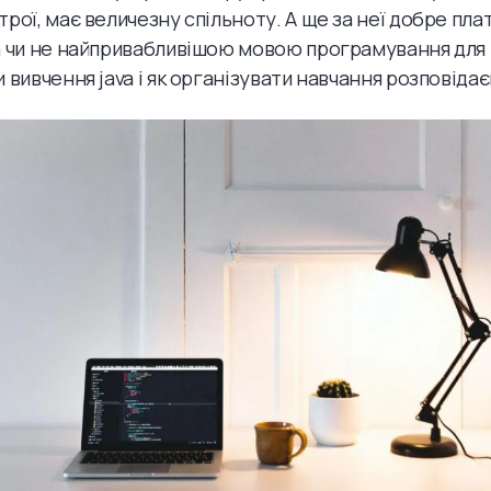
трої, має величезну спільноту. А ще за неї добре пла
a чи не найпривабливішою мовою програмування для н
 вивчення java і як організувати навчання розповідає