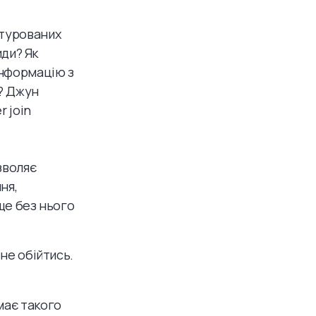
ктурованих
иди? Як
інформацію з
ї? Джун
r join
зволяє
ня,
 ще без нього
 не обійтись.
має такого