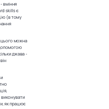
 - вміння
 skills є
цію (в тому
знання
я цього можна
з допомогою
кільки джава -
 він
Ви
ктно
ція,
ь виконувати
ти, як працює