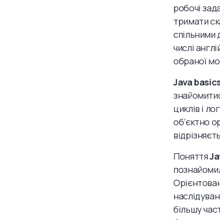
робочі зада
тримати ска
спільними 
числі англі
обраної мо
Java basic
знайомитис
циклів і ло
об’єктно ор
відрізняєть
Поняття
Ja
познайомил
Орієнтован
наслідуван
більшу час