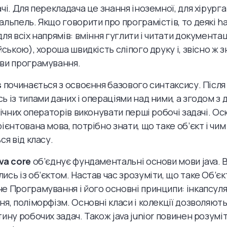
чі. Для перекладача це знання іноземної, для хірурга
льпель. Якщо говорити про програмістів, то деякі hard
для всіх напрямів: вміння гуглити і читати документа
йською), хороша швидкість сліпого друку і, звісно ж 
ви програмування.
s
починається з освоєння базового синтаксису. Післ
ь із типами даних і операціями над ними, а згодом 
гічних операторів виконувати перші робочі задачі. Ос
ієнтована мова, потрібно знати, що таке об’єкт і чим
ся від класу.
va core
об’єднує фундаментальні основи мови java. 
ись із об’єктом. Настав час зрозуміти, що таке Об’є
е Програмування і його основні принципи: інкапсуля
ня, поліморфізм. Основні класи і колекції дозволяют
тину робочих задач. Також java junior повинен розумі