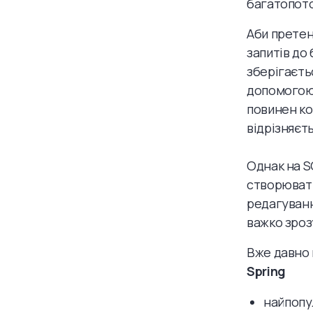
багатопото
Аби претен
запитів до 
зберігаєть
допомогою 
повинен ко
відрізняєтьс
Однак на S
створювати
редагуванн
важко зроз
Вже давно н
Spring
найпопу