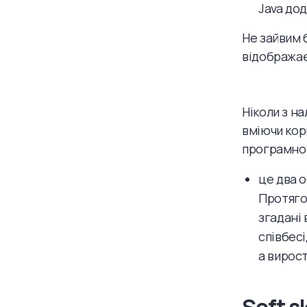
Java до
Не зайвим 
відображаєт
Ніколи з н
вміючи ко
програмном
це два о
Протяго
згадані 
співбесі
а вирост
Soft s