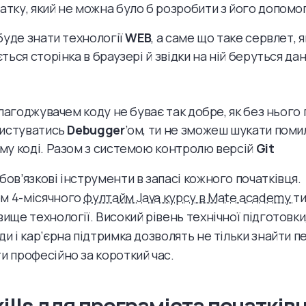
датку, який не можна було б розробити з його допомо
буде знати технології
WEB
, а саме що таке сервлет, я
ься сторінка в браузері й звідки на ній беруться дан
алагоджувачем коду не буває так добре, як без нього 
ристуватись
Debugger
’ом, ти не зможеш шукати поми
у коді. Разом з системою контролю версій
Git
бов’язкові інструменти в запасі кожного початківця.
м 4-місячного
фултайм Java курсу в Mate academy
ти
вище технології. Високий рівень технічної підготовки
ди і кар’єрна підтримка дозволять не тільки знайти 
и професійно за короткий час.
kills для програміста початків