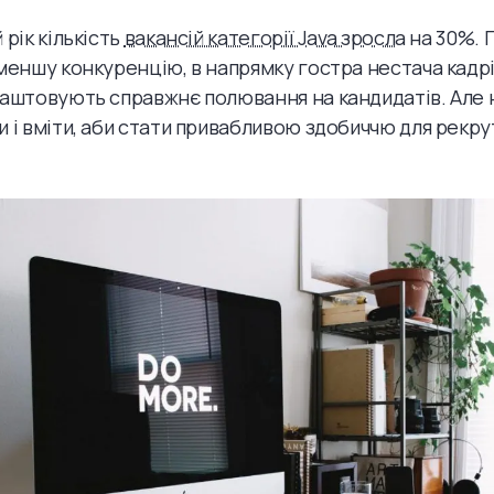
 рік кількість
вакансій категорії Java зросла
на 30%. 
 меншу конкуренцію, в напрямку гостра нестача кадрів
лаштовують справжнє полювання на кандидатів. Але н
и і вміти, аби стати привабливою здобиччю для рекрут