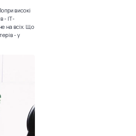
Попри високі
 - ІТ-
е на всіх. Що
ерів - у