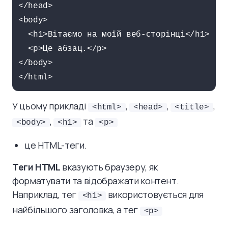
</head>

<body>

  <h1>Вітаємо на моїй веб-сторінці</h1>

  <p>Це абзац.</p>

</body>

</html>
У цьому прикладі
,
,
,
<html>
<head>
<title>
,
та
<body>
<h1>
<p>
це HTML-теги.
Теги HTML
вказують браузеру, як
форматувати та відображати контент.
Наприклад, тег
використовується для
<h1>
найбільшого заголовка, а тег
<p>