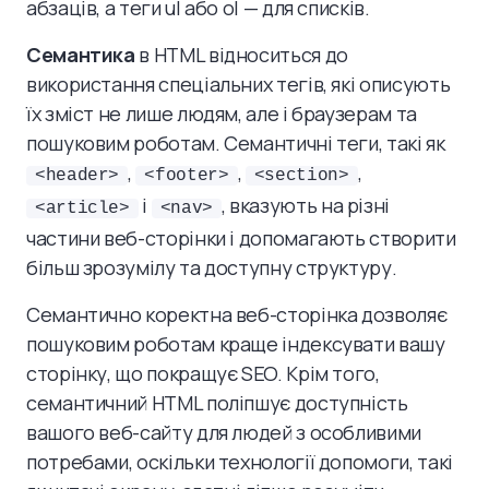
абзаців, а теги ul або ol — для списків.
Семантика
в HTML відноситься до
використання спеціальних тегів, які описують
їх зміст не лише людям, але і браузерам та
пошуковим роботам. Семантичні теги, такі як
,
,
,
<header>
<footer>
<section>
і
, вказують на різні
<article>
<nav>
частини веб-сторінки і допомагають створити
більш зрозумілу та доступну структуру.
Семантично коректна веб-сторінка дозволяє
пошуковим роботам краще індексувати вашу
сторінку, що покращує SEO. Крім того,
семантичний HTML поліпшує доступність
вашого веб-сайту для людей з особливими
потребами, оскільки технології допомоги, такі