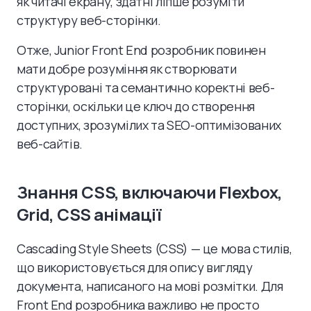
як читачі екрану, здатні ліпше розуміти
структуру веб-сторінки.
Отже, Junior Front End розробник повинен
мати добре розуміння як створювати
структуровані та семантично коректні веб-
сторінки, оскільки це ключ до створення
доступних, зрозумілих та SEO-оптимізованих
веб-сайтів.
Знання CSS, включаючи Flexbox,
Grid, CSS анімації
Cascading Style Sheets (CSS) — це мова стилів,
що використовується для опису вигляду
документа, написаного на мові розмітки. Для
Front End розробника важливо не просто