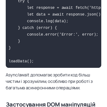
    try {

        let response = await fetch('https:/
        let data = await response.json();

        console.log(data);

    } catch (error) {

        console.error('Error:', error);

    }

}

loadData();
Async/await допомагає зробити код більш
чистим і зрозумілим, особливо при роботі з
багатьма асинхронними операціями.
Застосування DOM маніпуляцій