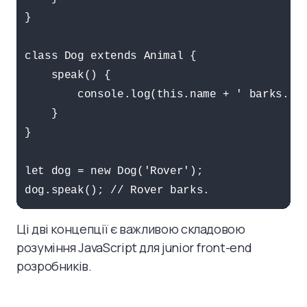
}

class Dog extends Animal {

    speak() {

        console.log(this.name + ' barks.');
    }

}

let dog = new Dog('Rover');

dog.speak(); // Rover barks.
Ці дві концепції є важливою складовою
розуміння JavaScript для junior front-end
розробників.