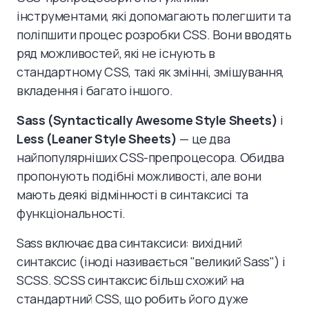
інструментами, які допомагають полегшити та
поліпшити процес розробки CSS. Вони вводять
ряд можливостей, які не існують в
стандартному CSS, такі як змінні, змішування,
вкладення і багато іншого.
Sass (Syntactically Awesome Style Sheets)
і
Less (Leaner Style Sheets)
— це два
найпопулярніших CSS-препроцесора. Обидва
пропонують подібні можливості, але вони
мають деякі відмінності в синтаксисі та
функціональності.
Sass включає два синтаксиси: вихідний
синтаксис (іноді називається "великий Sass") і
SCSS. SCSS синтаксис більш схожий на
стандартний CSS, що робить його дуже