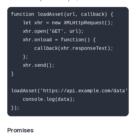
function loadAsset(url, callback) {

    let xhr = new XMLHttpRequest();

    xhr.open('GET', url);

    xhr.onload = function() {

        callback(xhr.responseText);

    };

    xhr.send();

}

loadAsset('https://api.example.com/data', f
    console.log(data);

});
Promises