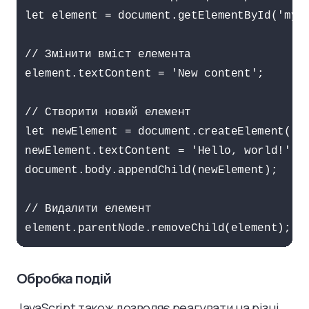
let element = document.getElementById('myEl
// Змінити вміст елемента

element.textContent = 'New content';

// Створити новий елемент

let newElement = document.createElement('di
newElement.textContent = 'Hello, world!';

document.body.appendChild(newElement);

// Видалити елемент

element.parentNode.removeChild(element);
Обробка подій
JavaScript також дозволяє реагувати на різні