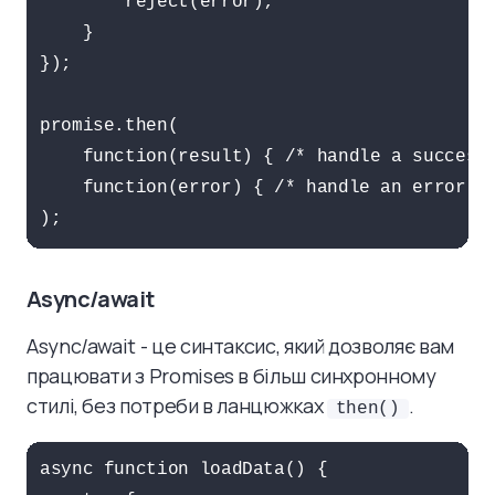
        reject(error);

    }

});

promise.then(

    function(result) { /* handle a successf
    function(error) { /* handle an error */
);
Async/await
Async/await - це синтаксис, який дозволяє вам
працювати з Promises в більш синхронному
стилі, без потреби в ланцюжках
.
then()
async function loadData() {
