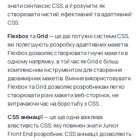
знати синтаксис CSS, а й розуміти, як
створювати чистий, ефективний та адаптивний
CSS.
Flexbox
та
Grid
— це дві потужні системи CSS,
які полегшують розробку адаптивних макетів.
Flexbox дозволяє створювати гнучкі макети в
одному напрямку, в той час як Grid є більш
комплексним інструментом для створення
двовимірних макетів. Вміння використовувати
Flexbox та Grid дозволяє розробникам легко
створювати різні макети веб-сторінок, не
витрачаючи час на боротьбу з CSS.
CSS анімації
— це ще одна важлива
властивість CSS, яку повинен знати Junior
Front End розробник. CSS анімації дозволяють