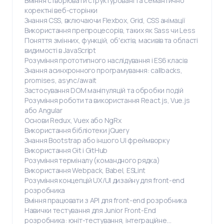
Вміння створювати структуровані та семантично
коректні веб-сторінки
Знання CSS, включаючи Flexbox, Grid, CSS анімації
Використання препроцесорів, таких як Sass чи Less
Поняття змінних, функцій, об'єктів, масивів та області
видимості в JavaScript
Розуміння прототипного наслідування і ES6 класів
Знання асинхронного програмування: callbacks,
promises, async/await
Застосування DOM маніпуляцій та обробки подій
Розуміння роботи та використання React.js, Vue.js
або Angular
Основи Redux, Vuex або NgRx
Використання бібліотеки jQuery
Знання Bootstrap або іншого UI фреймворку
Використання Git і GitHub
Розуміння терміналу (командного рядка)
Використання Webpack, Babel, ESLint
Розуміння концепцій UX/UI дизайну для front-end
розробника
Вміння працювати з API для front-end розробника
Навички тестування для Junior Front-End
розробника: юніт-тестування, інтеграційне