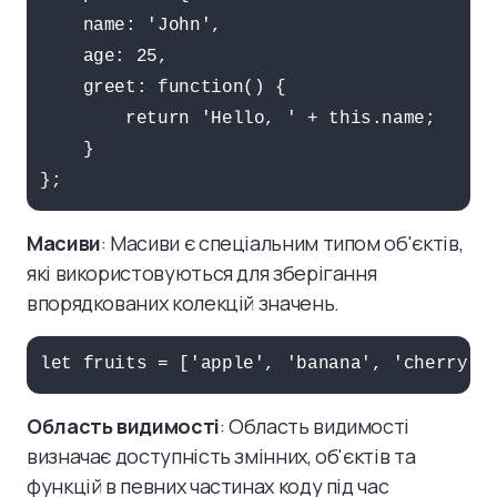
    name: 'John',

    age: 25,

    greet: function() {

        return 'Hello, ' + this.name;

    }

};
Масиви
: Масиви є спеціальним типом об'єктів,
які використовуються для зберігання
впорядкованих колекцій значень.
let fruits = ['apple', 'banana', 'cherry']
Область видимості
: Область видимості
визначає доступність змінних, об'єктів та
функцій в певних частинах коду під час