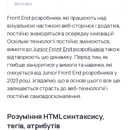
тестування, E2E тестування
Висновки
Front End розробники, які працюють над
візуальною частиною веб-сторінок і додатків,
постійно знаходяться в осередку інновацій.
Оскільки технології постійно змінюються,
вимоги до
Junior Front End розробників
також
відтворюють цю динаміку. Перед тим, як
глибше зануритися у вимоги та навички, які
очікується від Junior Front End розробників у
2023 році, згадаймо, що в основі цього все ще
залишається страсть до веб-технологій і
постійне самовдосконалення.
Розуміння HTML синтаксису,
тегів, атрибутів