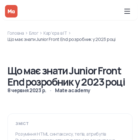
Головна
Блог
Кар'єра в IT
Що має знати Junior Front End розробник у 2023 році
Що має знати Junior Front
End розробник у 2023 році
8 червня 2023 р.
Mate academy
ЗМІСТ
Розуміння HTML синтаксису, тегів, атрибутів