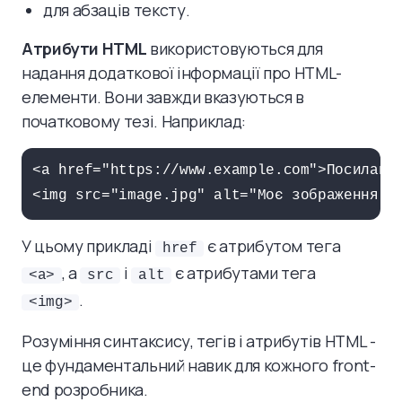
для абзаців тексту.
Атрибути HTML
використовуються для
надання додаткової інформації про HTML-
елементи. Вони завжди вказуються в
початковому тезі. Наприклад:
<a href="https://www.example.com">Посилання
<img src="image.jpg" alt="Моє зображення">
У цьому прикладі
є атрибутом тега
href
, а
і
є атрибутами тега
<a>
src
alt
.
<img>
Розуміння синтаксису, тегів і атрибутів HTML -
це фундаментальний навик для кожного front-
end розробника.