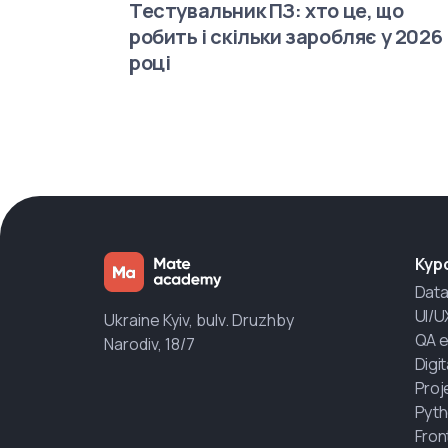
Тестувальник ПЗ: хто це, що
робить і скільки заробляє у 2026
році
Кур
Data
UI/U
Ukraine Kyiv, bulv. Druzhby
QA e
Narodiv, 18/7
Digi
Proj
Pyth
Fron