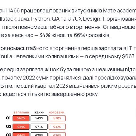
дані 1466 працевлаштованих випускників Mate acade
llstack, Java, Python, QA та UI/UX Design. Порівнюван
до і після повномасштабного вторгнення. Співвіднош
 за весь час — 34% жінок та 66% чоловіків.
повномасштабного вторгнення перша зарплата в ІТ 
івні з невеликими коливаннями — в середньому $663 
 середня зарплата жінок була вищою з незначним відр
а початку 2022 суми порівнялися, далі прослідковувал
 Втім, перший квартал 2023 відзначився різким розри
 вдасться тільки по завершенню року.