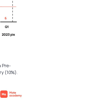
 Pre-
ry (10%).