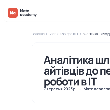
Головна
Блог
Кар'єра в IT
Аналітика шляху j
Аналітика шля
айтівців до п
роботи в ІТ
7 вересня 2023 р.
Mate academ