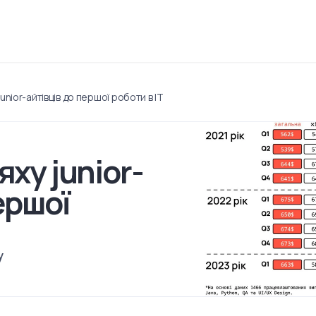
unior-айтівців до першої роботи в ІТ
ху junior-
ершої
y