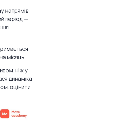
my напрямів
ий період —
ення
тримається
на місяць.
ивом, ніж у
ася динаміка
вом, оцінити