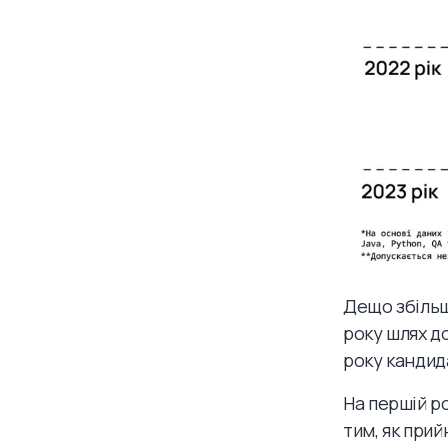
Дещо збільш
року шлях д
року кандид
На першій р
тим, як прий