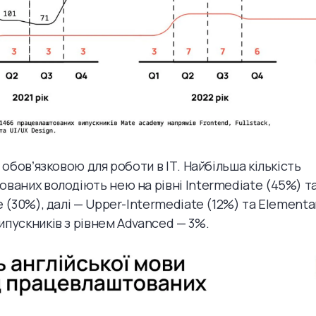
 обовʼязковою для роботи в ІТ. Найбільша кількість
ваних володіють нею на рівні Intermediate (45%) та
 (30%), далі — Upper-Intermediate (12%) та Elementa
пускників з рівнем Advanced — 3%.