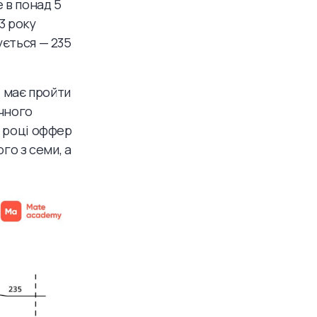
 в понад 5
3 року
ується — 235
т має пройти
ічного
1 році оффер
го з семи, а