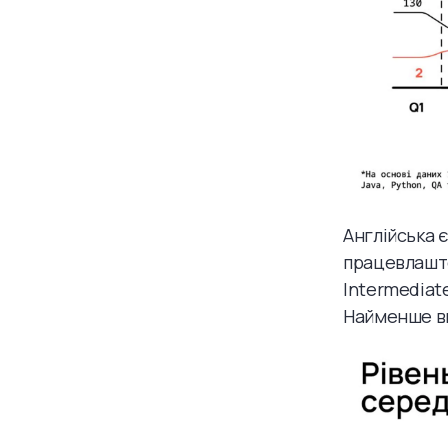
Англійська є
працевлашто
Intermediate
Найменше ви