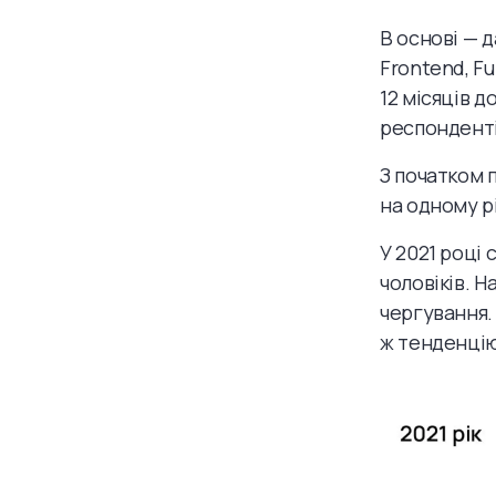
В основі — 
Frontend, Fu
12 місяців 
респондентів
З початком 
на одному р
У 2021 році
чоловіків. Н
чергування.
ж тенденцію