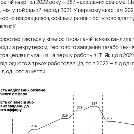
третій квартал 2022 року — 387 надісланих резюме. Це
, ніж у той самий період 2021. У першому кварталі 202
дносно покращилася, оскільки ринок поступово адапт
акансії.
постерігається у кількості компаній, в яких кандида
есіди з рекрутером, тестового завдання та/або техн
 працевлаштування на першу роботу в ІТ. Якщо в 202
ід одного з трьох роботодавців, то в 2022 — від одно
ід одного з шести.