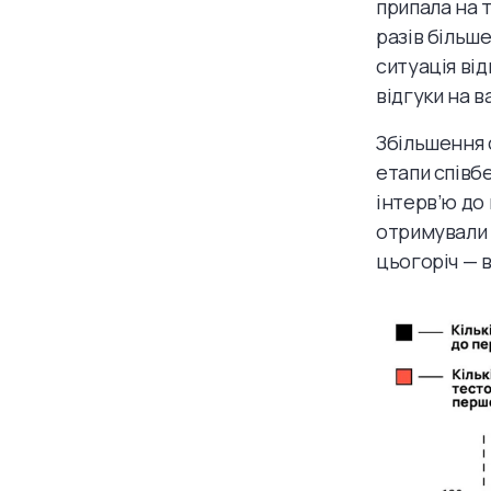
припала на 
разів більше
ситуація ві
відгуки на в
Збільшення с
етапи співб
інтерв’ю до
отримували в
цьогоріч — в