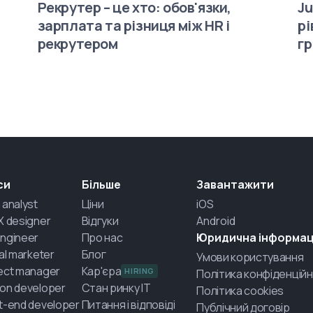
Рекрутер – це хто: обов'язки,
Ju
зарплата та різниця між HR і
рі
рекрутером
гр
си
Більше
Завантажити
 analyst
Ціни
iOS
X designer
Відгуки
Android
ngineer
Про нас
Юридична інформац
tal marketer
Блог
Умови користування
ect manager
Кар'єра
HIRING
Політика конфіденційн
on developer
Стан ринку IT
Політика cookies
t-end developer
Питання і відповіді
Публічний договір