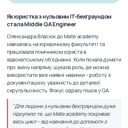
Як юристка з нульовим IT-бекграундом
стала Middle QA Engineer
Олександра Власюк до Mate academy
навчалась на юридичному факультеті та
працювала помічником юриста в
адвокатському об'єднанні. Коли почала думати
про зміну напряму, шукала роль, де можна
використати вже наявні навички – роботу з
документацією, уважність до деталей,
скрупульозність. Фокус одразу пішов у QA.
"Для людини з нульовим бекграундом дуже
підкупило те, що Mate academy покриває
весь цикл – від навчання до допомоги з