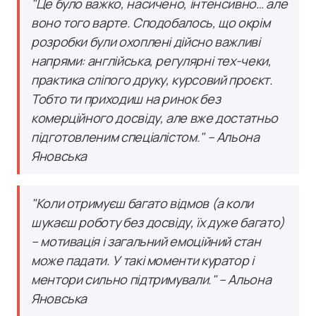
"Це було важко, насичено, інтенсивно… але
воно того варте. Сподобалось, що окрім
розробки були охоплені дійсно важливі
напрями: англійська, регулярні тех-чеки,
практика сліпого друку, курсовий проєкт.
Тобто ти приходиш на ринок без
комерційного досвіду, але вже достатньо
підготовленим спеціалістом." – Альона
Яновська
"Коли отримуєш багато відмов (а коли
шукаєш роботу без досвіду, їх дуже багато)
– мотивація і загальний емоційний стан
може падати. У такі моменти куратор і
ментори сильно підтримували." – Альона
Яновська