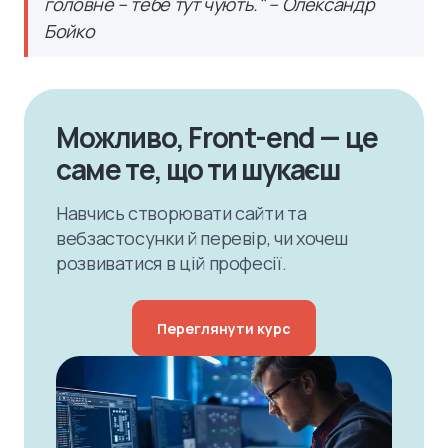
головне – тебе тут чують." – Олександр
Бойко
Можливо, Front-end — це
саме те, що ти шукаєш
Навчись створювати сайти та
вебзастосунки й перевір, чи хочеш
розвиватися в цій професії.
Переглянути курс