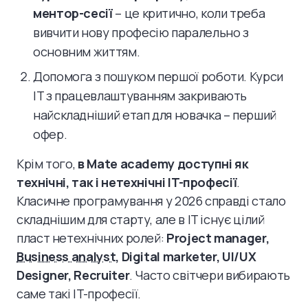
ментор-сесії
– це критично, коли треба
вивчити нову професію паралельно з
основним життям.
Допомога з пошуком першої роботи. Курси
IT з працевлаштуванням закривають
найскладніший етап для новачка – перший
офер.
Крім того,
в Mate academy доступні як
технічні, так і нетехнічні IT-професії
.
Класичне програмування у 2026 справді стало
складнішим для старту, але в IT існує цілий
пласт нетехнічних ролей:
Project manager,
Business analyst
, Digital marketer, UI/UX
Designer, Recruiter
. Часто світчери вибирають
саме такі IT-професії.