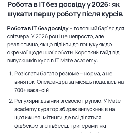
Робота в IT без досвіду у 2026: як
шукати першу роботу після курсів
Робота в IT без досвіду
– головний бар'єр для
світчера. У 2026 році це непросто, але
реалістично, якщо підійти до пошуку як до
окремої щоденної роботи. Короткий гайд від
випускників курсів IT Mate academy:
Розіслати багато резюме – норма, а не
виняток. Олександра за місяць подалась на
700+ вакансій.
Регулярні дзвінки зі своєю групою. У Mate
academy куратор збирає випускників на
щотижневі мітинги, де всі діляться
фідбеком зі співбесід, тригерами, які