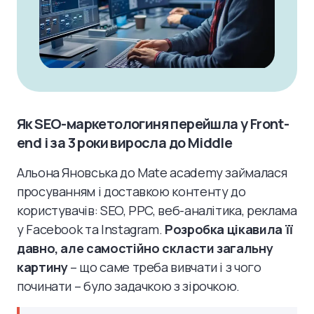
Як SEO-маркетологиня перейшла у Front-
end і за 3 роки виросла до Middle
Альона Яновська до Mate academy займалася
просуванням і доставкою контенту до
користувачів: SEO, PPC, веб-аналітика, реклама
у Facebook та Instagram.
Розробка цікавила її
давно, але самостійно скласти загальну
картину
– що саме треба вивчати і з чого
починати – було задачкою з зірочкою.