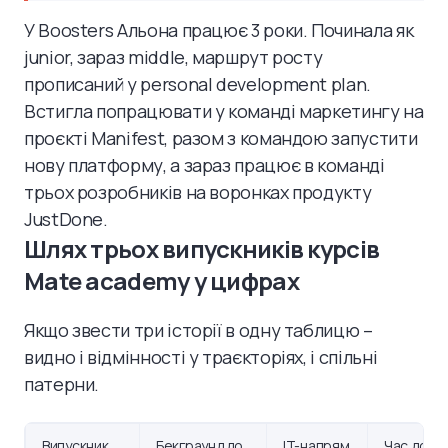
У Boosters Альона працює 3 роки. Починала як
junior, зараз middle, маршрут росту
прописаний у personal development plan.
Встигла попрацювати у команді маркетингу на
проєкті Manifest, разом з командою запустити
нову платформу, а зараз працює в команді
трьох розробників на воронках продукту
JustDone.
Шлях трьох випускників курсів
Mate academy у цифрах
Якщо звести три історії в одну таблицю –
видно і відмінності у траєкторіях, і спільні
патерни.
Випускник
Бекграунд до
IT-напрям
Час до