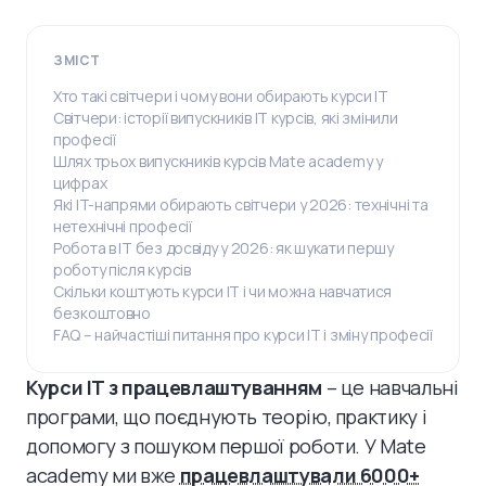
ЗМІСТ
Хто такі світчери і чому вони обирають курси IT
Світчери: історії випускників IT курсів, які змінили
професії
Шлях трьох випускників курсів Mate academy у
цифрах
Які IT-напрями обирають світчери у 2026: технічні та
нетехнічні професії
Робота в IT без досвіду у 2026: як шукати першу
роботу після курсів
Скільки коштують курси IT і чи можна навчатися
безкоштовно
FAQ – найчастіші питання про курси IT і зміну професії
Курси IT з працевлаштуванням
– це навчальні
програми, що поєднують теорію, практику і
допомогу з пошуком першої роботи. У Mate
academy ми вже
працевлаштували 6000+