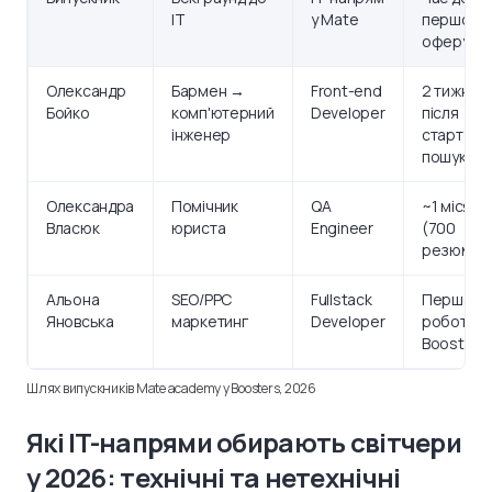
IT
у Mate
першого
оферу
Олександр
Бармен →
Front-end
2 тижні
Бойко
комп'ютерний
Developer
після
інженер
старту
пошуку
Олександра
Помічник
QA
~1 місяць
Власюк
юриста
Engineer
(700
резюме)
Альона
SEO/PPC
Fullstack
Перша
Яновська
маркетинг
Developer
робота –
Boosters
Шлях випускників Mate academy у Boosters, 2026
Які IT-напрями обирають світчери
у 2026: технічні та нетехнічні