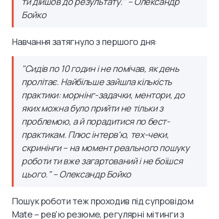
ти дійшов до результату." – Олександр
Бойко
Навчання затягнуло з першого дня:
"Сидів по 10 годин і не помічав, як день
пролітає. Найбільше зайшла кількість
практики: морнінг-задачки, ментори, до
яких можна було прийти не тільки з
проблемою, а й порадитися по бест-
практикам. Плюс інтерв'ю, тех-чеки,
скринінги – на момент реального пошуку
роботи ти вже загартований і не боїшся
цього." – Олександр Бойко
Пошук роботи теж проходив під супровідом
Mate – рев'ю резюме, регулярні мітинги з