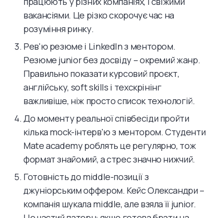
працюють у різних компаніях, і свіжими
вакансіями. Це різко скорочує час на
розуміння ринку.
Рев'ю резюме і LinkedIn з ментором.
Резюме junior без досвіду – окремий жанр.
Правильно показати курсовий проєкт,
англійську, soft skills і техскрінінг
важливіше, ніж просто список технологій.
До моменту реальної співбесіди пройти
кілька mock-інтерв'ю з ментором. Студенти
Mate academy роблять це регулярно, тож
формат знайомий, а стрес значно нижчий.
Готовність до middle-позиції з
джуніорським оффером. Кейс Олександри –
компанія шукала middle, але взяла її junior.
Це частий патерн: якщо готова брати на