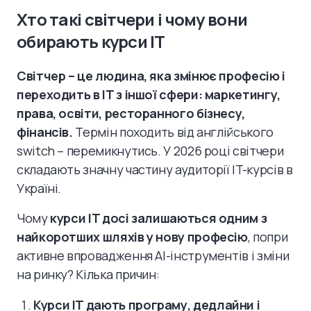
Хто такі світчери і чому вони
обирають курси IT
Світчер – це людина, яка змінює професію і
переходить в IT з іншої сфери: маркетингу,
права, освіти, ресторанного бізнесу,
фінансів.
Термін походить від англійського
switch – перемикнутись. У 2026 році світчери
складають значну частину аудиторії IT-курсів в
Україні.
Чому
курси IT досі залишаються одним з
найкоротших шляхів у нову професію
, попри
активне впровадження AI-інструментів і зміни
на ринку? Кілька причин:
Курси IT дають програму, дедлайни і