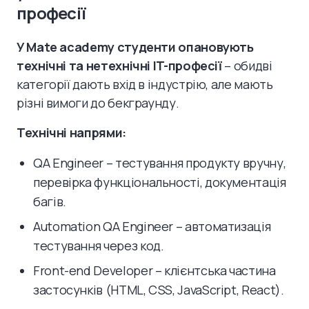
професії
У Mate academy студенти опановують
технічні та нетехнічні IT-професії
– обидві
категорії дають вхід в індустрію, але мають
різні вимоги до бекграунду.
Технічні напрями:
QA Engineer – тестування продукту вручну,
перевірка функціональності, документація
багів.
Automation QA Engineer – автоматизація
тестування через код.
Front-end Developer – клієнтська частина
застосунків (HTML, CSS, JavaScript, React).