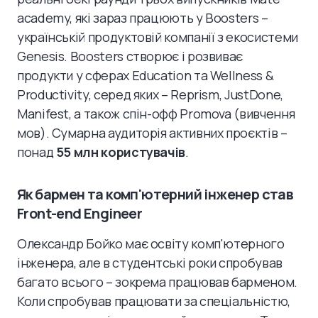
academy, які зараз працюють у Boosters –
українській продуктовій компанії з екосистеми
Genesis. Boosters створює і розвиває
продукти у сферах Education та Wellness &
Productivity, серед яких – Reprism, JustDone,
Manifest, а також спін-офф Promova (вивчення
мов). Сумарна аудиторія активних проєктів –
понад
55 млн користувачів
.
Як бармен та комп'ютерний інженер став
Front-end Engineer
Олександр Бойко має освіту комп'ютерного
інженера, але в студентські роки спробував
багато всього – зокрема працював барменом.
Коли спробував працювати за спеціальністю,