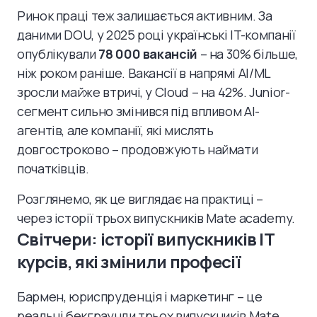
Ринок праці теж залишається активним. За
даними DOU, у 2025 році українські IT-компанії
опублікували
78 000 вакансій
– на 30% більше,
ніж роком раніше. Вакансії в напрямі AI/ML
зросли майже втричі, у Cloud – на 42%. Junior-
сегмент сильно змінився під впливом AI-
агентів, але компанії, які мислять
довгостроково – продовжують наймати
початківців.
Розглянемо, як це виглядає на практиці –
через історії трьох випускників Mate academy.
Світчери: історії випускників IT
курсів, які змінили професії
Бармен, юриспруденція і маркетинг – це
реальні бекграунди трьох випускників Mate