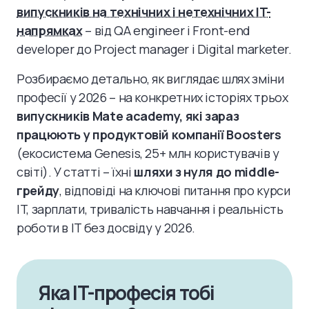
випускників на технічних і нетехнічних IT-
напрямках
– від QA engineer і Front-end
developer до Project manager і Digital marketer.
Розбираємо детально, як виглядає шлях зміни
професії у 2026 – на конкретних історіях трьох
випускників Mate academy, які зараз
працюють у продуктовій компанії Boosters
(екосистема Genesis, 25+ млн користувачів у
світі). У статті – їхні
шляхи з нуля до middle-
грейду
, відповіді на ключові питання про курси
IT, зарплати, тривалість навчання і реальність
роботи в IT без досвіду у 2026.
Яка IT-професія тобі