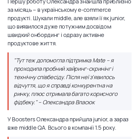
Першу роботу Олександра знайшла приблизно
за місяць – в українському e-commerce
продукті. Шукали middle, але взяли її як junior,
що виявилося дуже потужним досвідом:
швидкий онбординг і одразу активне
продуктове життя.
"Тут теж допомогла підтримка Mate – я
проходила пробний хайринг-скринінг і
технічну співбесіду. Після неї з'явилось
відчуття, що я справді конкурентна на
ринку, плюс отримала багато корисного
фідбеку." – Олександра Власюк
У Boosters Олександра прийшла junior, а зараз
вже middle QA. Всього в компанії 1.5 року.