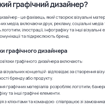
акий графічний дизайнер?
дизайнер - це фахівець, який створює візуальні матер
них медіа, включаючи друк, рекламу, соціальні медіа 
оготипи, ілюстрації, інфографіку та інші візуальні е
омунікації та підкреслюють бренд.
ки графічного дизайнера
ов'язки графічного дизайнера включають:
 візуальних концепцій: відповідає за створення візу
ності бренду або продукту.
ня графічних матеріалів: розробляє логотипи, банер
іку та інші графічні елементи.
ія з клієнтами та командою: співпрацює зі замовник