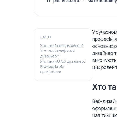
11 травня 2023 р.
Mate academy
У сучасном
ЗМІСТ
професій, 
основних ро
Хто такий веб-дизайнер?
Хто такий графічний
дизайнер та
дизайнер?
виконують 
Хто такий UI/UX дизайнер?
Взаємодія між
цих ролей т
професіями
Хто т
Веб-дизайн
оформлення
над тим, щ