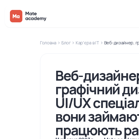
Головна
Блог
Кар'єра в IT
Веб-дизайнер, гр
Веб-дизайне
графічний ди
UI/UX спеціал
вони займают
працюють р