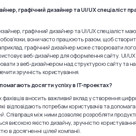
айнер, графічний дизайнер та UI/UX спеціаліст п
изайнер, графічний дизайнер та UI/UX спеціаліст маю
 обов'язки, вони часто працюють разом, щоб створит
априклад, графічний дизайнер може створювати лого
ристовує веб-дизайнер для оформлення сайту. UI/UX
вати з веб-дизайнером над структурою сайту та на
ечити зручність користування.
помагають досягти успіху в IT-проектах?
х фахівців вносить важливий вклад у створення цифр
 які відповідають потребам користувачів та допомаг
ей. Співпраця між ними дозволяє розробляти продукти
ься високою якістю дизайну, зручністю користування
тю в досягненні цілей компанії.