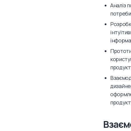
Аналіз п
потреби,
Розробка
інтуїти
інформац
Прототип
користу
продукт
Взаємод
дизайне
оформле
продукт
Взаєм