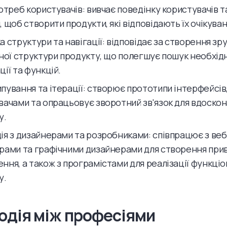
отреб користувачів: вивчає поведінку користувачів та
 щоб створити продукти, які відповідають їх очікува
 структури та навігації: відповідає за створення зру
вної структури продукту, що полегшує пошук необхід
ії та функцій.
ування та ітерації: створює прототипи інтерфейсів, 
вачами та опрацьовує зворотний зв'язок для вдоско
у.
ія з дизайнерами та розробниками: співпрацює з веб
рами та графічними дизайнерами для створення при
ння, а також з програмістами для реалізації функці
у.
одія між професіями