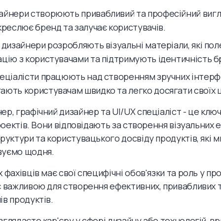
айнери створюють привабливий та професійний вигл
креслює бренд та залучає користувачів.
і дизайнери розробляють візуальні матеріали, які п
ацію з користувачами та підтримують ідентичність б
пеціалісти працюють над створенням зручних інтерфе
ають користувачам швидко та легко досягати своїх ц
ер, графічний дизайнер та UI/UX спеціаліст - це ключ
проектів. Вони відповідають за створення візуальних 
труктури та користувацького досвіду продуктів, які м
вуємо щодня.
 фахівців має свої специфічні обов'язки та роль у прое
є важливою для створення ефективних, привабливих т
ів продуктів.
зглядаєте кар'єру у сфері дизайну або технологій, вр