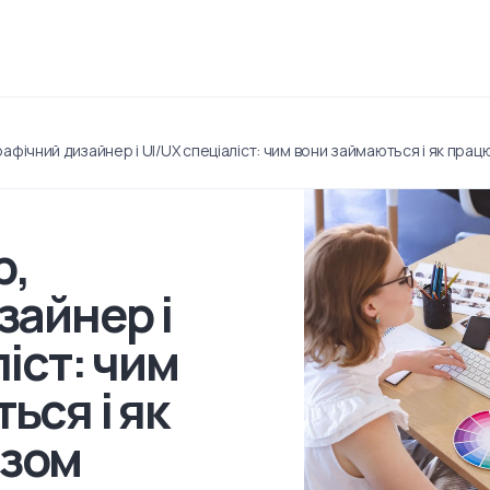
афічний дизайнер і UI/UX спеціаліст: чим вони займаються і як пра
р,
зайнер і
іст: чим
ься і як
азом