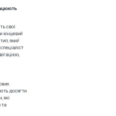
рацюють
ть свої
и кінцевий
тип, який
 спеціаліст
вігацією,
ових
ають досягти
, які
 та