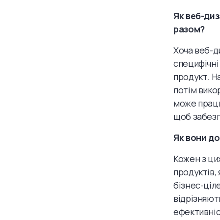
Як веб-диз
разом?
Хоча веб-д
специфічні
продукт. Н
потім вико
може працю
щоб забезп
Як вони до
Кожен з ци
продуктів,
бізнес-ціл
відрізняют
ефективніс