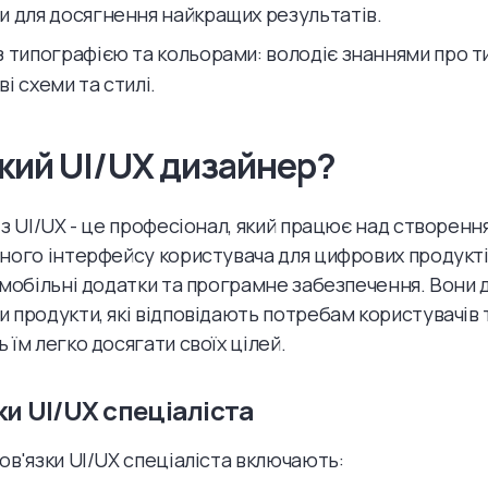
и для досягнення найкращих результатів.
з типографією та кольорами: володіє знаннями про т
і схеми та стилі.
акий UI/UX дизайнер?
 з UI/UX - це професіонал, який працює над створен
ного інтерфейсу користувача для цифрових продуктів
 мобільні додатки та програмне забезпечення. Вони
 продукти, які відповідають потребам користувачів 
 їм легко досягати своїх цілей.
ки UI/UX спеціаліста
ов'язки UI/UX спеціаліста включають: