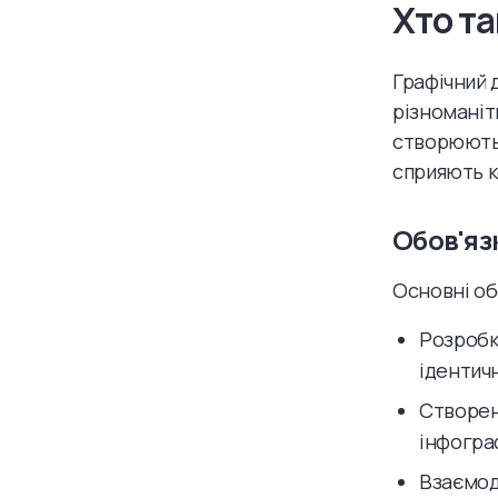
Хто т
Графічний 
різноманіт
створюють л
сприяють к
Обов'яз
Основні об
Розробка
ідентич
Створен
інфограф
Взаємод