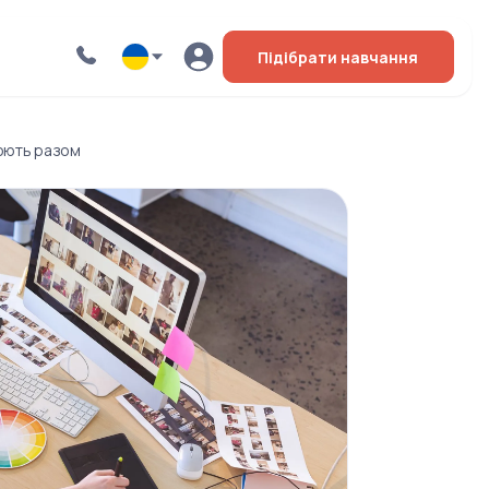
Підібрати навчання
цюють разом