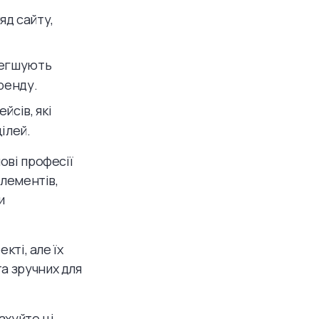
яд сайту,
олегшують
ренду.
йсів, які
ілей.
ові професії
елементів,
и
кті, але їх
а зручних для
ахуйте ці