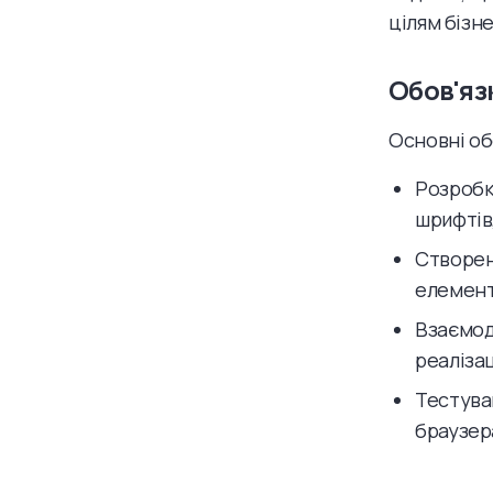
цілям бізне
Обов'яз
Основні об
Розробка
шрифтів,
Створен
елемент
Взаємод
реалізац
Тестуван
браузер