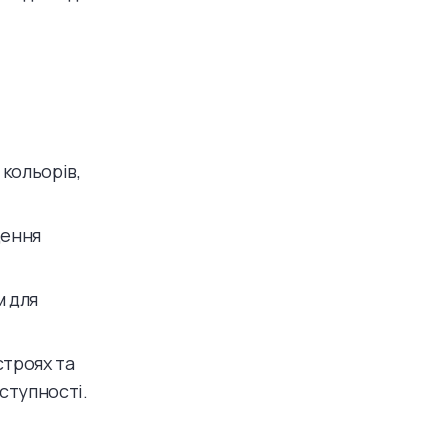
 кольорів,
щення
м для
строях та
ступності.