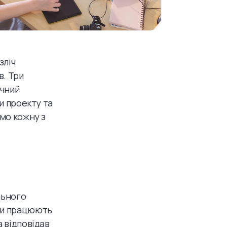
зліч
в. Три
ічний
ти проекту та
емо кожну з
льного
они працюють
а відповідав