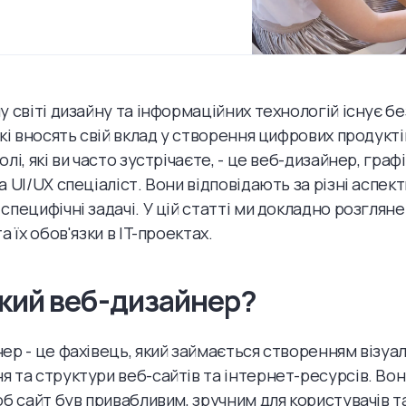
у світі дизайну та інформаційних технологій існує бе
які вносять свій вклад у створення цифрових продукті
лі, які ви часто зустрічаєте, - це веб-дизайнер, граф
 UI/UX спеціаліст. Вони відповідають за різні аспек
специфічні задачі. У цій статті ми докладно розглян
а їх обов'язки в IT-проектах.
акий веб-дизайнер?
ер - це фахівець, який займається створенням візуа
 та структури веб-сайтів та інтернет-ресурсів. В
об сайт був привабливим, зручним для користувачів т