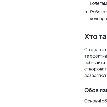
колегам
Робота 
кольоров
Хто т
Спеціаліст
та ефектив
веб-сайти,
створювати
дозволяють
Обов'яз
Основні об