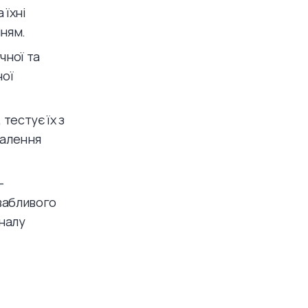
 їхні
нням.
чної та
ної
тестує їх з
налення
-
вабливого
оналу