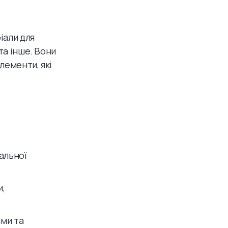
іали для
та інше. Вони
лементи, які
альної
и,
ами та