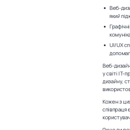
Веб-диз
який під
Графічн
комунік
UI/UX с
допомаг
Веб-дизайн
у світі IT-
дизайну, с
використо
Кожен з цих
співпраця 
користувач
Якщо ви ро