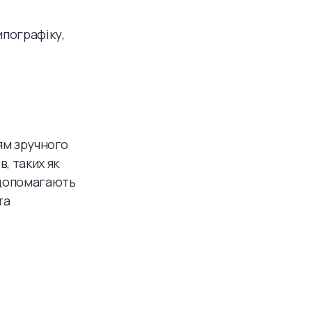
ипографіку,
ням зручного
, таких як
 допомагають
та