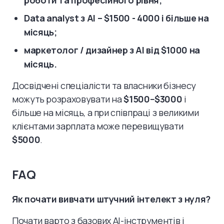
роботи та професійного рівня;
Data analyst з AI – $1500 - 4000 і більше на
місяць;
маркетолог / дизайнер з AI від $1000 на
місяць.
Досвідчені спеціалісти та власники бізнесу
можуть розраховувати на
$1500−$3000
і
більше на місяць, а при співпраці з великими
клієнтами зарплата може перевищувати
$5000
.
FAQ
Як почати вивчати штучний інтелект з нуля?
Почати варто з базових AI-інструментів і