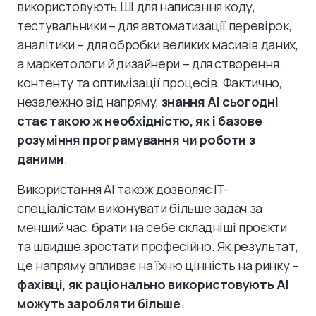
використовують ШІ для написання коду,
тестувальники – для автоматизації перевірок,
аналітики – для обробки великих масивів даних,
а маркетологи й дизайнери – для створення
контенту та оптимізації процесів. Фактично,
незалежно від напряму,
знання AI сьогодні
стає такою ж необхідністю, як і базове
розуміння програмування чи роботи з
даними
.
Використання AI також дозволяє IT-
спеціалістам виконувати більше задач за
менший час, брати на себе складніші проєкти
та швидше зростати професійно. Як результат,
це напряму впливає на їхню цінність на ринку –
фахівці, як раціонально використовують AI
можуть заробляти більше
.