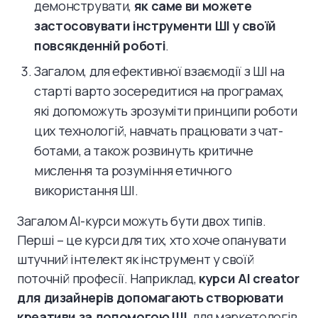
демонструвати,
як саме ви можете
застосовувати інструменти ШІ у своїй
повсякденній роботі
.
Загалом, для ефективної взаємодії з ШІ на
старті варто зосередитися на програмах,
які допоможуть зрозуміти принципи роботи
цих технологій, навчать працювати з чат-
ботами, а також розвинуть критичне
мислення та розуміння етичного
використання ШІ.
Загалом AI-курси можуть бути двох типів.
Перші – це курси для тих, хто хоче опанувати
штучний інтелект як інструмент у своїй
поточній професії. Наприклад,
курси AI creator
для дизайнерів допомагають створювати
креативи за допомогою ШІ
, для маркетологів