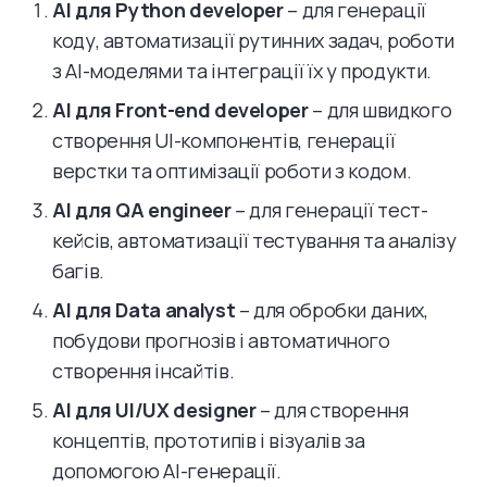
AI для Python developer
– для генерації
коду, автоматизації рутинних задач, роботи
з AI-моделями та інтеграції їх у продукти.
AI для Front-end developer
– для швидкого
створення UI-компонентів, генерації
верстки та оптимізації роботи з кодом.
AI для QA engineer
– для генерації тест-
кейсів, автоматизації тестування та аналізу
багів.
AI для Data analyst
– для обробки даних,
побудови прогнозів і автоматичного
створення інсайтів.
AI для UI/UX designer
– для створення
концептів, прототипів і візуалів за
допомогою AI-генерації.