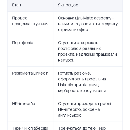
Етап
Як працює
Процес
Основна ціль Mate academy –
працевлаштування
навчити та допомогти студенту
отримати офер.
Портфоліо
Студенти створюють
портфоліо з реальних
проєктів, над якими працювали
на курсі.
Резюме та LinkedIn
Готують резюме,
оформлюють профіль на
LinkedIn при підтримці
кер’єрного консультанта.
HR-інтерв'ю
Студенти проходять пробні
HR-інтерв'ю, зокрема
англійською.
Технічні співбесіди
Тренуються до технічних