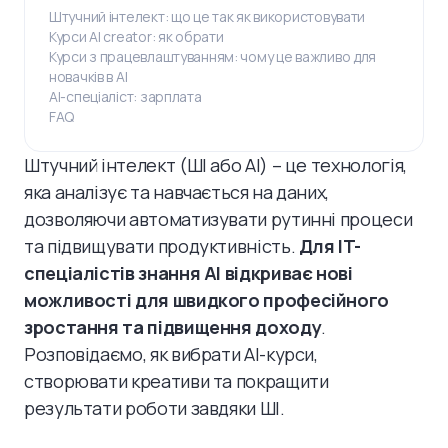
Штучний інтелект: що це так як використовувати
Курси AI creator: як обрати
Курси з працевлаштуванням: чому це важливо для
новачків в AI
AI-спеціаліст: зарплата
FAQ
Штучний інтелект (ШІ або AI) – це технологія,
яка аналізує та навчається на даних,
дозволяючи автоматизувати рутинні процеси
та підвищувати продуктивність.
Для IT-
спеціалістів знання AI відкриває нові
можливості для швидкого професійного
зростання та підвищення доходу
.
Розповідаємо, як вибрати AI-курси,
створювати креативи та покращити
результати роботи завдяки ШІ.