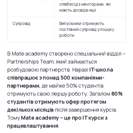
співбесід з менторами, які
мають досвід в ніші.
Супровід
Випускники отримують
постійний супровід у пошуку
роботи.
В Mate academy створено спеціальний відділ –
Partnerships Team, який займається
розбудовою партнерств. Наразі
IT-школа
співпрацює з понад 500 компаніями-
партнерами
, де майже 50% студентів
отримують свою першу роботу. Загалом
80%
студентів отримують офер протягом
декількох місяців
після завершення курсів.
Тому
Mate academy – це про IT курси з
працевлаштування
.