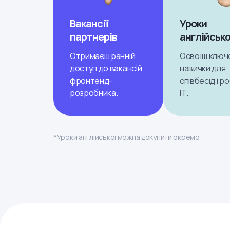
Вакансії
Уроки
партнерів
англійсько
Отримаєш ранній
Освоїш ключ
доступ до вакансій
навички для
фронтенд-
співбесід і р
розробника.
ІТ.
*Уроки англійської можна докупити окремо