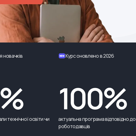
я новачків
Курс оновлено в 2026
0%
100%
ли технічної освіти чи
актуальна програма відповідно до
роботодавців