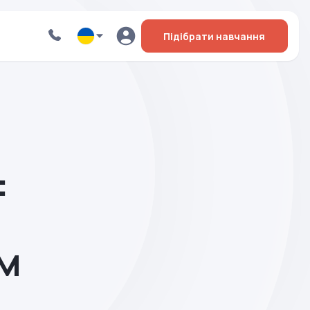
Підібрати навчання
:
м