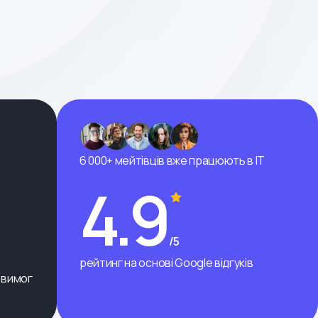
6 000+ мейтівців вже працюють в ІТ
4.9
/5
рейтинг на основі Google відгуків
 вимог