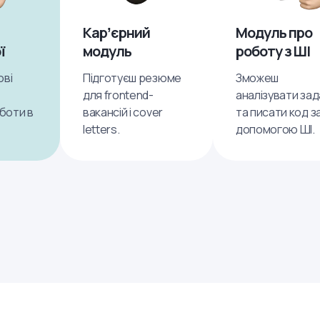
Карʼєрний
Модуль про
ї
модуль
роботу з ШІ
ові
Підготуєш резюме
Зможеш
для frontend-
аналізувати зад
оботи в
вакансій і cover
та писати код з
letters.
допомогою ШІ.