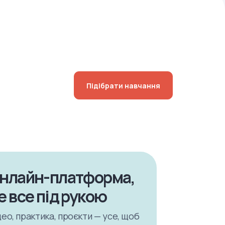
Підібрати навчання
нлайн-платформа,
е все під рукою
део, практика, проєкти — усе, щоб