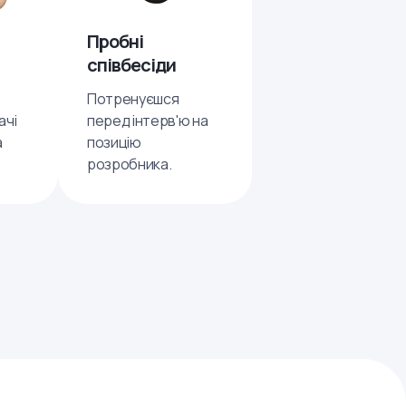
Пробні
співбесіди
Потренуєшся
ачі
перед інтерв'ю на
а
позицію
розробника.