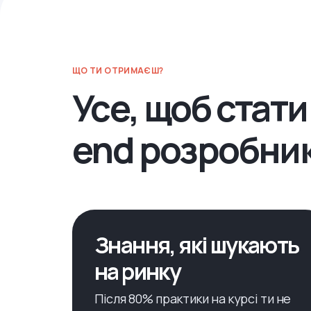
ЩО ТИ ОТРИМАЄШ?
Усе, щоб стати
end розробни
Знання, які шукають
на ринку
Після 80% практики на курсі ти не