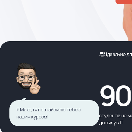
Ідеально дл
9
Я Макс, і я познайомлю тебе з
студентів не ма
нашим курсом!
досвіду в ІТ