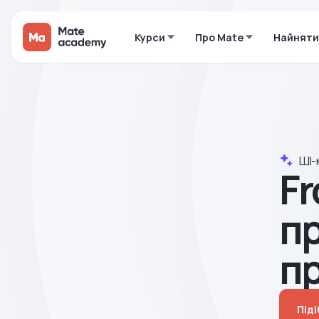
Курси
Про Mate
Найняти
ШІ-
Fr
пр
п
Під