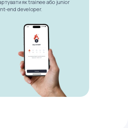
артувати як trainee або junior
ont-end developer.