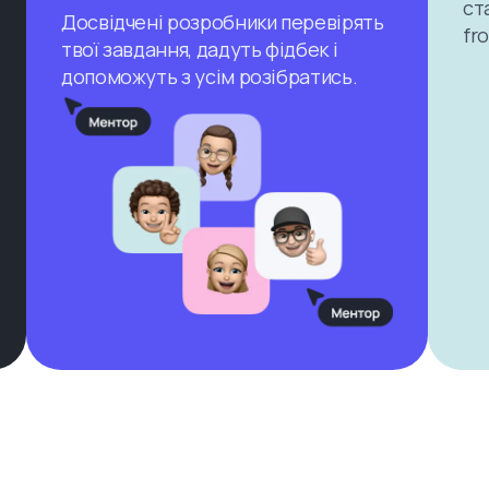
ст
Досвідчені розробники перевірять
fr
твої завдання, дадуть фідбек і
допоможуть з усім розібратись.