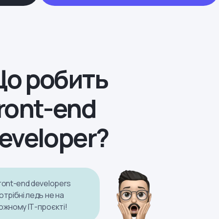
о робить
ront-end
eveloper?
ront-end developers
отрібні ледь не на
ожному IТ-проєкті!