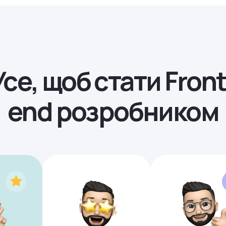
Усе, щоб стати Front
end розробником