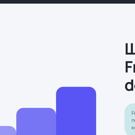
Щ
F
d
F
п
к