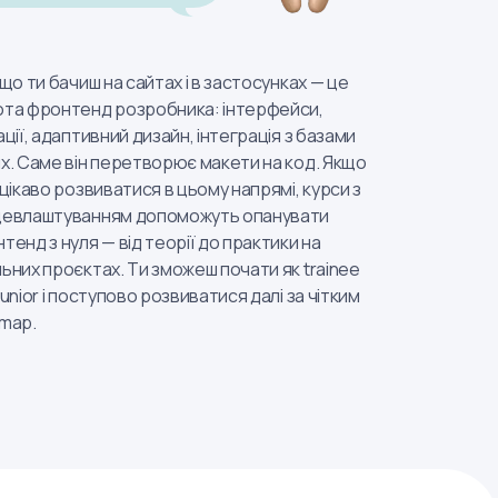
 що ти бачиш на сайтах і в застосунках — це
та фронтенд розробника: інтерфейси,
ації, адаптивний дизайн, інтеграція з базами
х. Саме він перетворює макети на код. Якщо
 цікаво розвиватися в цьому напрямі, курси з
цевлаштуванням допоможуть опанувати
тенд з нуля — від теорії до практики на
ьних проєктах. Ти зможеш почати як trainee
junior і поступово розвиватися далі за чітким
map.