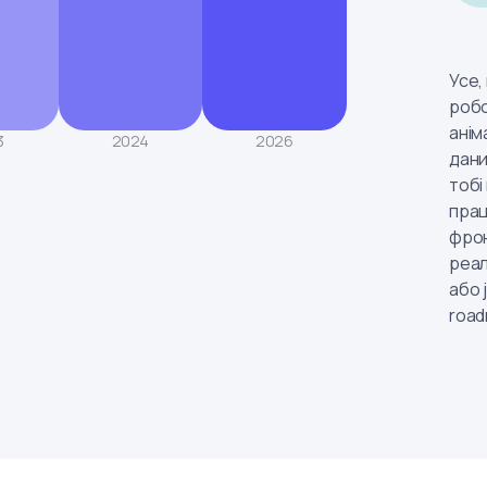
Усе,
робо
анім
3
2024
2026
дани
тобі
пра
фрон
реал
або 
road