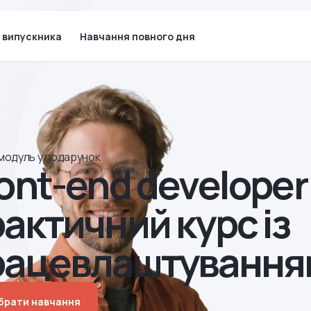
 випускника
Навчання повного дня
модуль у подарунок
ont-end developer
актичний курс із
рацевлаштування
ібрати навчання