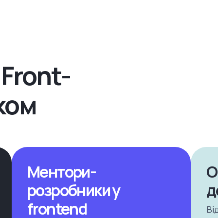
 Front-
ком
Ментори-
О
розробники у
д
frontend
Ві