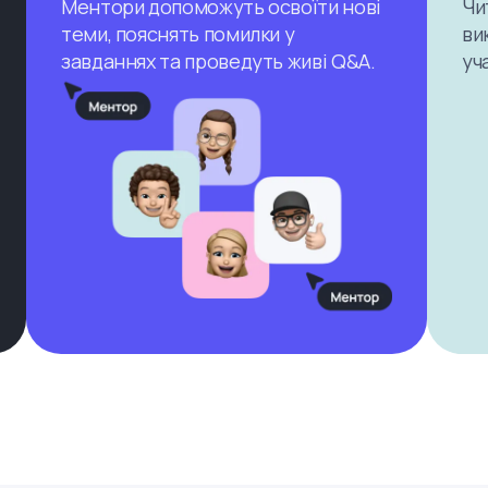
Ментори допоможуть освоїти нові
Чи
теми, пояснять помилки у
ви
завданнях та проведуть живі Q&A.
уч