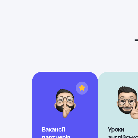
Вакансії
Уроки
партнерів
англійсько