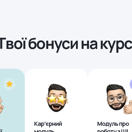
Твої бонуси на курс
Карʼєрний
Модуль про
ї
модуль
роботу з ШІ