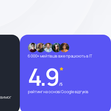
6 000+ мейтівців вже працюють в ІТ
4.9
/5
рейтинг на основі Google відгуків
 вимог