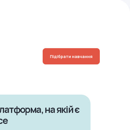
Підібрати навчання
латформа, на якій є
се