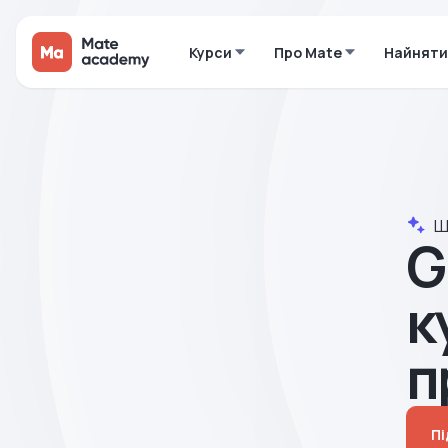
Курси
Про Mate
Найняти
Ш
G
к
п
Пі