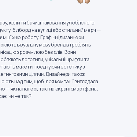
зу, коли ти бачиш паковання улюбленого
укту, білборд на вулиці або стильний мерч —
ачиш їхню роботу. Графічні дизайнери
рюють візуальну мову брендів і роблять
нікацію зрозумілою без слів. Вони
обляють логотипи, унікальні шрифти та
тають макети, поєднуючи естетику з
етинговими цілями. Дизайнери також
юють над тим, щоб ідея компанії виглядала
сно — як на папері, так і на екрані смартфона.
ає, чи не так?