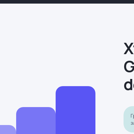
Х
G
d
Г
з