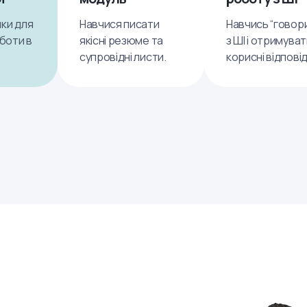
ки для
Навчися писати
Навчись “говор
оботи в
якісні резюме та
з ШІ і отримува
супровідні листи.
корисні відповід