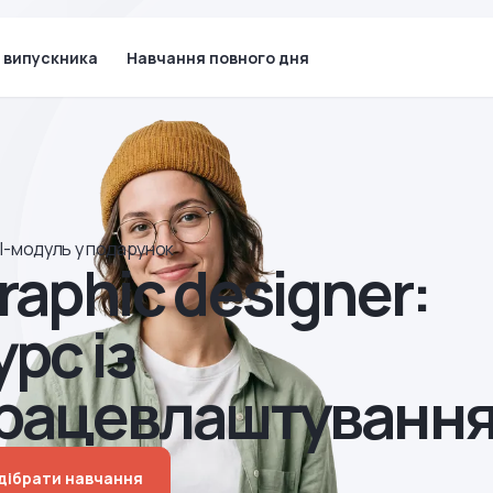
 випускника
Навчання повного дня
І-модуль у подарунок
raphic designer:
урс із
рацевлаштуванн
дібрати навчання