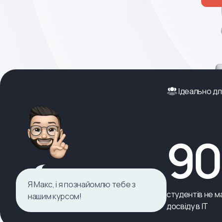
Ідеально дл
9
Я Макс, і я познайомлю тебе з
студентів не ма
нашим курсом!
досвіду в ІТ