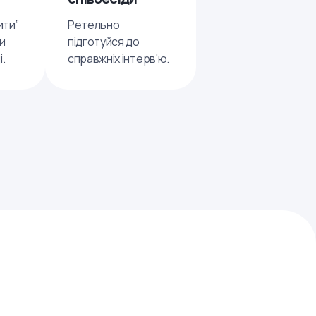
ити”
Ретельно
ти
підготуйся до
і.
справжніх інтерв'ю.