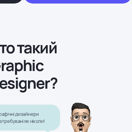
то такий
raphic
esigner?
рафічні дизайнери
атребувані як ніколи!