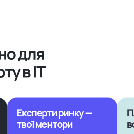
бно для
ту в IT
Експерти ринку —
П
твої ментори
в