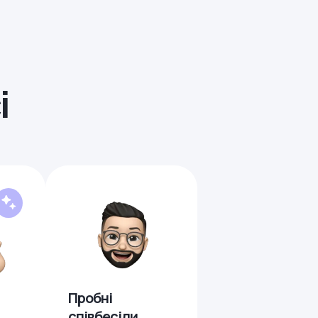
і
Пробні
співбесіди