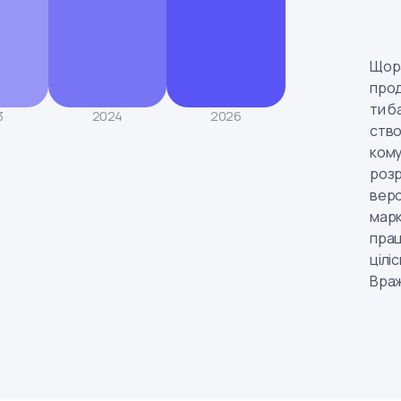
Щора
прод
ти б
3
2024
2026
ство
кому
розр
верс
марк
прац
цілі
Враж