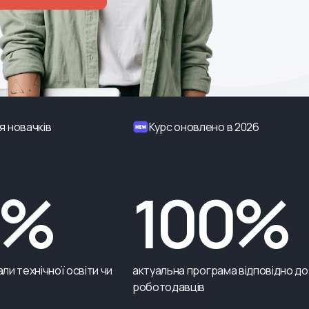
я новачків
Курс оновлено в 2026
0%
100%
ли технічної освіти чи
актуальна програма відповідно до
роботодавців