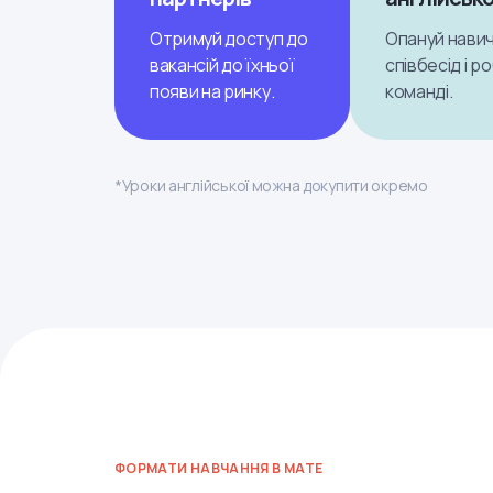
Отримуй доступ до
Опануй навич
вакансій до їхньої
співбесід і р
появи на ринку.
команді.
*Уроки англійської можна докупити окремо
ФОРМАТИ НАВЧАННЯ В MATE