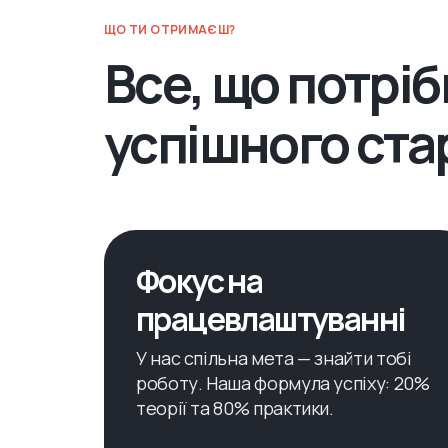
ЩО ТИ ОТРИМАЄШ?
Все, що потрі
успішного стар
Фокус на
працевлаштуванні
У нас спільна мета — знайти тобі
роботу. Наша формула успіху: 20%
теорії та 80% практики.