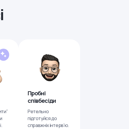
і
Пробні
співбесіди
ити”
Ретельно
ти
підготуйся до
і.
справжніх інтерв'ю.