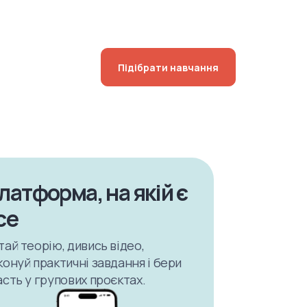
Підібрати навчання
латформа, на якій є
се
тай теорію, дивись відео,
конуй практичні завдання і бери
асть у групових проєктах.