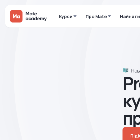
Курси
Про Mate
Найняти
Нов
Pr
ку
п
Під