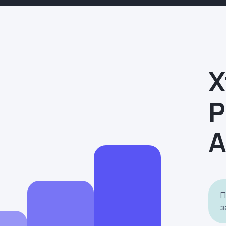
Х
P
A
П
з