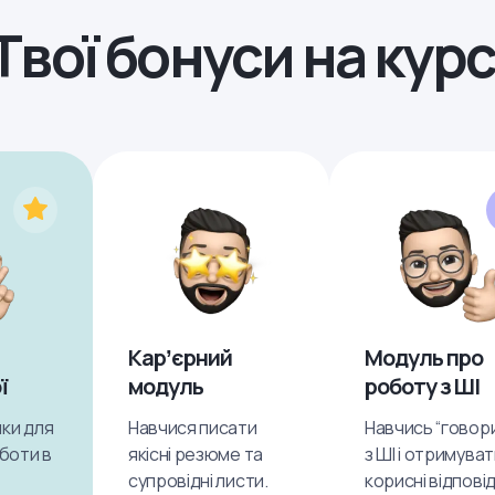
Твої бонуси на курс
Карʼєрний
Модуль про
ї
модуль
роботу з ШІ
ки для
Навчися писати
Навчись “говор
оботи в
якісні резюме та
з ШІ і отримува
супровідні листи.
корисні відповід