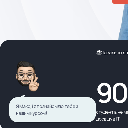
Ідеально дл
9
Я Макс, і я познайомлю тебе з
студентів не ма
нашим курсом!
досвіду в ІТ