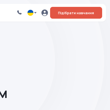
Підібрати навчання
м