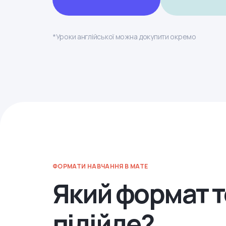
*Уроки англійської можна докупити окремо
ФОРМАТИ НАВЧАННЯ В MATE
Який формат т
підійде?