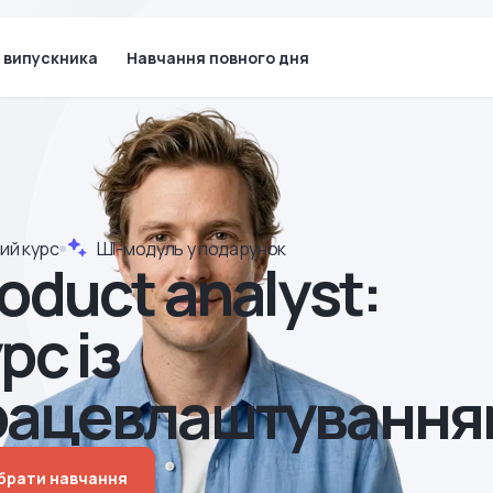
 випускника
Навчання повного дня
ий курс
ШІ-модуль у подарунок
oduct analyst:
рс із
рацевлаштування
ібрати навчання