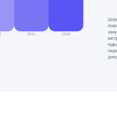
Щора
пово
зану
3
2024
2026
метр
підк
пере
допо