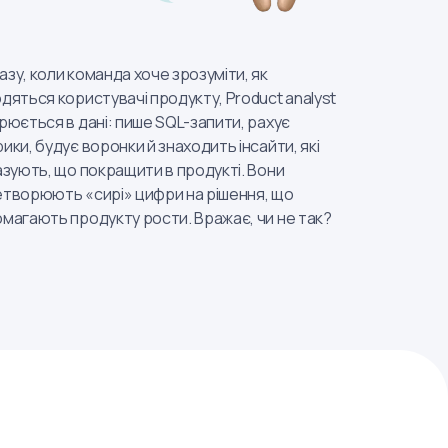
зу, коли команда хоче зрозуміти, як
дяться користувачі продукту, Product analyst
рюється в дані: пише SQL-запити, рахує
ики, будує воронки й знаходить інсайти, які
азують, що покращити в продукті. Вони
творюють «сирі» цифри на рішення, що
магають продукту рости. Вражає, чи не так?