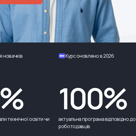
я новачків
Курс оновлено в 2026
0%
100%
ли технічної освіти чи
актуальна програма відповідно до
роботодавців