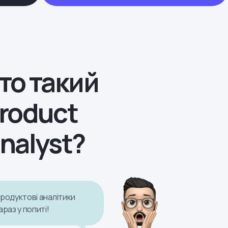
то такий
roduct
nalyst?
родуктові аналітики
араз у попиті!