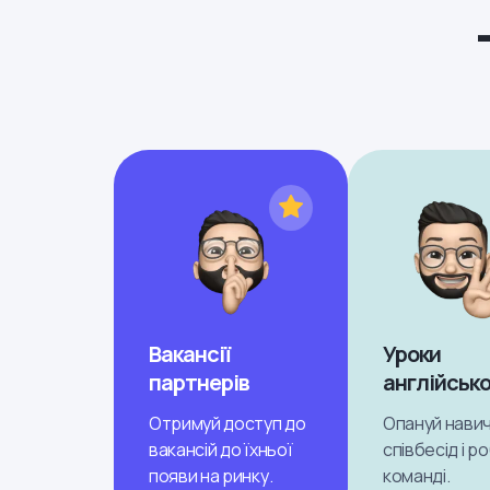
Вакансії
Уроки
партнерів
англійсько
Отримуй доступ до
Опануй навич
вакансій до їхньої
співбесід і р
появи на ринку.
команді.