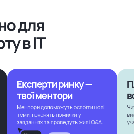
бно для
ту в IT
Експерти ринку —
П
твої ментори
в
Ментори допоможуть освоїти нові
Чи
теми, пояснять помилки у
ви
завданнях та проведуть живі Q&A.
уч