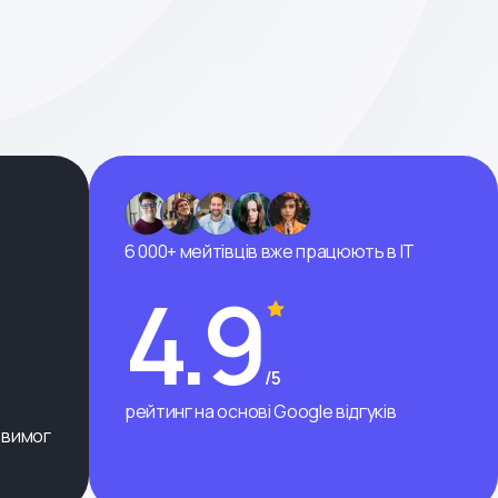
6 000+ мейтівців вже працюють в ІТ
4.9
/5
рейтинг на основі Google відгуків
 вимог