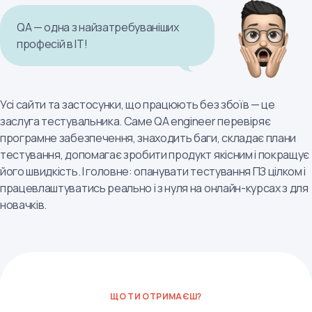
QA — одна з найзатребуваніших
професій в IT!
Усі сайти та застосунки, що працюють без збоїв — це
заслуга тестувальника. Саме QA engineer перевіряє
програмне забезпечення, знаходить баги, складає плани
тестування, допомагає зробити продукт якісним і покращує
його швидкість. І головне: опанувати тестування ПЗ цілком і
працевлаштуватись реально і з нуля на онлайн-курсах з для
новачків.
ЩО ТИ ОТРИМАЄШ?