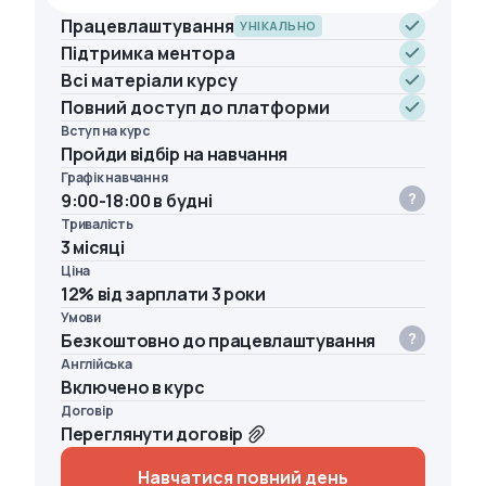
Працевлаштування
УНІКАЛЬНО
Підтримка ментора
Всі матеріали курсу
Повний доступ до платформи
Вступ на курс
Пройди відбір на навчання
Графік навчання
9:00-18:00 в будні
Тривалість
3 місяці
Ціна
12% від зарплати 3 роки
Умови
Безкоштовно до працевлаштування
Англійська
Включено в курс
Договір
Переглянути договір
Навчатися повний день