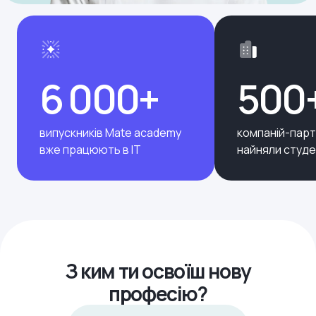
6 000+
500
випускників Mate academy
компаній-парт
вже працюють в ІТ
найняли студе
З ким ти освоїш нову
професію?