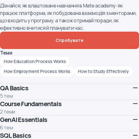
Дізнайся, як влаштоване навчання в Mate academy: як
працює платформа, як побудована взаємодія з менторами,
що входить у програму, а також отримай поради, як
ефективно вчитися й планувати час.
Спробувати
Теми
How Education Process Works
How Employment Process Works
How to Study Effectively
QA Basics
5 тем
Course Fundamentals
Знайомимось з професією QA інженера. Знаходимо перші
баги.
2 теми
Теми
GenAI Essentials
Ми хочемо, підготувати тебе до наступних, більш складних
модулів курсу. Ознайомлення з теорією та виконання
Why Do We Need Testing?
SDLC and Requirements
6 тем
наведених нижче завдань підвищить вашу продуктивність
SQL Basics
Навчися використовувати GenAI ефективно та
Testing
Bug Report
Summary