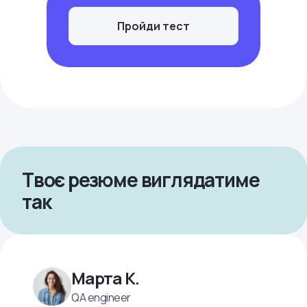
Пройди тест
Твоє резюме виглядатиме
так
Марта К.
QA engineer