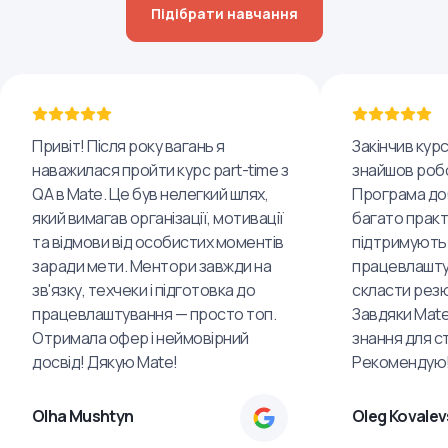
Підібрати навчання
Привіт! Після року вагань я
Закінчив курс
наважилася пройти курс part-time з
знайшов робо
QA в Mate. Це був нелегкий шлях,
Програма до
який вимагав організації, мотивації
багато практ
та відмови від особистих моментів
підтримують
заради мети. Ментори завжди на
працевлашту
зв'язку, техчеки і підготовка до
скласти резю
працевлаштування — просто топ.
Завдяки Mate
Отримала офер і неймовірний
знання для ст
досвід! Дякую Mate!
Рекомендую
Olha Mushtyn
Oleg Kovalev