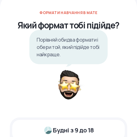
ФОРМАТИ НАВЧАННЯ В MATE
Який формат тобі підійде?
Порівняй обидва формати і
обери той, який підійде тобі
найкраще.
Будні з 9 до 18