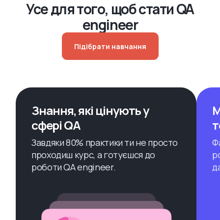
Усе для того, щоб стати QA
engineer
Підібрати навчання
Знання, які цінують у
М
сфері QA
т
Завдяки 80% практики ти не просто
Ф
проходиш курс, а готуєшся до
р
роботи QA engineer.
д