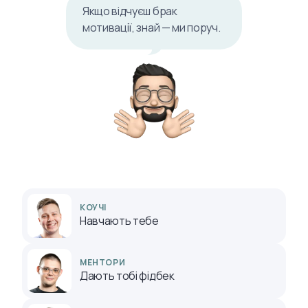
Якщо відчуєш брак
мотивації, знай — ми поруч.
КОУЧІ
Навчають тебе
МЕНТОРИ
Дають тобі фідбек