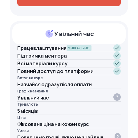
У вільний час
Працевлаштування
УНІКАЛЬНО
Підтримка ментора
Всі матеріали курсу
Повний доступ до платформи
Вступ на курс
Навчайся одразу після оплати
Графік навчання
У вільний час
Тривалість
5 місяців
Ціна
Фіксована ціна на кожен курс
Умови
Повернемо гроші, якщо не знайдеш