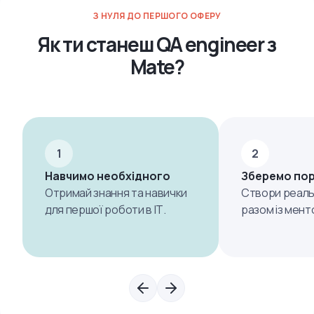
З НУЛЯ ДО ПЕРШОГО ОФЕРУ
Як ти станеш QA engineer з
Mate?
1
2
Навчимо необхідного
Зберемо по
Отримай знання та навички
Створи реаль
для першої роботи в ІТ.
разом із мент