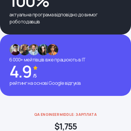
100%
актуальна програма відповідно до вимог
роботодавців
6 000+ мейтівців вже працюють в ІТ
4.9
/5
рейтинг на основі Google відгуків
QA ENGINEER MIDDLE: ЗАРПЛАТА
$1,755