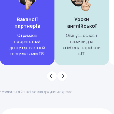
Вакансії
Уроки
партнерів
англійської
Отримаєш
Опануєш основні
пріоритетний
навички для
доступ до вакансій
співбесід та роботи
тестувальника ПЗ.
в IT.
*Уроки англійської можна докупити окремо