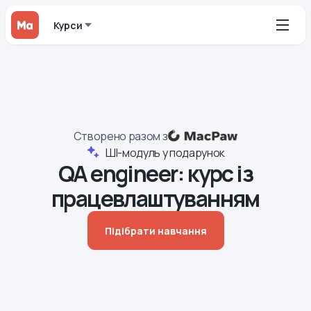
Курси
Створено разом з
ШІ-модуль у подарунок
QA engineer: курс із
працевлаштуванням
Підібрати навчання