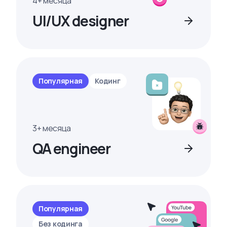
4+ месяца
UI/UX designer
Популярная
Кодинг
3+ месяца
QA engineer
Популярная
Без кодинга