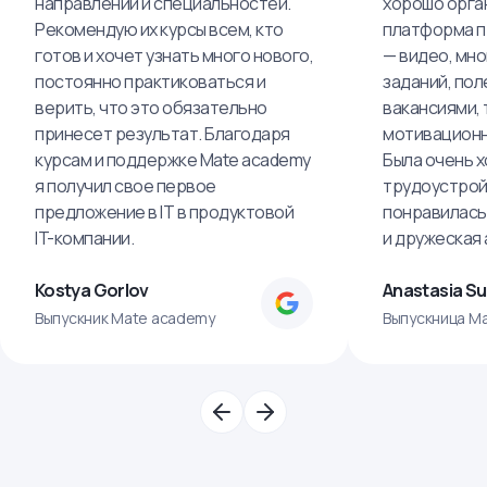
направлений и специальностей.
хорошо орга
Рекомендую их курсы всем, кто
платформа п
готов и хочет узнать много нового,
— видео, мно
постоянно практиковаться и
заданий, пол
верить, что это обязательно
вакансиями, 
принесет результат. Благодаря
мотивационн
курсам и поддержке Mate academy
Была очень х
я получил свое первое
трудоустрой
предложение в IT в продуктовой
понравилась
IT-компании.
и дружеская
Kostya Gorlov
Anastasia S
Выпускник Mate academy
Выпускница M