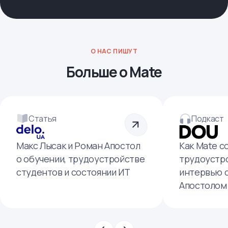
О НАС ПИШУТ
Больше о Mate
Статья
Подкаст
Макс Лысак и Роман Апостол
Как Mate с
о обучении, трудоустройстве
трудоустро
студентов и состоянии ИТ
интервью 
Апостолом