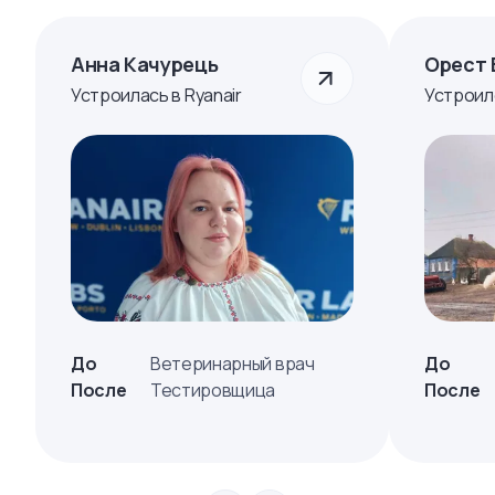
Анна Качурець
Орест 
Устроилась в Ryanair
Устроил
До
Ветеринарный врач
До
После
Тестировщица
После