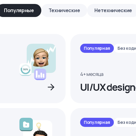
Популярные
Технические
Нетехнические
Популярная
Без код
4+ месяца
UI/UX design
Популярная
Без код