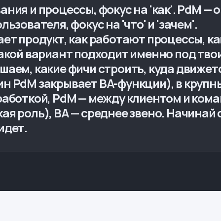
ния и процессы, фокус на 'как'. PdM —
ьзователя, фокус на 'что' и 'зачем'.
ет продукт, как работают процессы, ка
какой вариант подходит именно под тво
шаем, какие фичи строить, куда движетс
н PdM закрывает BA-функции), в крупн
работкой, PdM — между клиентом и ком
ая роль), BA — среднее звено. Начинай 
идет.