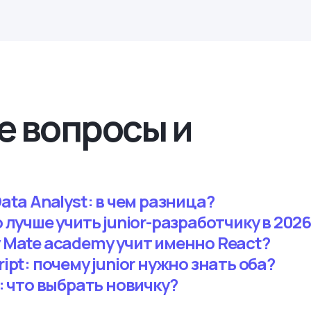
е вопросы и
Data Analyst: в чем разница?
о лучше учить junior-разработчику в 202
у Mate academy учит именно React?
ript: почему junior нужно знать оба?
k: что выбрать новичку?