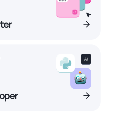
ter
oper