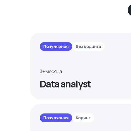
Популярная
Без кодинга
3+ месяца
Data analyst
Популярная
Кодинг