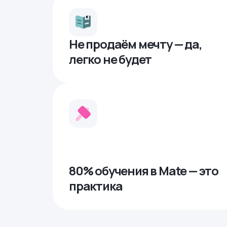
Не продаём мечту — да,
легко не будет
80% обучения в Mate — это
практика