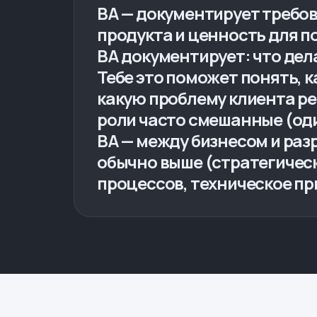
BA — документирует требова
продукта и ценность для пол
BA документирует: что дела
Тебе это поможет понять, 
какую проблему клиента ре
роли часто смешанные (оди
BA — между бизнесом и раз
обычно выше (стратегическ
процессов, техническое пр