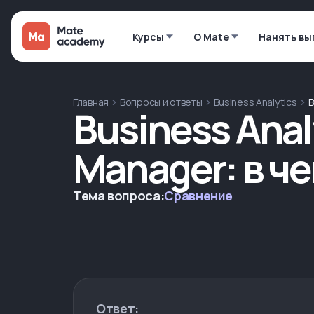
Курсы
О Mate
Нанять вы
Главная
Вопросы и ответы
Business Analytics
B
Business Anal
Manager: в ч
Тема вопроса:
Сравнение
Ответ: