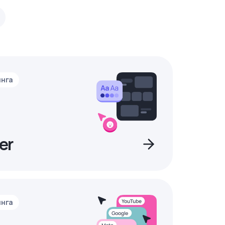
инга
er
инга