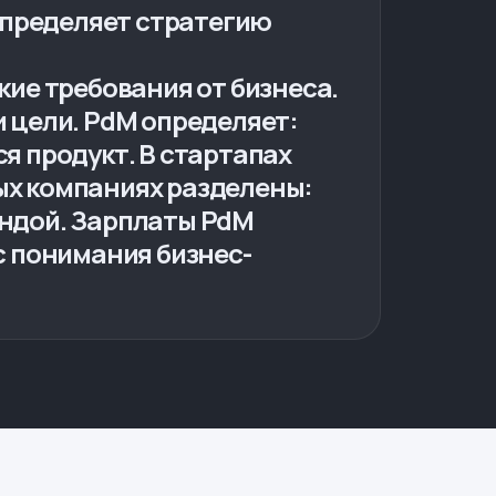
 определяет стратегию
кие требования от бизнеса.
и цели. PdM определяет:
я продукт. В стартапах
ых компаниях разделены:
андой. Зарплаты PdM
с понимания бизнес-