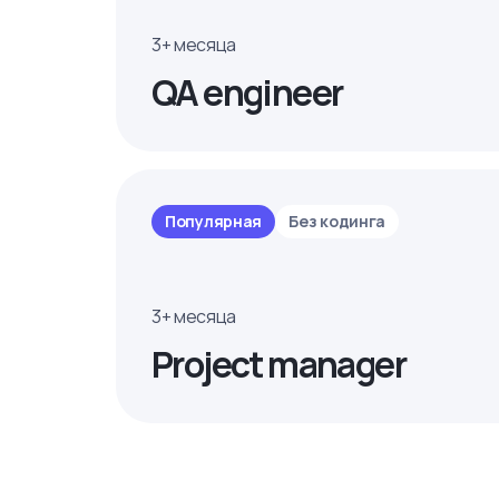
3+ месяца
QA engineer
Популярная
Без кодинга
3+ месяца
Project manager