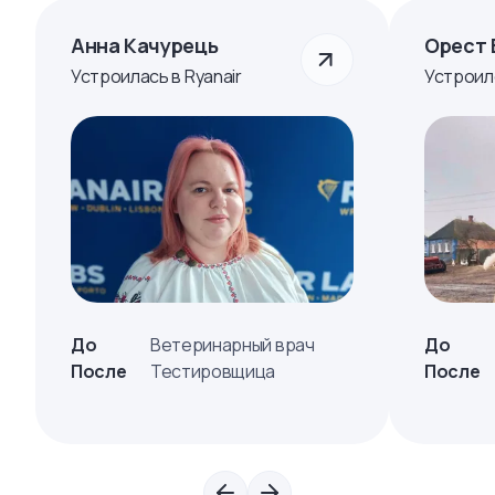
Анна Качурець
Орест 
Устроилась в Ryanair
Устроил
До
Ветеринарный врач
До
После
Тестировщица
После