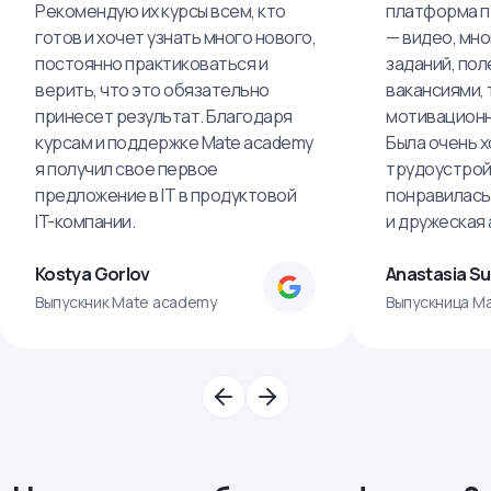
Рекомендую их курсы всем, кто
платформа п
готов и хочет узнать много нового,
— видео, мно
постоянно практиковаться и
заданий, пол
верить, что это обязательно
вакансиями, 
принесет результат. Благодаря
мотивационн
курсам и поддержке Mate academy
Была очень х
я получил свое первое
трудоустрой
предложение в IT в продуктовой
понравилась
IT-компании.
и дружеская
Kostya Gorlov
Anastasia S
Выпускник Mate academy
Выпускница M