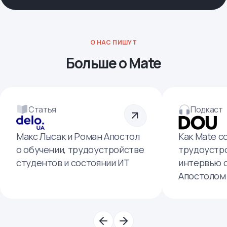
О НАС ПИШУТ
Больше о Mate
Статья
Подкаст
Макс Лысак и Роман Апостол
Как Mate с
о обучении, трудоустройстве
трудоустро
студентов и состоянии ИТ
интервью 
Апостолом