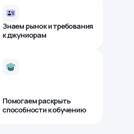
Знаем рынок и требования
к джуниорам
Помогаем раскрыть
способности к обучению