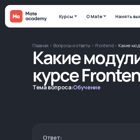
Курсы
О Mate
Нанять вы
Главная
Вопросы и ответы
Frontend
Какие мод
Какие модул
курсе Fronte
Тема вопроса:
Обучение
Ответ: