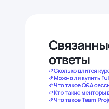
Связанны
ответы
Сколько длится курс
Можно ли купить Ful
Что такое Q&A сесс
Кто такие менторы 
Что такое Team Proj