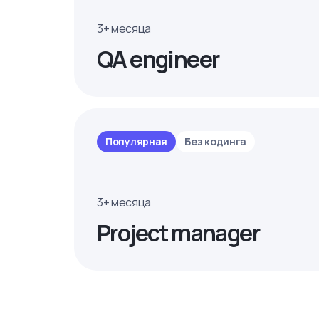
3+ месяца
QA engineer
Популярная
Без кодинга
3+ месяца
Project manager