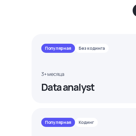
Популярная
Без кодинга
3+ месяца
Data analyst
Популярная
Кодинг