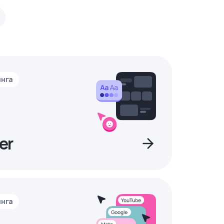
инга
er
инга