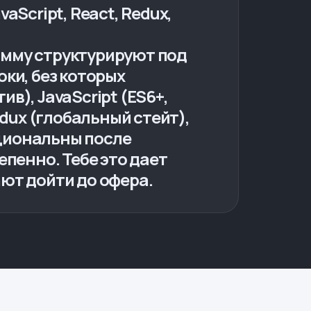
Script, React, Redux,
рамму структурируют под
ки, без которых
ив), JavaScript (ES6+,
dux (глобальный стейт),
пциональны после
пенно. Тебе это дает
ают дойти до офера.