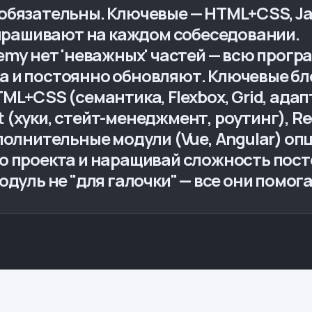
обязательны. Ключевые — HTML+CSS, Java
 спрашивают на каждом собеседовании.
demy нет 'неважных' частей — всю прог
 и постоянно обновляют. Ключевые бло
L+CSS (семантика, Flexbox, Grid, адапт
 (хуки, стейт-менеджмент, роутинг), Re
ополнительные модули (Vue, Angular) о
о проекта и наращивай сложность посте
одуль не "для галочки" — все они помог