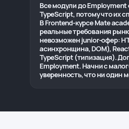
Все модули до Employment 
TypeScript, потому что их
В Frontend-курсе Mate aca
реальные требования рынка
невозможен junior-офер: HTM
асинхронщина, DOM), React
TypeScript (типизация). Д
Employment. Начни с малог
уверенность, что ни один м