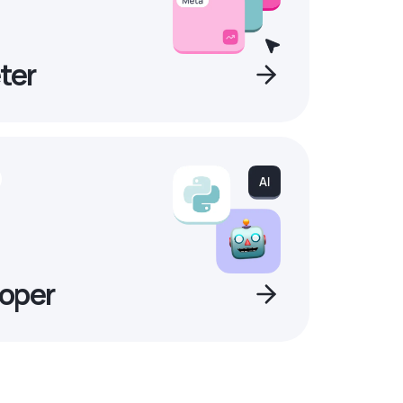
ter
oper