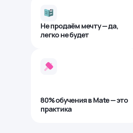
Не продаём мечту — да,
легко не будет
80% обучения в Mate — это
практика