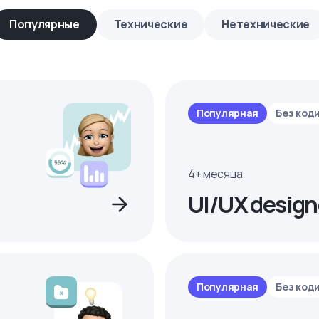
Популярные
Технические
Нетехнические
Популярная
Без код
4+ месяца
UI/UX design
Популярная
Без код