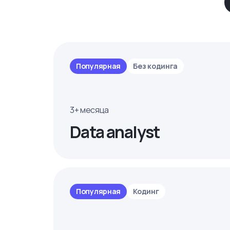
Популярная
Без кодинга
3+ месяца
Data analyst
Популярная
Кодинг