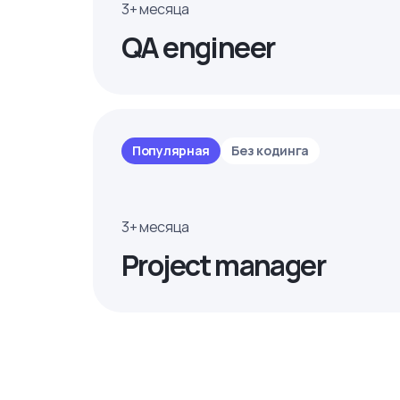
3+ месяца
QA engineer
Популярная
Без кодинга
3+ месяца
Project manager