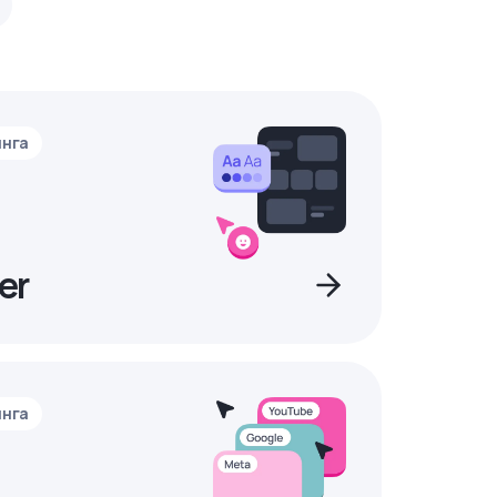
инга
er
инга