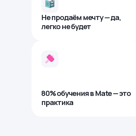
Не продаём мечту — да,
легко не будет
80% обучения в Mate — это
практика