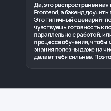
Да, это распространенная 
Frontend, а бэкенд доучить
Это типичный сценарий: по
чувствуешь готовность к по
параллельно с работой, ил
процессе обучения, чтобы 
знания полезны даже на чи
делает тебя сильнее. Поэто