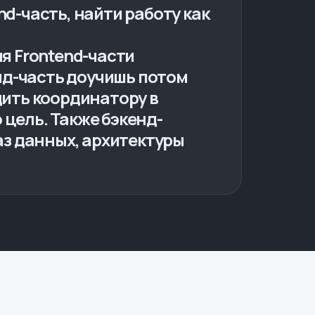
d-часть, найти работу как
я Frontend-части
енд-часть доучишь потом
щить координатору в
цель. Также бэкенд-
аз данных, архитектуры