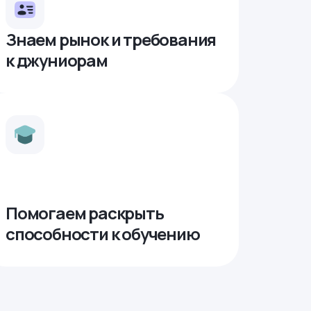
Знаем рынок и требования
к джуниорам
Помогаем раскрыть
способности к обучению