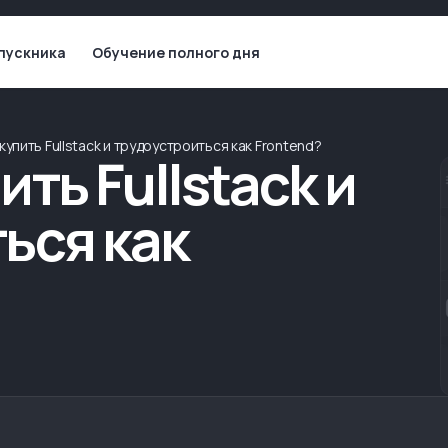
пускника
Обучение полного дня
упить Fullstack и трудоустроиться как Frontend?
ть Fullstack и
ься как