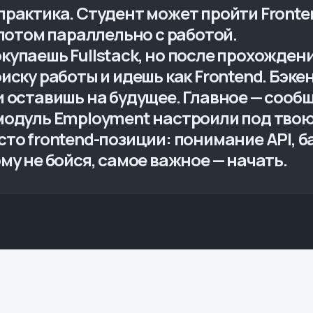
практика. Студент может пройти Fronten
 потом параллельно с работой.
купаешь Fullstack, но после прохождени
иску работы и идешь как Frontend. Бэк
и оставишь на будущее. Главное — сооб
модуль Employment настроили под твою 
сто frontend-позиции: понимание API, б
му не бойся, самое важное — начать.