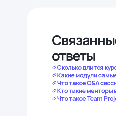
Связанны
ответы
Сколько длится курс
Какие модули самые
Что такое Q&A сесс
Кто такие менторы 
Что такое Team Proj