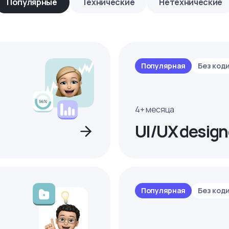
Популярные
Технические
Нетехнические
Популярная
Без код
4+ месяца
UI/UX design
Популярная
Без код