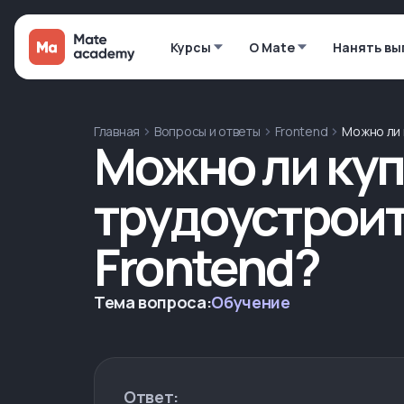
Курсы
О Mate
Нанять вы
Главная
Вопросы и ответы
Frontend
Можно ли к
Можно ли купи
трудоустроит
Frontend?
Тема вопроса:
Обучение
Ответ: