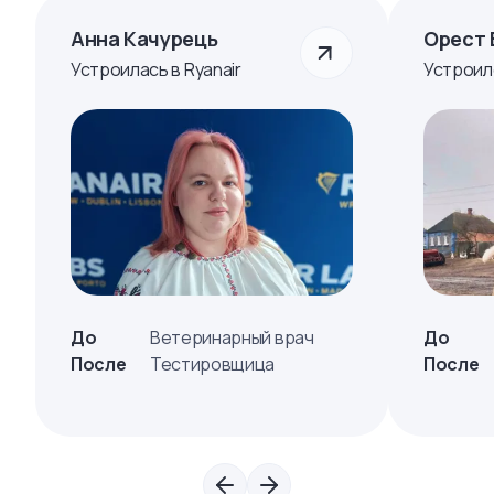
Анна Качурець
Орест 
Устроилась в Ryanair
Устроил
До
Ветеринарный врач
До
После
Тестировщица
После