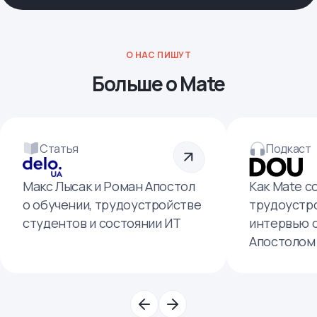
О НАС ПИШУТ
Больше о Mate
Статья
Подкаст
Макс Лысак и Роман Апостол
Как Mate с
о обучении, трудоустройстве
трудоустро
студентов и состоянии ИТ
интервью 
Апостолом