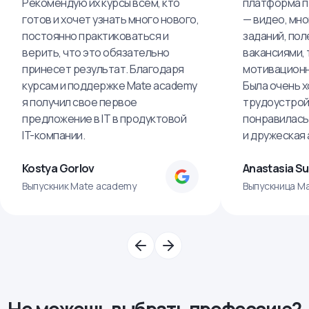
Рекомендую их курсы всем, кто
платформа п
готов и хочет узнать много нового,
— видео, мно
постоянно практиковаться и
заданий, пол
верить, что это обязательно
вакансиями, 
принесет результат. Благодаря
мотивационн
курсам и поддержке Mate academy
Была очень х
я получил свое первое
трудоустрой
предложение в IT в продуктовой
понравилась
IT-компании.
и дружеская
Kostya Gorlov
Anastasia S
Выпускник Mate academy
Выпускница M