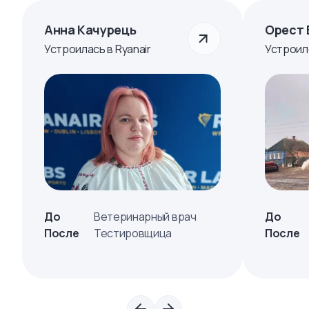
Анна Качурець
Орест 
Устроилась в Ryanair
Устроил
До
Ветеринарный врач
До
После
Тестировщица
После