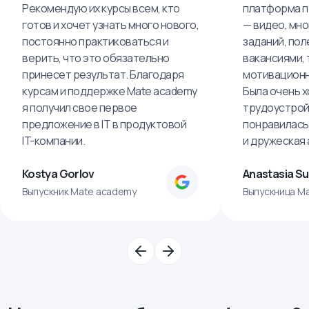
Рекомендую их курсы всем, кто
платформа п
готов и хочет узнать много нового,
— видео, мно
постоянно практиковаться и
заданий, пол
верить, что это обязательно
вакансиями, 
принесет результат. Благодаря
мотивационн
курсам и поддержке Mate academy
Была очень х
я получил свое первое
трудоустрой
предложение в IT в продуктовой
понравилась
IT-компании.
и дружеская
Kostya Gorlov
Anastasia S
Выпускник Mate academy
Выпускница M