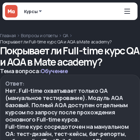
Курсы
Главная
Вопросы и ответы
QA
Покрывает ли Full-time курс QA и AQA в Mate academy?
Покрывает ли Full-time курс QA
и AQA в Mate academy?
Тема вопроса:
Обучение
Ответ:
Нет. Full-time охватывает только QA
(мануальное тестирование). Модуль AQA
базовый. Полный AQA доступен отдельным
курсом по запросу после прохождения
основного Full-time курса.
Full-time курс сосредоточен на мануальном
QA: тест-дизайн, тест-кейсы, баг-репорты,