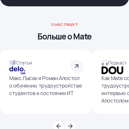
О НАС ПИШУТ
Больше о Mate
Статья
Подкаст
Макс Лысак и Роман Апостол
Как Mate с
о обучении, трудоустройстве
трудоустро
студентов и состоянии ИТ
интервью 
Апостолом