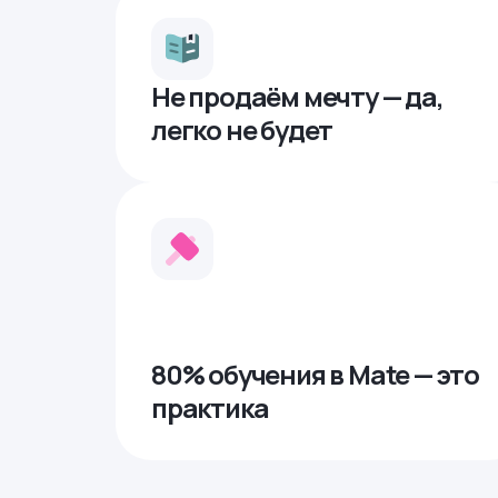
Не продаём мечту — да,
легко не будет
80% обучения в Mate — это
практика