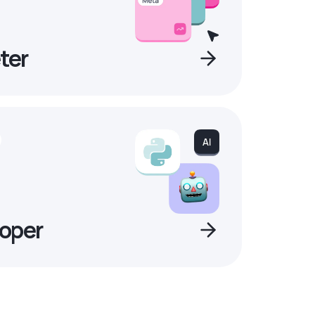
ter
oper