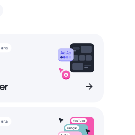
инга
er
инга