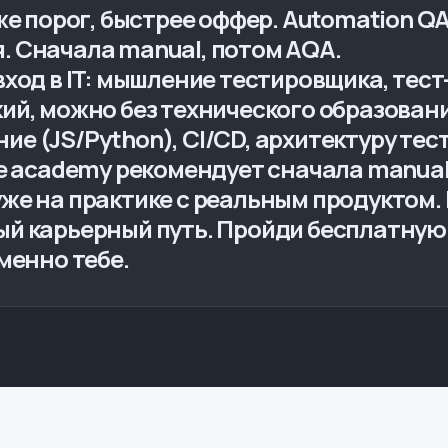
же порог, быстрее оффер. Automation Q
. Сначала manual, потом AQA.
ход в IT: мышление тестировщика, тест
ий, можно без технического образовани
е (JS/Python), CI/CD, архитектуру тес
te academy рекомендует сначала manual
же на практике с реальным продуктом.
ый карьерный путь. Пройди бесплатну
менно тебе.