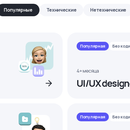
Популярные
Технические
Нетехнические
Популярная
Без код
4+ месяца
UI/UX design
Популярная
Без код