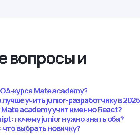
е вопросы и
 QA-курса Mate academy?
о лучше учить junior-разработчику в 202
у Mate academy учит именно React?
ript: почему junior нужно знать оба?
k: что выбрать новичку?