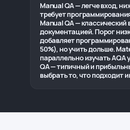
Manual QA — легче вход, ни
требует программирования
Manual QA — классический в
документацией. Порог низк
добавляет программировани
50%), но учить дольше. Ma
параллельно изучать AQA у
QA — типичный и прибыльн
выбрать то, что подходит и