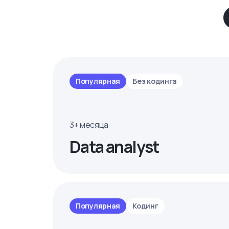
Популярная
Без кодинга
3+ месяца
Data analyst
Популярная
Кодинг