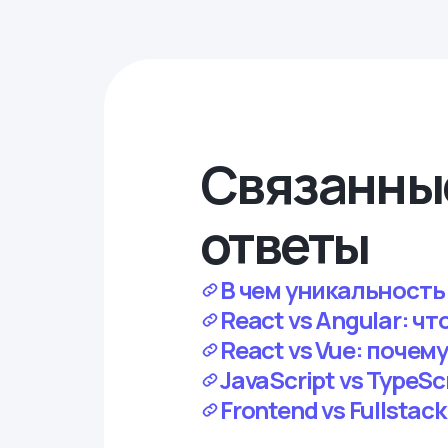
Связанны
ответы
В чем уникальность
React vs Angular: чт
React vs Vue: почем
JavaScript vs TypeSc
Frontend vs Fullstac