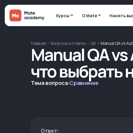
Курсы
О Mate
Нанять вы
Главная
Вопросы и ответы
QA
Manual QA vs Au
Manual QA vs
что выбрать 
Тема вопроса:
Сравнение
Ответ: