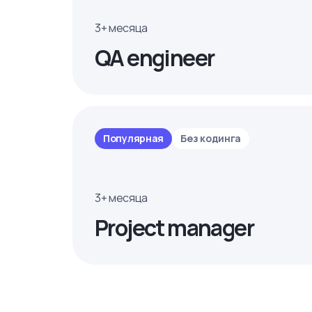
3+ месяца
QA engineer
Популярная
Без кодинга
3+ месяца
Project manager