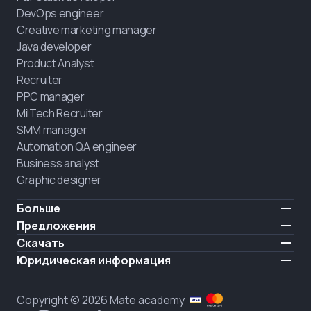
DevOps engineer
Creative marketing manager
Java developer
Product Analyst
Recruiter
PPC manager
MilTech Recruiter
SMM manager
Automation QA engineer
Business analyst
Graphic designer
Больше
Цены
Предложения
Отзывы
IT для ветеранов
Скачать
БЕСПЛАТНО
О нас
Нанять выпускника
iOS
Юридическая информация
Блог
Карьерная поддержка
Android
Условия использования
Карьера
Обучение полного дня
Политика конфиденциальности
HIRING
Copyright © 2026 Mate academy
Состояние рынка IT
Политика cookies