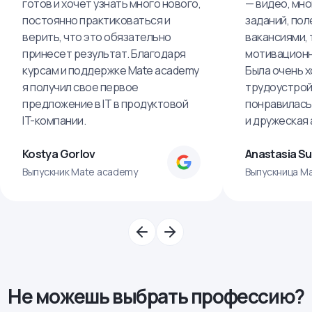
готов и хочет узнать много нового,
— видео, мно
постоянно практиковаться и
заданий, пол
верить, что это обязательно
вакансиями, 
принесет результат. Благодаря
мотивационн
курсам и поддержке Mate academy
Была очень х
я получил свое первое
трудоустрой
предложение в IT в продуктовой
понравилась
IT-компании.
и дружеская
Kostya Gorlov
Anastasia S
Выпускник Mate academy
Выпускница M
Не можешь выбрать профессию?