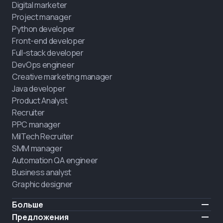
Digital marketer
Project manager
Python developer
Front-end developer
Full-stack developer
DevOps engineer
Creative marketing manager
Java developer
Product Analyst
Recruiter
PPC manager
MilTech Recruiter
SMM manager
Automation QA engineer
Business analyst
Graphic designer
Больше
Цены
Предложения