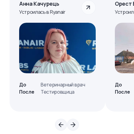
Анна Качурець
Орест 
Устроилась в Ryanair
Устроил
До
Ветеринарный врач
До
После
Тестировщица
После