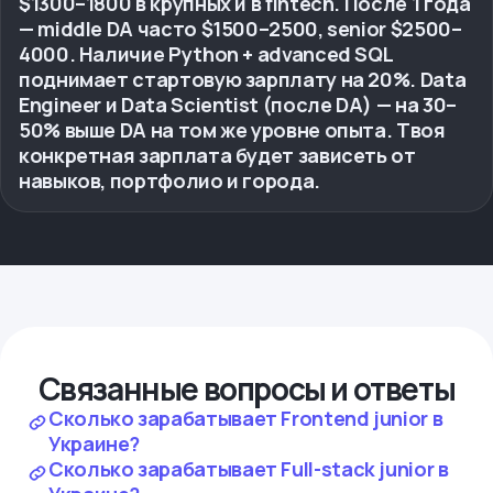
$1300–1800 в крупных и в fintech. После 1 года
— middle DA часто $1500–2500, senior $2500–
4000. Наличие Python + advanced SQL
поднимает стартовую зарплату на 20%. Data
Engineer и Data Scientist (после DA) — на 30–
50% выше DA на том же уровне опыта. Твоя
конкретная зарплата будет зависеть от
навыков, портфолио и города.
Связанные вопросы и ответы
Сколько зарабатывает Frontend junior в
Украине?
Сколько зарабатывает Full-stack junior в