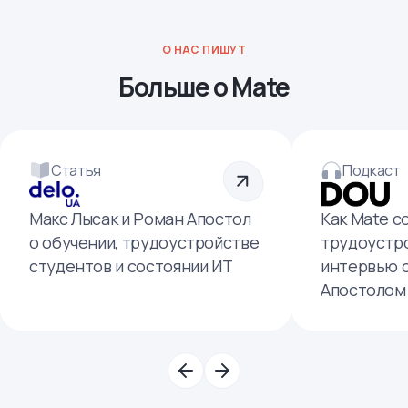
О НАС ПИШУТ
Больше о Mate
Статья
Подкаст
Макс Лысак и Роман Апостол
Как Mate с
о обучении, трудоустройстве
трудоустро
студентов и состоянии ИТ
интервью 
Апостолом