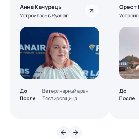
Анна Качурець
Орест 
Устроилась в Ryanair
Устроил
До
Ветеринарный врач
До
После
Тестировщица
После