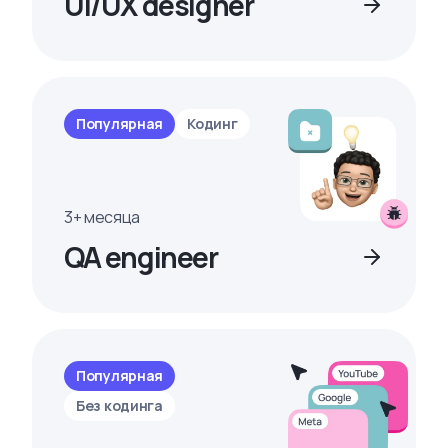
UI/UX designer
Популярная
Кодинг
3+ месяца
QA engineer
Популярная
Без кодинга