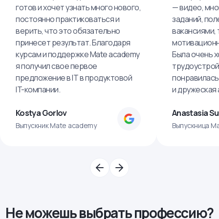
готов и хочет узнать много нового,
— видео, мно
постоянно практиковаться и
заданий, пол
верить, что это обязательно
вакансиями, 
принесет результат. Благодаря
мотивационн
курсам и поддержке Mate academy
Была очень х
я получил свое первое
трудоустрой
предложение в IT в продуктовой
понравилась
IT-компании.
и дружеская
Kostya Gorlov
Anastasia S
Выпускник Mate academy
Выпускница M
Не можешь выбрать профессию?