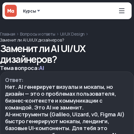
Курсы
Главная
Вопросы и ответы
UI/UX Design
Заменит ли AI UI/UX дизайнеров?
Заменит ли AI UI/UX
дизайнеров?
Тема вопроса:
AI
Ответ:
Нет. AI генерирует визуалы и мокапы, но
дизайн — это о проблемах пользователя,
бизнес-контексте и коммуникации с
командой. Это AI не заменит.
AI-инструменты (Galileo, Uizard, v0, Figma AI)
быстро генерируют мокапы, лендинги,
базовые UI-компоненты. Для тебя это