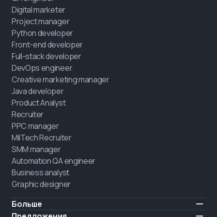
Digital marketer
Project manager
Python developer
Front-end developer
Full-stack developer
DevOps engineer
Creative marketing manager
Java developer
Product Analyst
Recruiter
PPC manager
MilTech Recruiter
SMM manager
Automation QA engineer
Business analyst
Graphic designer
Больше
Цены
Предложения