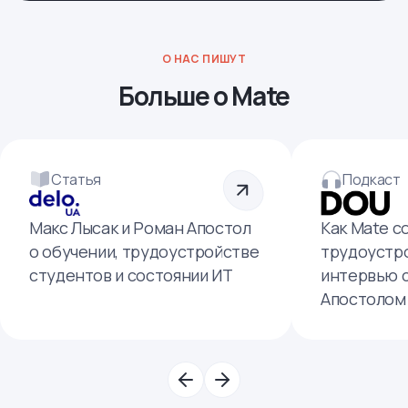
О НАС ПИШУТ
Больше о Mate
Статья
Подкаст
Макс Лысак и Роман Апостол
Как Mate с
о обучении, трудоустройстве
трудоустро
студентов и состоянии ИТ
интервью 
Апостолом