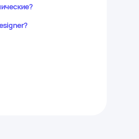
нические?
esigner?