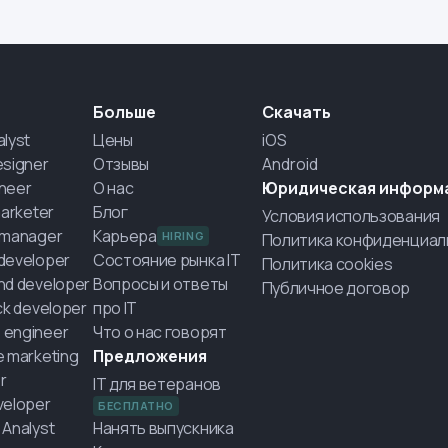
Больше
Скачать
alyst
Цены
iOS
esigner
Отзывы
Android
neer
О нас
Юридическая информ
marketer
Блог
Условия использования
 manager
Карьера
HIRING
Политика конфиденциал
developer
Состояние рынка IT
Политика cookies
nd developer
Вопросы и ответы
Публичное договор
ack developer
про IT
 engineer
Что о нас говорят
e marketing
Предложения
r
IT для ветеранов
veloper
БЕСПЛАТНО
 Analyst
Нанять выпускника