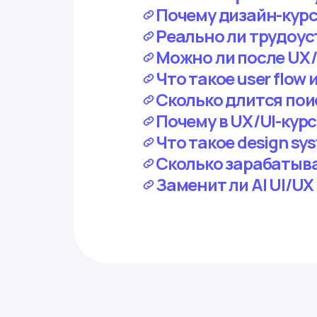
Почему дизайн-курс
Реально ли трудоуст
Можно ли после UX/U
Что такое user flow 
Сколько длится поис
Почему в UX/UI-кур
Что такое design sys
Сколько зарабатывае
Заменит ли AI UI/U