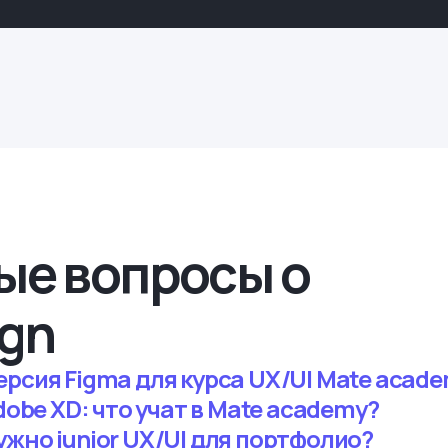
ые вопросы о
ign
ерсия Figma для курса UX/UI Mate acad
Adobe XD: что учат в Mate academy?
ужно junior UX/UI для портфолио?