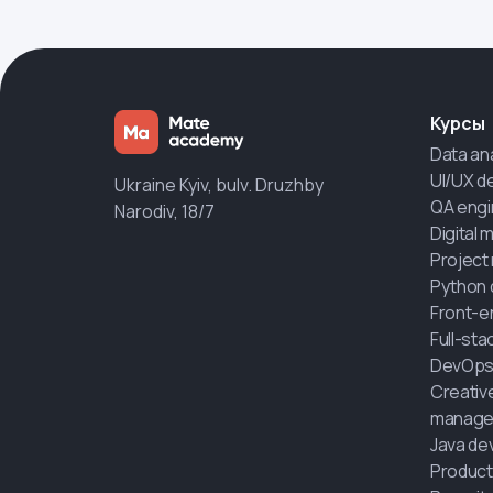
Курсы
Data an
UI/UX d
Ukraine Kyiv, bulv. Druzhby
QA engi
Narodiv, 18/7
Digital 
Project
Python 
Front-e
Full-st
DevOps
Creativ
manage
Java de
Product