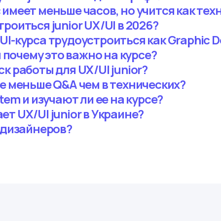
 имеет меньше часов, но учится как тех
роиться junior UX/UI в 2026?
I-курса трудоустроиться как Graphic D
и почему это важно на курсе?
к работы для UX/UI junior?
се меньше Q&A чем в технических?
tem и изучают ли ее на курсе?
т UX/UI junior в Украине?
X дизайнеров?