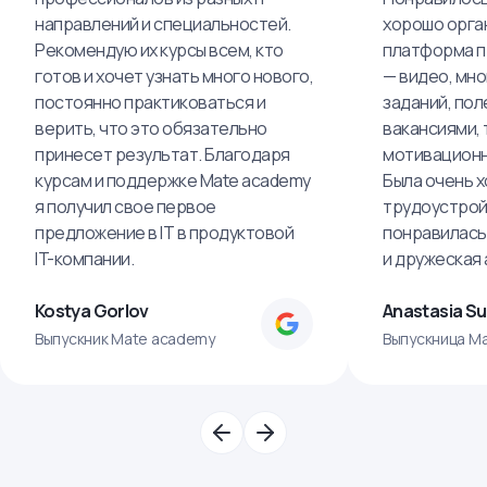
направлений и специальностей.
хорошо орга
Рекомендую их курсы всем, кто
платформа п
готов и хочет узнать много нового,
— видео, мно
постоянно практиковаться и
заданий, пол
верить, что это обязательно
вакансиями, 
принесет результат. Благодаря
мотивационн
курсам и поддержке Mate academy
Была очень х
я получил свое первое
трудоустрой
предложение в IT в продуктовой
понравилась
IT-компании.
и дружеская
Kostya Gorlov
Anastasia S
Выпускник Mate academy
Выпускница M