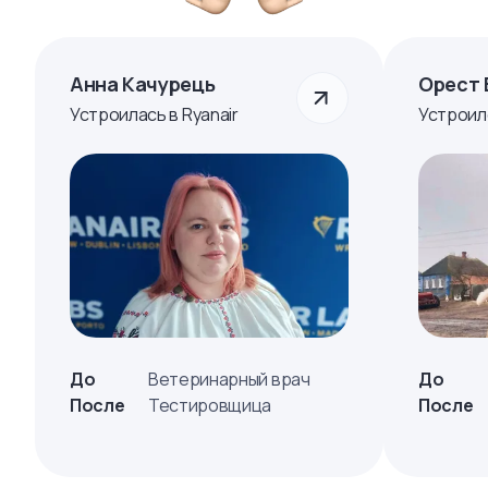
Анна Качурець
Орест 
Устроилась в Ryanair
Устроил
До
Ветеринарный врач
До
После
Тестировщица
После