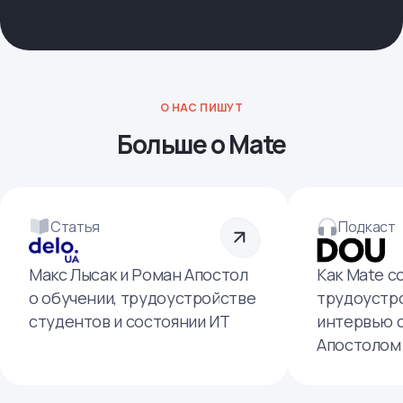
О НАС ПИШУТ
Больше о Mate
Статья
Подкаст
Макс Лысак и Роман Апостол
Как Mate с
о обучении, трудоустройстве
трудоустро
студентов и состоянии ИТ
интервью 
Апостолом