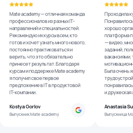
Mate academy — отличная команда
Проходила ку
профессионалов из разных IT-
Понравилось,
направлений и специальностей.
хорошо орга
Рекомендую их курсы всем, кто
платформа п
готов и хочет узнать много нового,
— видео, мно
постоянно практиковаться и
заданий, пол
верить, что это обязательно
вакансиями, 
принесет результат. Благодаря
мотивационн
курсам и поддержке Mate academy
Была очень х
я получил свое первое
трудоустрой
предложение в IT в продуктовой
понравилась
IT-компании.
и дружеская
Kostya Gorlov
Anastasia S
Выпускник Mate academy
Выпускница M