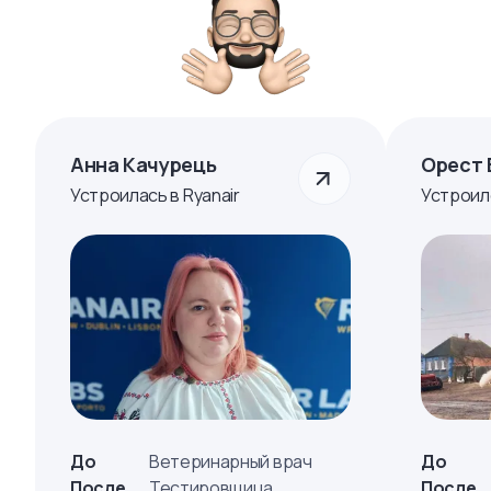
Анна Качурець
Орест 
Устроилась в Ryanair
Устроил
До
Ветеринарный врач
До
После
Тестировщица
После