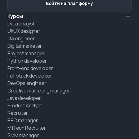
Войти на платформу
Курсы
Data analyst
UI/UX designer
QA engineer
Digital marketer
Project manager
Python developer
Front-end developer
Full-stack developer
DevOps engineer
Creative marketing manager
Java developer
Product Analyst
Recruiter
PPC manager
MilTech Recruiter
SMM manager