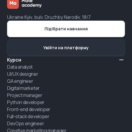
Ukraine Kyiv, bulv. Druzhby Narodiv, 18/7
Підібрати навчання
Увійти на платформу
Курси
Data analyst
UI/UX designer
QA engineer
Digital marketer
Project manager
Python developer
Front-end developer
Full-stack developer
DevOps engineer
Creative marketing manager