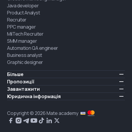
Java developer
Product Analyst
Recruiter
PPC manager
MilTech Recruiter
SMM manager
Automation QA engineer
Business analyst
Graphic designer
Більше
Ціни
Пропозиції
Відгуки
IT для ветеранів
Завантажити
БЕЗКОШТОВНО
Про нас
Найняти випускника
iOS
Юридична інформація
Блог
Кар'єрна підтримка
Android
Умови користування
Кар'єра
Навчання повного дня
Політика конфіденційності
HIRING
Copyright © 2026 Mate academy
Стан ринку IT
Політика cookies
Питання і відповіді про IT
Публічний договір
Що про нас кажуть