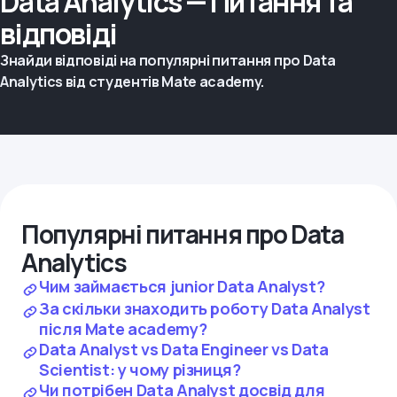
Data Analytics — Питання та
відповіді
Знайди відповіді на популярні питання про Data
Analytics від студентів Mate academy.
Популярні питання про Data
Analytics
Чим займається junior Data Analyst?
За скільки знаходить роботу Data Analyst
після Mate academy?
Data Analyst vs Data Engineer vs Data
Scientist: у чому різниця?
Чи потрібен Data Analyst досвід для