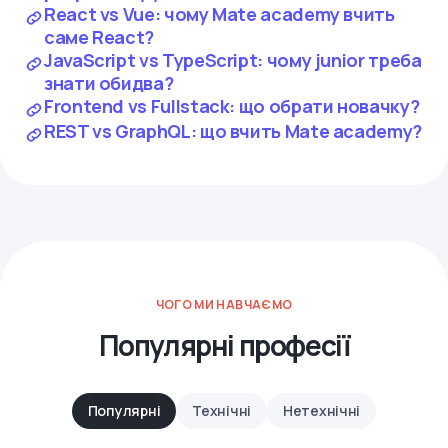
React vs Vue: чому Mate academy вчить
саме React?
JavaScript vs TypeScript: чому junior треба
знати обидва?
Frontend vs Fullstack: що обрати новачку?
REST vs GraphQL: що вчить Mate academy?
ЧОГО МИ НАВЧАЄМО
Популярні професії
Популярні
Технічні
Нетехнічні