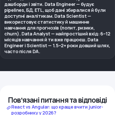
дашборди і звіти. Data Engineer — будує
pipelines, БД, ETL, щоб дані збиралися й були
доступні аналітикам. Data Scientist —
використовує статистику й машинне
навчання для прогнозів (попит, ризики,
churn). Data Analyst — найпростіший вхід: 6–12
місяців навчання й ти вже працюєш. Data
Engineer і Scientist — 1.5–2+ роки довший шлях,
часто після DA.
Повʼязані питання та відповіді
React vs Angular: що краще вчити junior-
розробнику у 2026?