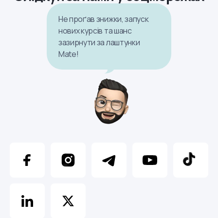
Не проґав знижки, запуск
нових курсів та шанс
зазирнути за лаштунки
Mate!