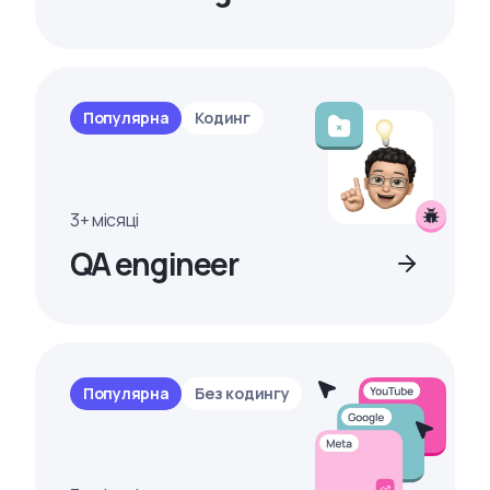
Популярна
Кодинг
3+ місяці
QA engineer
Популярна
Без кодингу