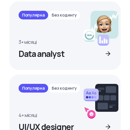
Популярна
Без кодингу
3+ місяці
Data analyst
Популярна
Без кодингу
4+ місяці
UI/UX designer