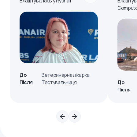
Влаштувалась у Ryanair
Влаштув
Computo
До
Ветеринарна лікарка
Після
Тестувальниця
До
Після