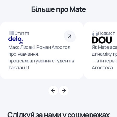
Більше про Mate
Стаття
Подкаст
Макс Лисак і Роман Апостол
Як Mate ac
про навчання,
динаміку п
працевлаштування студентів
— в інтерв
та стан ІТ
Апостола
Слідкуй за нами у соцмережах