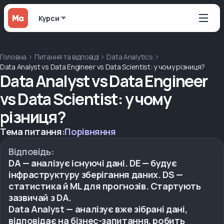
Курси
Головна
Питання та відповіді
Data Analytics
Data Analyst vs Data Engineer vs Data Scientist: у чому різниця?
Data Analyst vs Data Engineer
vs Data Scientist: у чому
різниця?
Тема питання:
Порівняння
Відповідь:
DA — аналізує існуючі дані. DE — будує
інфраструктуру зберігання даних. DS —
статистика й ML для прогнозів. Стартують
зазвичай з DA.
Data Analyst — аналізує вже зібрані дані,
відповідає на бізнес-запитання, робить