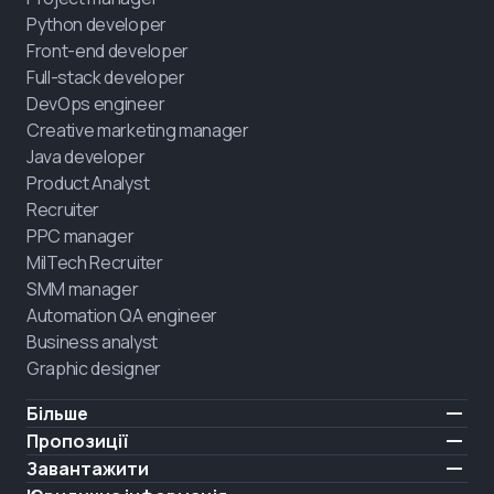
Python developer
Front-end developer
Full-stack developer
DevOps engineer
Creative marketing manager
Java developer
Product Analyst
Recruiter
PPC manager
MilTech Recruiter
SMM manager
Automation QA engineer
Business analyst
Graphic designer
Більше
Ціни
Пропозиції
Відгуки
IT для ветеранів
Завантажити
БЕЗКОШТОВНО
Про нас
Найняти випускника