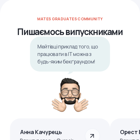
MATES GRADUATES COMMUNITY
Пишаємось випускниками
Мейтівці приклад того, що
працювати в ІТ можна з
будь-яким бекґраундом!
Анна Качурець
Орест 