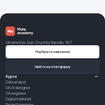
Ukraine Kyiv, bulv. Druzhby Narodiv, 18/7
Підібрати навчання
Увійти на платформу
Курси
Data analyst
UI/UX designer
QA engineer
Digital marketer
Project manager