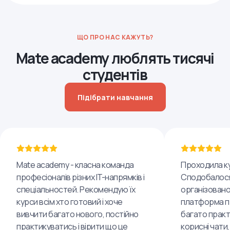
ЩО ПРО НАС КАЖУТЬ?
Mate academy люблять тисячі
студентів
Підібрати навчання
Mate academy - класна команда
Проходила ку
професіоналів різних IT-напрямків і
Сподобалося
спеціальностей. Рекомендую їх
організовано
курси всім хто готовий і хоче
платформа пр
вивчити багато нового, постійно
багато практ
практикуватись і вірити що це
корисні чати,