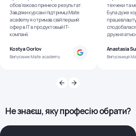
обов'язково принесе результат.
техчеки та м
Завдяки курсам і підтримці Mate
Була дуже хо
academy я отримав свій перший
працевлашту
офер в IT в продуктовый IT-
сподобалася
компанії.
дружня атмо
Kostya Gorlov
Anastasia S
Випускник Mate academy
Випускниця M
Не знаєш, яку професію обрати?