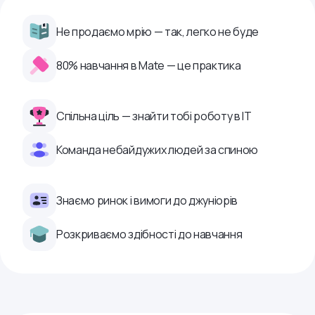
Не продаємо мрію — так, легко не буде
80% навчання в Mate — це практика
Спільна ціль — знайти тобі роботу в ІТ
Команда небайдужих людей за спиною
Знаємо ринок і вимоги до джуніорів
Розкриваємо здібності до навчання