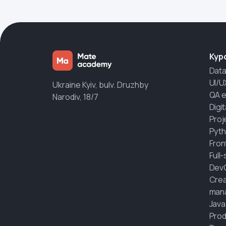
Кур
Data
UI/U
Ukraine Kyiv, bulv. Druzhby
QA e
Narodiv, 18/7
Digi
Proj
Pyth
Fron
Full
Dev
Crea
man
Java
Prod