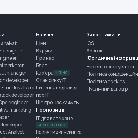
си
Більше
Завантажити
 analyst
Ціни
iOS
X designer
Відгуки
Android
ngineer
Про нас
Юридична інформац
tal marketer
Блог
Умови користування
ect manager
Кар'єра
HIRING
Політика конфіденційн
on developer
Стан ринку IT
Політика cookies
t-end developer
Питання і відповіді
Публічний договір
-stack developer
про IT
Ops engineer
Що про нас кажуть
tive marketing
Пропозиції
ager
IT для ветеранів
 developer
БЕЗКОШТОВНО
uct Analyst
Найняти випускника