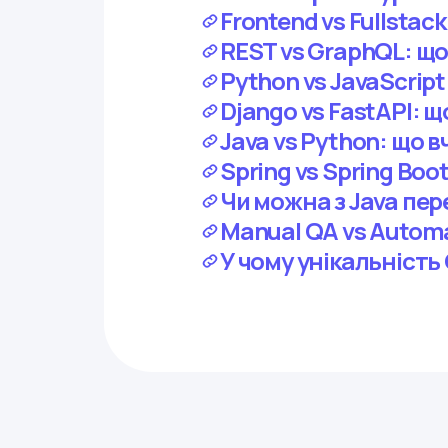
Frontend vs Fullstac
REST vs GraphQL: щ
Python vs JavaScrip
Django vs FastAPI: щ
Java vs Python: що 
Spring vs Spring Boot
Чи можна з Java пер
Manual QA vs Autom
У чому унікальність