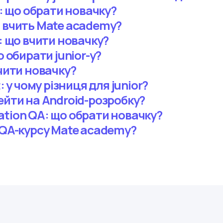
k: що обрати новачку?
о вчить Mate academy?
t: що вчити новачку?
о обирати junior-у?
вчити новачку?
: у чому різниця для junior?
ейти на Android-розробку?
ation QA: що обрати новачку?
 QA-курсу Mate academy?