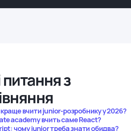
 питання з
івняння
 краще вчити junior-розробнику у 2026?
Mate academy вчить саме React?
ript: чому junior треба знати обидва?