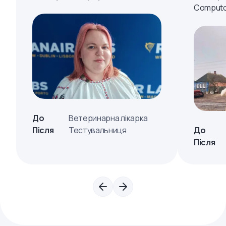
Computo
До
Ветеринарна лікарка
Після
Тестувальниця
До
Після