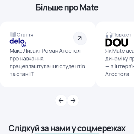
Більше про Mate
Стаття
Подкаст
Макс Лисак і Роман Апостол
Як Mate ac
про навчання,
динаміку п
працевлаштування студентів
— в інтерв
та стан ІТ
Апостола
Слідкуй за нами у соцмережах