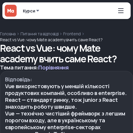
Курси
Головна
Питання та відповіді
Frontend
React vs Vue: чому Mate academy вчить саме React?
React vs Vue: чому Mate
academy вчить саме React?
Тема питання:
Порівняння
Відповідь:
Vue використовують у меншій кількості
продуктових компаній, особливо в enterprise.
React — стандарт ринку, тож junior з React
знаходить роботу швидше.
Vue — технічно чистіший фреймворк з легшим
порогом входу, але в українському та
європейському enterprise-секторах