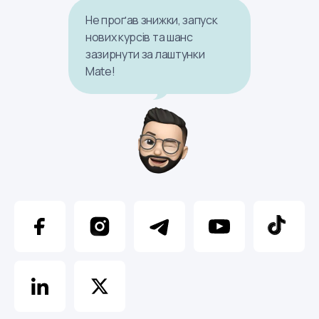
Не проґав знижки, запуск
нових курсів та шанс
зазирнути за лаштунки
Mate!