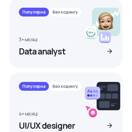
Популярна
Без кодингу
3+ місяці
Data analyst
Популярна
Без кодингу
4+ місяці
UI/UX designer