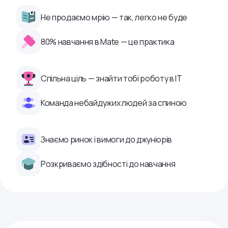
Не продаємо мрію — так, легко не буде
80% навчання в Mate — це практика
Спільна ціль — знайти тобі роботу в ІТ
Команда небайдужих людей за спиною
Знаємо ринок і вимоги до джуніорів
Розкриваємо здібності до навчання