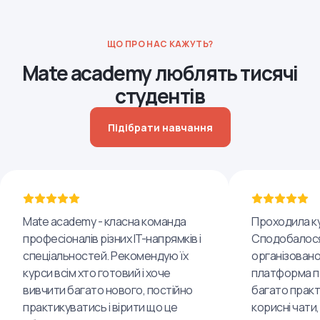
ЩО ПРО НАС КАЖУТЬ?
Mate academy люблять тисячі
студентів
Підібрати навчання
Mate academy - класна команда
Проходила ку
професіоналів різних IT-напрямків і
Сподобалося
спеціальностей. Рекомендую їх
організовано
курси всім хто готовий і хоче
платформа пр
вивчити багато нового, постійно
багато практ
практикуватись і вірити що це
корисні чати,