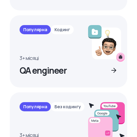
Популярна
Кодинг
3+ місяці
QA engineer
Популярна
Без кодингу
3+ місяці