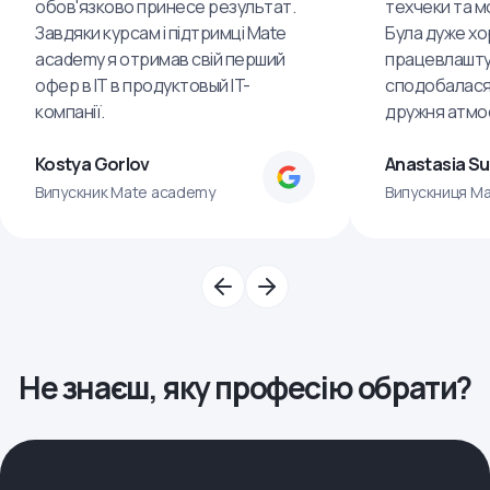
обов'язково принесе результат.
техчеки та м
Завдяки курсам і підтримці Mate
Була дуже хо
academy я отримав свій перший
працевлашту
офер в IT в продуктовый IT-
сподобалася
компанії.
дружня атмо
Kostya Gorlov
Anastasia S
Випускник Mate academy
Випускниця M
Не знаєш, яку професію обрати?