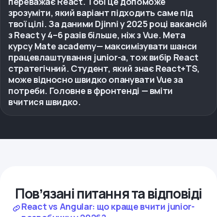
переважає React. Тобі це допоможе
зрозуміти, який варіант підходить саме під
твої цілі. За даними Djinni у 2025 році вакансій
з React у 4–6 разів більше, ніж з Vue. Мета
курсу Mate academy— максимізувати шанси
працевлаштування junior-а, тож вибір React
стратегічний. Студент, який знає React+TS,
може відносно швидко опанувати Vue за
потреби. Головне в фронтенді — вміти
вчитися швидко.
Повʼязані питання та відповіді
React vs Angular: що краще вчити junior-