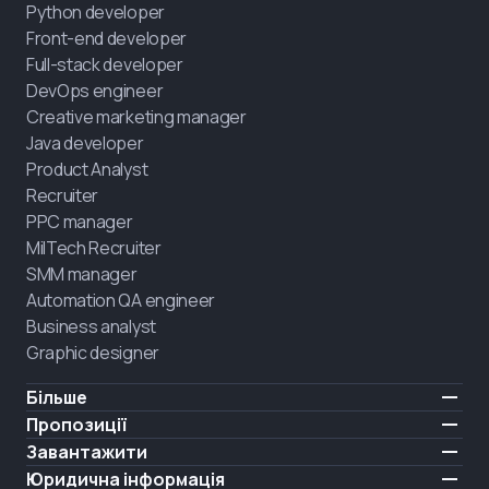
Python developer
Front-end developer
Full-stack developer
DevOps engineer
Creative marketing manager
Java developer
Product Analyst
Recruiter
PPC manager
MilTech Recruiter
SMM manager
Automation QA engineer
Business analyst
Graphic designer
Більше
Ціни
Пропозиції
Відгуки
IT для ветеранів
Завантажити
БЕЗКОШТОВНО
Про нас
Найняти випускника
iOS
Юридична інформація