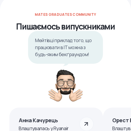
MATES GRADUATES COMMUNITY
Пишаємось випускниками
Мейтівці приклад того, що
працювати в ІТ можна з
будь-яким бекґраундом!
Анна Качурець
Орест 
Влаштувалась у Ryanair
Влаштув