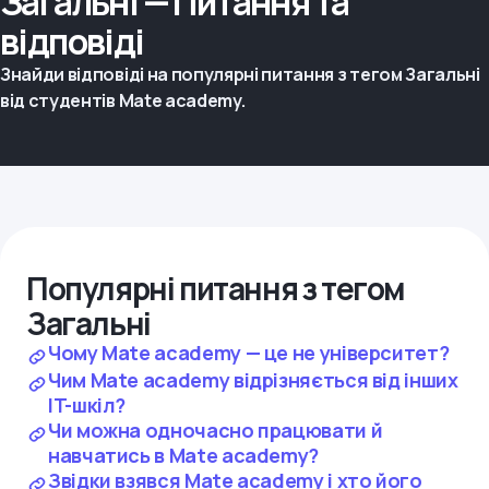
Загальні — Питання та
відповіді
Знайди відповіді на популярні питання з тегом Загальні
від студентів Mate academy.
Популярні питання з тегом
Загальні
Чому Mate academy — це не університет?
Чим Mate academy відрізняється від інших
IT-шкіл?
Чи можна одночасно працювати й
навчатись в Mate academy?
Звідки взявся Mate academy і хто його