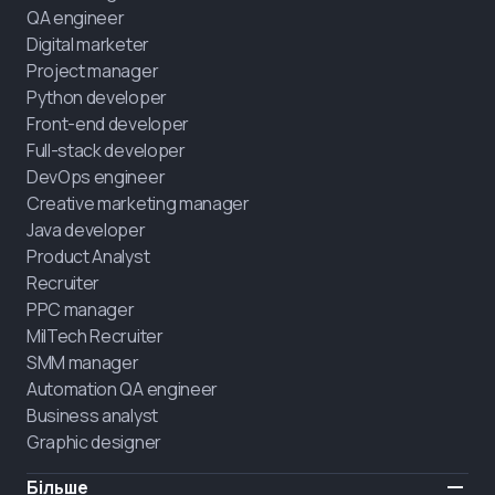
QA engineer
Digital marketer
Project manager
Python developer
Front-end developer
Full-stack developer
DevOps engineer
Creative marketing manager
Java developer
Product Analyst
Recruiter
PPC manager
MilTech Recruiter
SMM manager
Automation QA engineer
Business analyst
Graphic designer
Більше