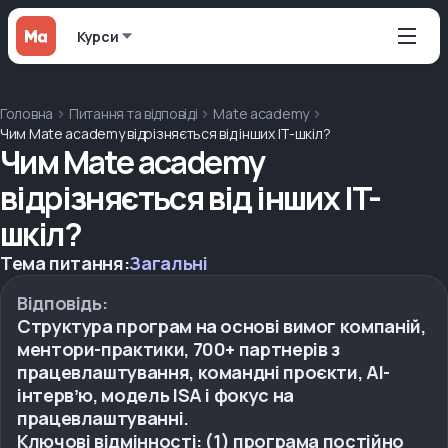
Курси
Головна
Питання та відповіді
Mate academy
Чим Mate academy відрізняється від інших IT-шкіл?
Чим Mate academy
відрізняється від інших IT-
шкіл?
Тема питання:
Загальні
Відповідь:
Структура програм на основі вимог компаній,
ментори-практики, 700+ партнерів з
працевлаштування, командні проєкти, AI-
інтервʼю, модель ISA і фокус на
працевлаштуванні.
Ключові відмінності: (1) програма постійно