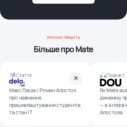
ПРО НАС ПИШУТЬ
Більше про Mate
Стаття
Подкаст
Макс Лисак і Роман Апостол
Як Mate ac
про навчання,
динаміку п
працевлаштування студентів
— в інтерв
та стан ІТ
Апостола