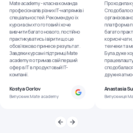
Mate academy - класна команда
Проходила ку
професіоналів різних IT-напрямків і
Сподобалося
спеціальностей. Рекомендую їх
організовано
курси всім хто готовий і хоче
платформа пр
вивчити багато нового, постійно
багато практ
практикуватись і вірити що це
корисні чати,
обов'язково принесе результат.
техчеки та м
Завдяки курсам і підтримці Mate
Була дуже хо
academy я отримав свій перший
працевлашту
офер в IT в продуктовый IT-
сподобалася
компанії.
дружня атмо
Kostya Gorlov
Anastasia S
Випускник Mate academy
Випускниця M