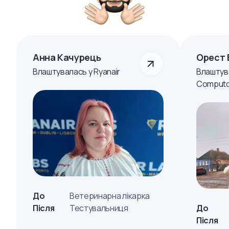
Анна Качурець
Орест 
Влаштувалась у Ryanair
Влаштув
Computo
До
Ветеринарна лікарка
Після
Тестувальниця
До
Після