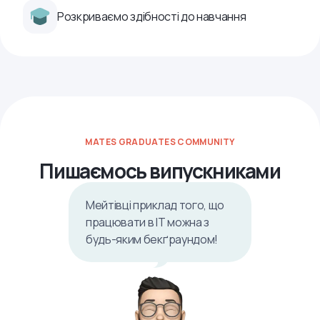
Розкриваємо здібності до навчання
MATES GRADUATES COMMUNITY
Пишаємось випускниками
Мейтівці приклад того, що
працювати в ІТ можна з
будь-яким бекґраундом!