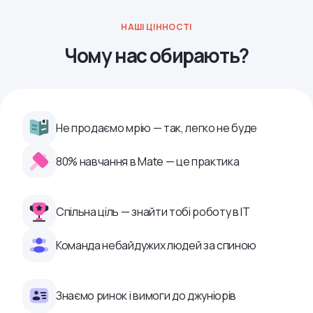
НАШІ ЦІННОСТІ
Чому нас обирають?
Не продаємо мрію — так, легко не буде
80% навчання в Mate — це практика
Спільна ціль — знайти тобі роботу в ІТ
Команда небайдужих людей за спиною
Знаємо ринок і вимоги до джуніорів