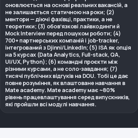
оновлюється на основі реальних вакансій, а
не залишається статичною на роки; (2)
ментори — діючі фахівці, практики, а не
теоретики; (3) обовʼязкові лайвкодинги й
Mock Interview перед пошуком роботи; (4)
700+ партнерських компаній і job-tracker,
інтегрований з Djinni/LinkedIn; (5) ISA як опція
на 5 курсах (Data Analytics, Full-stack, QA,
UI/UX, Python); (6) командні проєкти між
різними курсами, а не соло-завдання; (7)
тисячі публічних відгуків на DOU. Тобі це дає
повне розуміння, як влаштоване навчання в
Mate academy. Mate academy має ~80%
рівень працевлаштування серед випускників,
які пройшли всі модулі навчання.