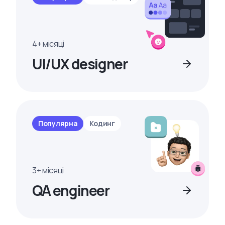
4+ місяці
UI/UX designer
Популярна
Кодинг
3+ місяці
QA engineer