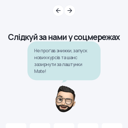
Слідкуй за нами у соцмережах
Не проґав знижки, запуск
нових курсів та шанс
зазирнути за лаштунки
Mate!