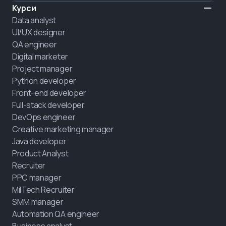
Курси
Data analyst
UI/UX designer
QA engineer
Digital marketer
Project manager
Python developer
Front-end developer
Full-stack developer
DevOps engineer
Creative marketing manager
Java developer
Product Analyst
Recruiter
PPC manager
MilTech Recruiter
SMM manager
Automation QA engineer
Business analyst