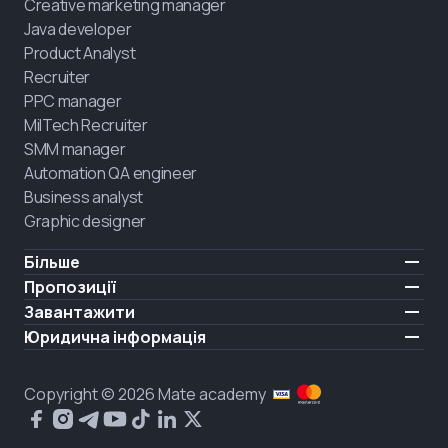
Creative marketing manager
Java developer
Product Analyst
Recruiter
PPC manager
MilTech Recruiter
SMM manager
Automation QA engineer
Business analyst
Graphic designer
Більше
Ціни
Пропозиції
Відгуки
IT для ветеранів
Завантажити
БЕЗКОШТОВНО
Про нас
Найняти випускника
iOS
Юридична інформація
Блог
Кар'єрна підтримка
Android
Умови користування
Кар'єра
Навчання повного дня
Політика конфіденційності
HIRING
Copyright © 2026 Mate academy
Стан ринку IT
Політика cookies
Питання і відповіді про IT
Публічний договір