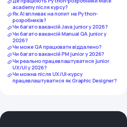
Де працюють Python-розробники Mate
academy після курсу?
Як AI впливає на попит на Python-
розробників?
Чи багато вакансій Java junior у 2026?
Чи багато вакансій Manual QA junior у
2026?
Чи може QA працювати віддалено?
Чи багато вакансій PM junior у 2026?
Чи реально працевлаштуватися junior
UX/UI у 2026?
Чи можна після UX/UI-курсу
працевлаштуватися як Graphic Designer?