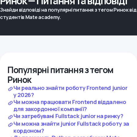
Ринок — Питання та відповіді
Знайди відповіді на популярні питання з тегом Ринок від
студентів Mate academy.
Популярні питання з тегом
Ринок
Чи реально знайти роботу Frontend junior
у 2026?
Чи можна працювати Frontend віддалено
для закордонної компанії?
Чи затребувані Fullstack junior на ринку?
Чи можна знайти junior Fullstack роботу за
кордоном?