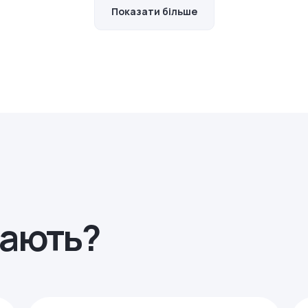
Показати більше
рають?