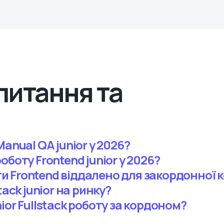
питання та
anual QA junior у 2026?
оботу Frontend junior у 2026?
 Frontend віддалено для закордонної к
tack junior на ринку?
ior Fullstack роботу за кордоном?