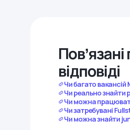
Повʼязані 
відповіді
Чи багато вакансій M
Чи реально знайти р
Чи можна працювати
Чи затребувані Fulls
Чи можна знайти jun