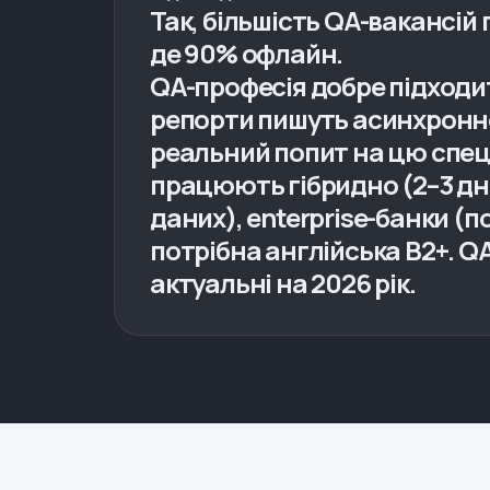
Так, більшість QA-вакансій 
де 90% офлайн.
QA-професія добре підходить
репорти пишуть асинхронно,
реальний попит на цю спец
працюють гібридно (2–3 дні
даних), enterprise-банки (
потрібна англійська B2+. QA
актуальні на 2026 рік.