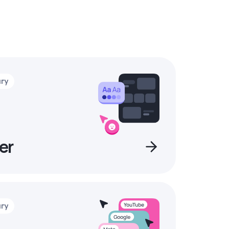
нгу
er
нгу