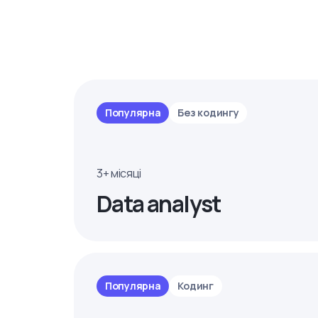
Популярна
Без кодингу
3+ місяці
Data analyst
Популярна
Кодинг