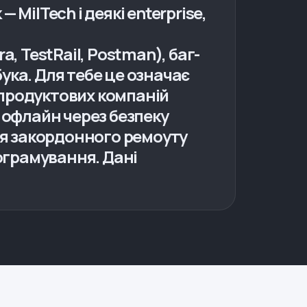
MilTech і деякі enterprise,
a, TestRail, Postman), баг-
ука. Для тебе це означає
 продуктових компаній
% офлайн через безпеку
Для закордонного ремоуту
рограмування. Дані