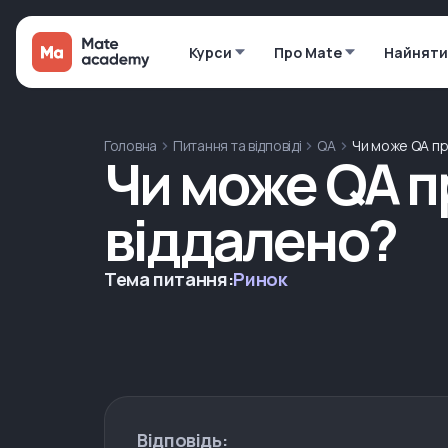
Курси
Про Mate
Найняти
Головна
Питання та відповіді
QA
Чи може QA пр
Чи може QA 
віддалено?
Тема питання:
Ринок
Відповідь: