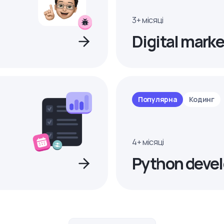
3+ місяці
Digital marke
Популярна
Кодинг
4+ місяці
Python devel