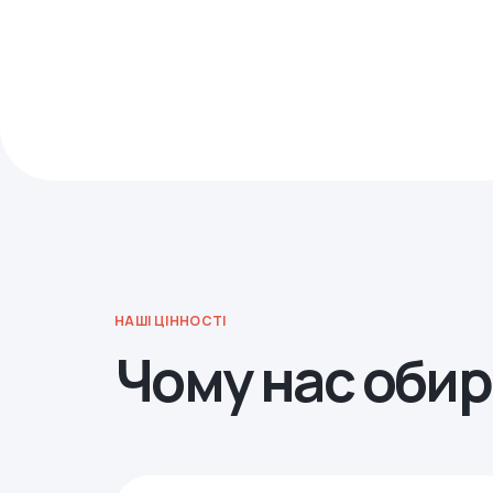
НАШІ ЦІННОСТІ
Чому нас оби