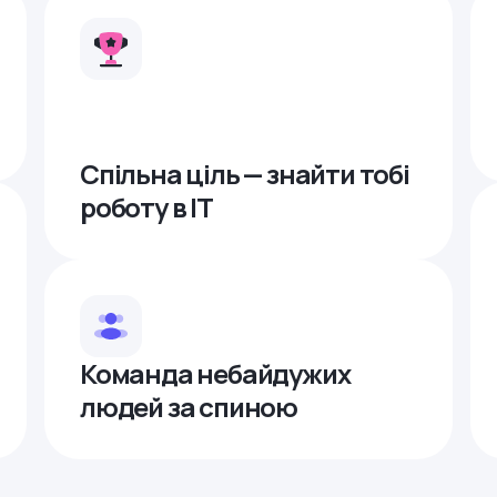
Спільна ціль — знайти тобі
роботу в ІТ
Команда небайдужих
людей за спиною