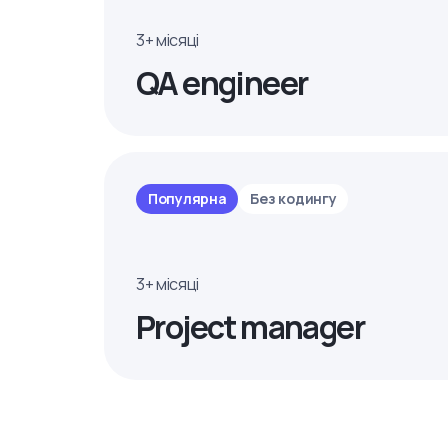
3+ місяці
QA engineer
Популярна
Без кодингу
3+ місяці
Project manager