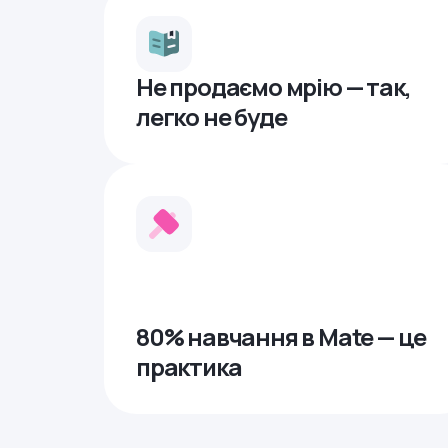
Не продаємо мрію — так,
легко не буде
80% навчання в Mate — це
практика