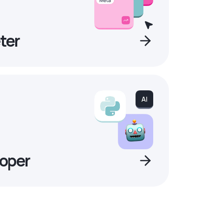
ter
oper