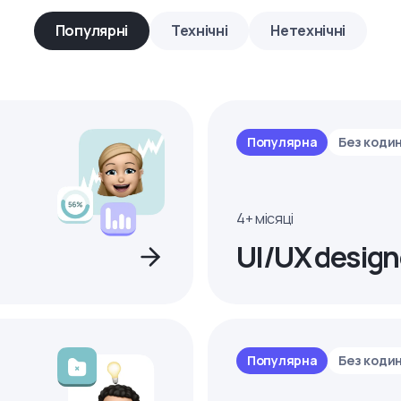
Популярні
Технічні
Нетехнічні
Популярна
Без коди
4+ місяці
UI/UX design
Популярна
Без коди