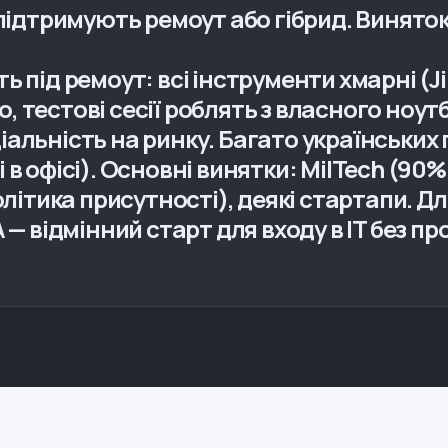
підтримують ремоут або гібрид. Виняток — 
 під ремоут: всі інструменти хмарні (Jir
 тестові сесії роблять з власного ноутб
іальність на ринку. Багато українських
 в офісі). Основні винятки: MilTech (90
політика присутності), деякі стартапи. 
 — відмінний старт для входу в IT без п